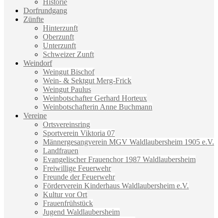
Historie
Dorfrundgang
Zünfte
Hinterzunft
Oberzunft
Unterzunft
Schweizer Zunft
Weindorf
Weingut Bischof
Wein- & Sektgut Merg-Frick
Weingut Paulus
Weinbotschafter Gerhard Horteux
Weinbotschafterin Anne Buchmann
Vereine
Ortsvereinsring
Sportverein Viktoria 07
Männergesangverein MGV Waldlaubersheim 1905 e.V.
Landfrauen
Evangelischer Frauenchor 1987 Waldlaubersheim
Freiwillige Feuerwehr
Freunde der Feuerwehr
Förderverein Kinderhaus Waldlaubersheim e.V.
Kultur vor Ort
Frauenfrühstück
Jugend Waldlaubersheim