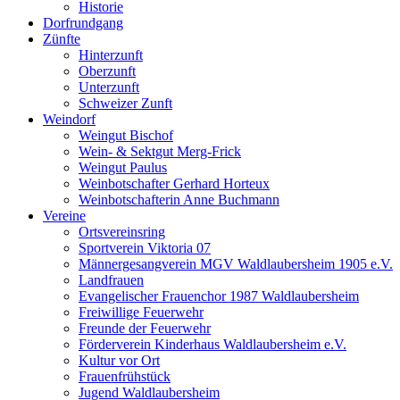
Historie
Dorfrundgang
Zünfte
Hinterzunft
Oberzunft
Unterzunft
Schweizer Zunft
Weindorf
Weingut Bischof
Wein- & Sektgut Merg-Frick
Weingut Paulus
Weinbotschafter Gerhard Horteux
Weinbotschafterin Anne Buchmann
Vereine
Ortsvereinsring
Sportverein Viktoria 07
Männergesangverein MGV Waldlaubersheim 1905 e.V.
Landfrauen
Evangelischer Frauenchor 1987 Waldlaubersheim
Freiwillige Feuerwehr
Freunde der Feuerwehr
Förderverein Kinderhaus Waldlaubersheim e.V.
Kultur vor Ort
Frauenfrühstück
Jugend Waldlaubersheim