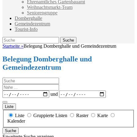
Ehrenamtliches Gartenbauamt
Weihnachtsmarkt-Team
Seniorengruppe
Domberghalle
Gemeindezentrum
Tourist-Info
Suche
Suche
nach:
Startseite
»
Belegung Domberghalle und Gemeindezentrum
Belegung Domberghalle und
Gemeindezentrum
Suche
Nahe
...
Daten
und
Liste
Anzeigetyp
Liste
Gruppierte Listen
Raster
Karte
für
Kalender
Suchergebnisse
Suche
Erweiterte Suche anzeigen