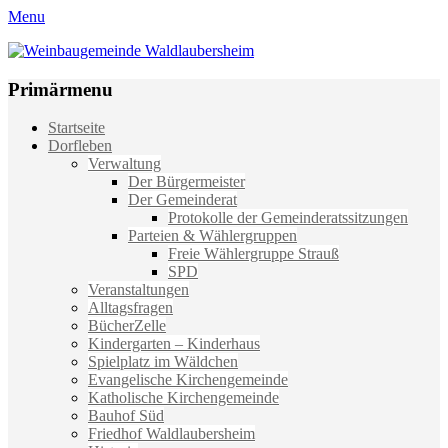
Menu
Weinbaugemeinde Waldlaubersheim
Einfach schön leben
Primärmenu
Weiter
Startseite
zum
Dorfleben
Inhalt
Verwaltung
Der Bürgermeister
Der Gemeinderat
Protokolle der Gemeinderatssitzungen
Parteien & Wählergruppen
Freie Wählergruppe Strauß
SPD
Veranstaltungen
Alltagsfragen
BücherZelle
Kindergarten – Kinderhaus
Spielplatz im Wäldchen
Evangelische Kirchengemeinde
Katholische Kirchengemeinde
Bauhof Süd
Friedhof Waldlaubersheim