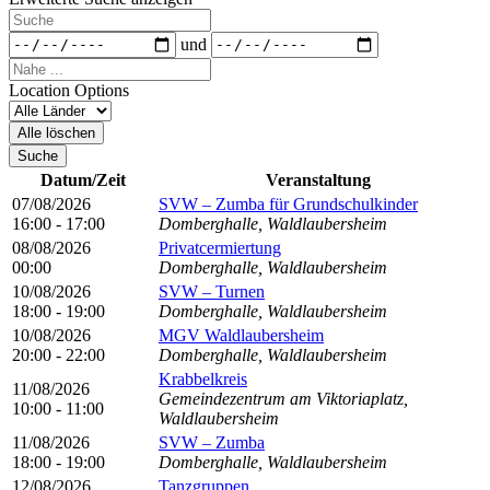
Suche
Daten
und
Nahe
...
Location Options
Land
Alle löschen
Suche
Datum/Zeit
Veranstaltung
07/08/2026
SVW – Zumba für Grundschulkinder
16:00 - 17:00
Domberghalle, Waldlaubersheim
08/08/2026
Privatcermiertung
00:00
Domberghalle, Waldlaubersheim
10/08/2026
SVW – Turnen
18:00 - 19:00
Domberghalle, Waldlaubersheim
10/08/2026
MGV Waldlaubersheim
20:00 - 22:00
Domberghalle, Waldlaubersheim
Krabbelkreis
11/08/2026
Gemeindezentrum am Viktoriaplatz,
10:00 - 11:00
Waldlaubersheim
11/08/2026
SVW – Zumba
18:00 - 19:00
Domberghalle, Waldlaubersheim
12/08/2026
Tanzgruppen