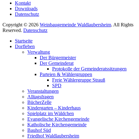
Kontakt
Downloads
Datenschutz
Copyright © 2026
Weinbaugemeinde Waldlaubersheim
. All Rights
Reserved.
Datenschutz
Nach
Startseite
oben
Dorfleben
scrollen
Verwaltung
Der Bürgermeister
Der Gemeinderat
Protokolle der Gemeinderatssitzungen
Parteien & Wählergruppen
Freie Wählergruppe Strauß
SPD
Veranstaltungen
Alltagsfragen
BücherZelle
Kindergarten – Kinderhaus
Spielplatz im Wäldchen
Evangelische Kirchengemeinde
Katholische Kirchengemeinde
Bauhof Süd
Friedhof Waldlaubersheim