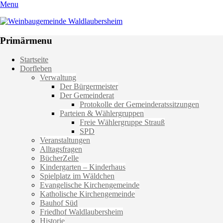
Menu
Weinbaugemeinde Waldlaubersheim
Einfach schön leben
Primärmenu
Weiter
Startseite
zum
Dorfleben
Inhalt
Verwaltung
Der Bürgermeister
Der Gemeinderat
Protokolle der Gemeinderatssitzungen
Parteien & Wählergruppen
Freie Wählergruppe Strauß
SPD
Veranstaltungen
Alltagsfragen
BücherZelle
Kindergarten – Kinderhaus
Spielplatz im Wäldchen
Evangelische Kirchengemeinde
Katholische Kirchengemeinde
Bauhof Süd
Friedhof Waldlaubersheim
Historie