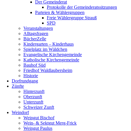
Der Gemeinderat
Protokolle der Gemeinderatssitzungen
Parteien & Wählergruppen
Freie Wählergruppe Strauß
SPD
Veranstaltungen
Alltagsfragen
BücherZelle
Kindergarten – Kinderhaus
Spielplatz im Wäldchen
Evangelische Kirchengemeinde
Katholische Kirchengemeinde
Bauhof Süd
Friedhof Waldlaubersheim
Historie
Dorfrundgang
Zünfte
Hinterzunft
Oberzunft
Unterzunft
Schweizer Zunft
Weindorf
Weingut Bischof
Wein- & Sektgut Merg-Frick
Weingut Paulus