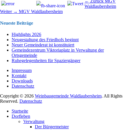
Beitragsnavigation
Vorhergehend
← Zurück
MGV
Beitrag:
Waldlaubersheim
Nächster
Weiter →
MGV Waldlaubersheim
Beitrag:
Neueste Beiträge
Highlights 2026
Neugestaltung des Friedhofs beginnt
Neuer Gemeinderat ist konstituiert
Gemeindezentrum Viktoriaplatz in Verwaltung der
Ortsgemeinde
Ruhegelegenheiten für Spaziergänger
Impressum
Kontakt
Downloads
Datenschutz
Copyright © 2026
Weinbaugemeinde Waldlaubersheim
. All Rights
Reserved.
Datenschutz
Nach
Startseite
oben
Dorfleben
scrollen
Verwaltung
Der Bürgermeister