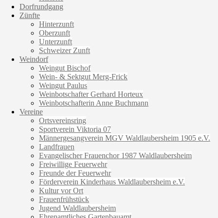
Dorfrundgang
Zünfte
Hinterzunft
Oberzunft
Unterzunft
Schweizer Zunft
Weindorf
Weingut Bischof
Wein- & Sektgut Merg-Frick
Weingut Paulus
Weinbotschafter Gerhard Horteux
Weinbotschafterin Anne Buchmann
Vereine
Ortsvereinsring
Sportverein Viktoria 07
Männergesangverein MGV Waldlaubersheim 1905 e.V.
Landfrauen
Evangelischer Frauenchor 1987 Waldlaubersheim
Freiwillige Feuerwehr
Freunde der Feuerwehr
Förderverein Kinderhaus Waldlaubersheim e.V.
Kultur vor Ort
Frauenfrühstück
Jugend Waldlaubersheim
Ehrenamtliches Gartenbauamt