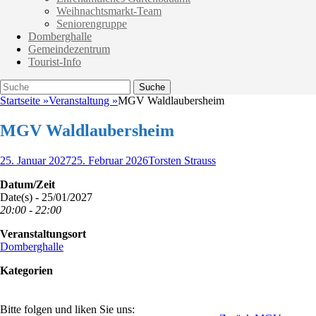
Weihnachtsmarkt-Team
Seniorengruppe
Domberghalle
Gemeindezentrum
Tourist-Info
Suche
Suche
nach:
Startseite
»
Veranstaltung
»
MGV Waldlaubersheim
MGV Waldlaubersheim
Veröffentlicht
Autor
25. Januar 2027
25. Februar 2026
Torsten Strauss
am
Datum/Zeit
Date(s) - 25/01/2027
20:00 - 22:00
Veranstaltungsort
Domberghalle
Kategorien
Bitte folgen und liken Sie uns: