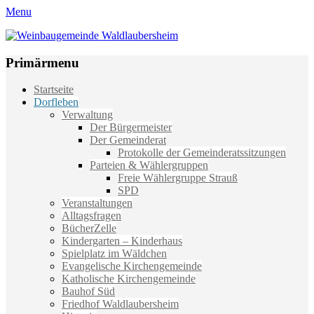
Menu
Weinbaugemeinde Waldlaubersheim
Einfach schön leben
Primärmenu
Weiter
Startseite
zum
Dorfleben
Inhalt
Verwaltung
Der Bürgermeister
Der Gemeinderat
Protokolle der Gemeinderatssitzungen
Parteien & Wählergruppen
Freie Wählergruppe Strauß
SPD
Veranstaltungen
Alltagsfragen
BücherZelle
Kindergarten – Kinderhaus
Spielplatz im Wäldchen
Evangelische Kirchengemeinde
Katholische Kirchengemeinde
Bauhof Süd
Friedhof Waldlaubersheim