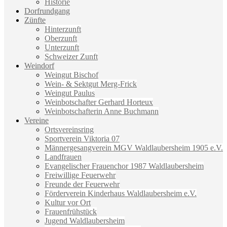
Historie
Dorfrundgang
Zünfte
Hinterzunft
Oberzunft
Unterzunft
Schweizer Zunft
Weindorf
Weingut Bischof
Wein- & Sektgut Merg-Frick
Weingut Paulus
Weinbotschafter Gerhard Horteux
Weinbotschafterin Anne Buchmann
Vereine
Ortsvereinsring
Sportverein Viktoria 07
Männergesangverein MGV Waldlaubersheim 1905 e.V.
Landfrauen
Evangelischer Frauenchor 1987 Waldlaubersheim
Freiwillige Feuerwehr
Freunde der Feuerwehr
Förderverein Kinderhaus Waldlaubersheim e.V.
Kultur vor Ort
Frauenfrühstück
Jugend Waldlaubersheim