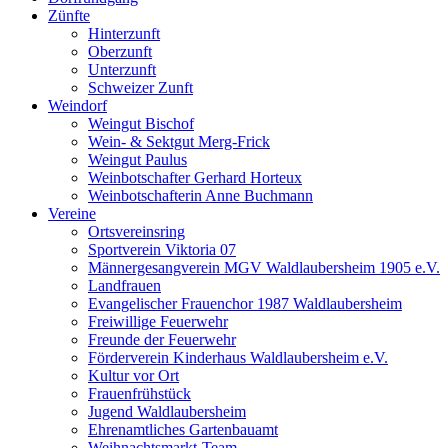
Zünfte
Hinterzunft
Oberzunft
Unterzunft
Schweizer Zunft
Weindorf
Weingut Bischof
Wein- & Sektgut Merg-Frick
Weingut Paulus
Weinbotschafter Gerhard Horteux
Weinbotschafterin Anne Buchmann
Vereine
Ortsvereinsring
Sportverein Viktoria 07
Männergesangverein MGV Waldlaubersheim 1905 e.V.
Landfrauen
Evangelischer Frauenchor 1987 Waldlaubersheim
Freiwillige Feuerwehr
Freunde der Feuerwehr
Förderverein Kinderhaus Waldlaubersheim e.V.
Kultur vor Ort
Frauenfrühstück
Jugend Waldlaubersheim
Ehrenamtliches Gartenbauamt
Weihnachtsmarkt-Team