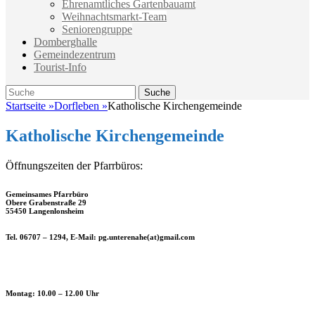
Ehrenamtliches Gartenbauamt
Weihnachtsmarkt-Team
Seniorengruppe
Domberghalle
Gemeindezentrum
Tourist-Info
Suche
Suche
nach:
Startseite
»
Dorfleben
»
Katholische Kirchengemeinde
Katholische Kirchengemeinde
Öffnungszeiten der Pfarrbüros:
Gemeinsames Pfarrbüro
Obere Grabenstraße 29
55450 Langenlonsheim
Tel. 06707 – 1294, E-Mail:
pg.unterenahe(at)gmail.com
Montag: 10.00 – 12.00 Uhr