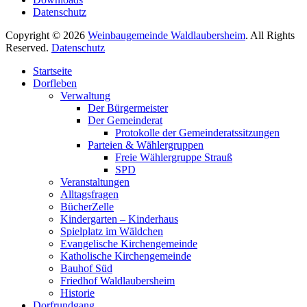
Datenschutz
Copyright © 2026
Weinbaugemeinde Waldlaubersheim
. All Rights
Reserved.
Datenschutz
Nach
Startseite
oben
Dorfleben
scrollen
Verwaltung
Der Bürgermeister
Der Gemeinderat
Protokolle der Gemeinderatssitzungen
Parteien & Wählergruppen
Freie Wählergruppe Strauß
SPD
Veranstaltungen
Alltagsfragen
BücherZelle
Kindergarten – Kinderhaus
Spielplatz im Wäldchen
Evangelische Kirchengemeinde
Katholische Kirchengemeinde
Bauhof Süd
Friedhof Waldlaubersheim
Historie
Dorfrundgang