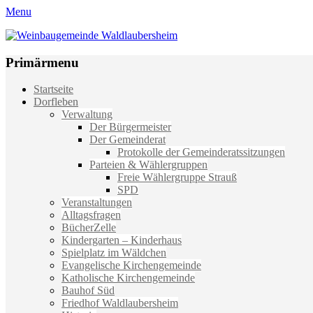
Menu
Weinbaugemeinde Waldlaubersheim
Einfach schön leben
Primärmenu
Weiter
Startseite
zum
Dorfleben
Inhalt
Verwaltung
Der Bürgermeister
Der Gemeinderat
Protokolle der Gemeinderatssitzungen
Parteien & Wählergruppen
Freie Wählergruppe Strauß
SPD
Veranstaltungen
Alltagsfragen
BücherZelle
Kindergarten – Kinderhaus
Spielplatz im Wäldchen
Evangelische Kirchengemeinde
Katholische Kirchengemeinde
Bauhof Süd
Friedhof Waldlaubersheim