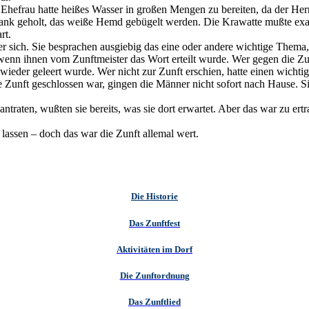
hefrau hatte heißes Wasser in großen Mengen zu bereiten, da der Herr 
nk geholt, das weiße Hemd gebügelt werden. Die Krawatte mußte exakt 
rt.
er sich. Sie besprachen ausgiebig das eine oder andere wichtige Thema
wenn ihnen vom Zunftmeister das Wort erteilt wurde. Wer gegen die Zu
 wieder geleert wurde. Wer nicht zur Zunft erschien, hatte einen wic
Zunft geschlossen war, gingen die Männer nicht sofort nach Hause. Si
ntraten, wußten sie bereits, was sie dort erwartet. Aber das war zu 
lassen – doch das war die Zunft allemal wert.
Die Historie
Das Zunftfest
Aktivitäten im Dorf
Die Zunftordnung
Das Zunftlied