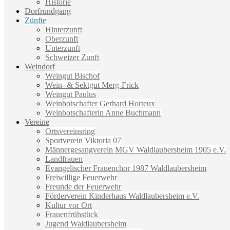
Historie
Dorfrundgang
Zünfte
Hinterzunft
Oberzunft
Unterzunft
Schweizer Zunft
Weindorf
Weingut Bischof
Wein- & Sektgut Merg-Frick
Weingut Paulus
Weinbotschafter Gerhard Horteux
Weinbotschafterin Anne Buchmann
Vereine
Ortsvereinsring
Sportverein Viktoria 07
Männergesangverein MGV Waldlaubersheim 1905 e.V.
Landfrauen
Evangelischer Frauenchor 1987 Waldlaubersheim
Freiwillige Feuerwehr
Freunde der Feuerwehr
Förderverein Kinderhaus Waldlaubersheim e.V.
Kultur vor Ort
Frauenfrühstück
Jugend Waldlaubersheim