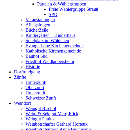
Parteien & Wählergruppen
Freie Wählergruppe Strauß
SPD
Veranstaltungen
Alltagsfragen
BücherZelle
Kindergarten – Kinderhaus
Spielplatz im Wäldchen
Evangelische Kirchengemeinde
Katholische Kirchengemeinde
Bauhof Süd
Friedhof Waldlaubersheim
Historie
Dorfrundgang
Zünfte
Hinterzunft
Oberzunft
Unterzunft
Schweizer Zunft
Weindorf
Weingut Bischof
Wein- & Sektgut Merg-Frick
Weingut Paulus
Weinbotschafter Gerhard Horteux
Weinbotschafterin Anne Buchmann