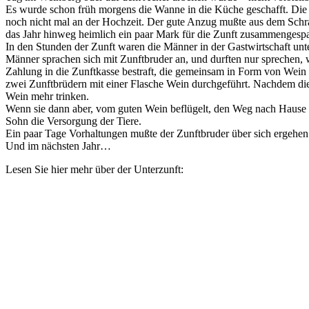
Es wurde schon früh morgens die Wanne in die Küche geschafft. Die E
noch nicht mal an der Hochzeit. Der gute Anzug mußte aus dem Schra
das Jahr hinweg heimlich ein paar Mark für die Zunft zusammengespa
In den Stunden der Zunft waren die Männer in der Gastwirtschaft unt
Männer sprachen sich mit Zunftbruder an, und durften nur sprechen, 
Zahlung in die Zunftkasse bestraft, die gemeinsam in Form von Wein
zwei Zunftbrüdern mit einer Flasche Wein durchgeführt. Nachdem die 
Wein mehr trinken.
Wenn sie dann aber, vom guten Wein beflügelt, den Weg nach Hause a
Sohn die Versorgung der Tiere.
Ein paar Tage Vorhaltungen mußte der Zunftbruder über sich ergehen 
Und im nächsten Jahr…
Lesen Sie hier mehr über der Unterzunft: