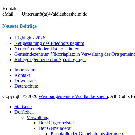
Kontakt
eMail:
Unterzunft(at)Waldlaubersheim.de
Neueste Beiträge
Highlights 2026
Neugestaltung des Friedhofs beginnt
Neuer Gemeinderat ist konstituiert
Gemeindezentrum Viktoriaplatz in Verwaltung der Ortsgemein
Ruhegelegenheiten für Spaziergänger
Impressum
Kontakt
Downloads
Datenschutz
Copyright © 2026
Weinbaugemeinde Waldlaubersheim
. All Rights 
Nach
Startseite
oben
Dorfleben
scrollen
Verwaltung
Der Bürgermeister
Der Gemeinderat
Protokolle der Gemeinderatssitzungen