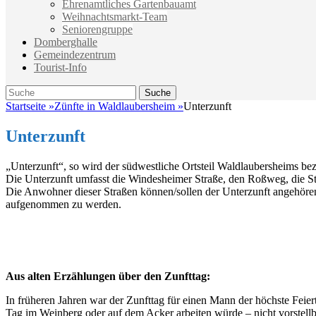
Ehrenamtliches Gartenbauamt
Weihnachtsmarkt-Team
Seniorengruppe
Domberghalle
Gemeindezentrum
Tourist-Info
Suche
Suche
nach:
Startseite
»
Zünfte in Waldlaubersheim
»
Unterzunft
Unterzunft
„Unterzunft“, so wird der südwestliche Ortsteil Waldlaubersheims bez
Die Unterzunft umfasst die Windesheimer Straße, den Roßweg, die S
Die Anwohner dieser Straßen können/sollen der Unterzunft angehöre
aufgenommen zu werden.
Aus alten Erzählungen über den Zunfttag:
In früheren Jahren war der Zunfttag für einen Mann der höchste Fei
Tag im Weinberg oder auf dem Acker arbeiten würde – nicht vorstellb