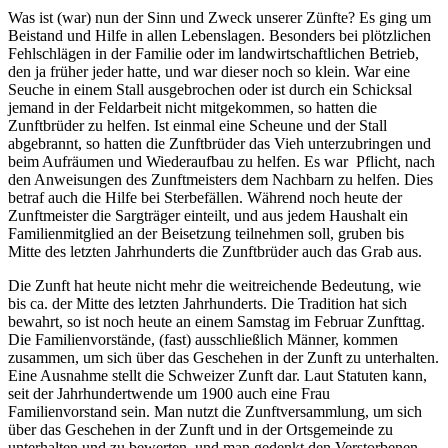
Was ist (war) nun der Sinn und Zweck unserer Zünfte? Es ging um
Beistand und Hilfe in allen Lebenslagen. Besonders bei plötzlichen
Fehlschlägen in der Familie oder im landwirtschaftlichen Betrieb,
den ja früher jeder hatte, und war dieser noch so klein. War eine
Seuche in einem Stall ausgebrochen oder ist durch ein Schicksal
jemand in der Feldarbeit nicht mitgekommen, so hatten die
Zunftbrüder zu helfen. Ist einmal eine Scheune und der Stall
abgebrannt, so hatten die Zunftbrüder das Vieh unterzubringen und
beim Aufräumen und Wiederaufbau zu helfen. Es war Pflicht, nach
den Anweisungen des Zunftmeisters dem Nachbarn zu helfen. Dies
betraf auch die Hilfe bei Sterbefällen. Während noch heute der
Zunftmeister die Sargträger einteilt, und aus jedem Haushalt ein
Familienmitglied an der Beisetzung teilnehmen soll, gruben bis
Mitte des letzten Jahrhunderts die Zunftbrüder auch das Grab aus.
Die Zunft hat heute nicht mehr die weitreichende Bedeutung, wie
bis ca. der Mitte des letzten Jahrhunderts. Die Tradition hat sich
bewahrt, so ist noch heute an einem Samstag im Februar Zunfttag.
Die Familienvorstände, (fast) ausschließlich Männer, kommen
zusammen, um sich über das Geschehen in der Zunft zu unterhalten.
Eine Ausnahme stellt die Schweizer Zunft dar. Laut Statuten kann,
seit der Jahrhundertwende um 1900 auch eine Frau
Familienvorstand sein. Man nutzt die Zunftversammlung, um sich
über das Geschehen in der Zunft und in der Ortsgemeinde zu
unterhalten und zu bewerten, und man gedenkt den Verstorbenen