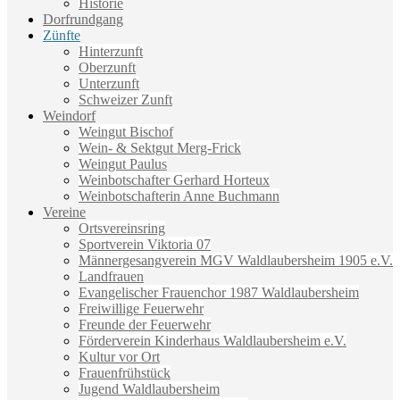
Historie
Dorfrundgang
Zünfte
Hinterzunft
Oberzunft
Unterzunft
Schweizer Zunft
Weindorf
Weingut Bischof
Wein- & Sektgut Merg-Frick
Weingut Paulus
Weinbotschafter Gerhard Horteux
Weinbotschafterin Anne Buchmann
Vereine
Ortsvereinsring
Sportverein Viktoria 07
Männergesangverein MGV Waldlaubersheim 1905 e.V.
Landfrauen
Evangelischer Frauenchor 1987 Waldlaubersheim
Freiwillige Feuerwehr
Freunde der Feuerwehr
Förderverein Kinderhaus Waldlaubersheim e.V.
Kultur vor Ort
Frauenfrühstück
Jugend Waldlaubersheim