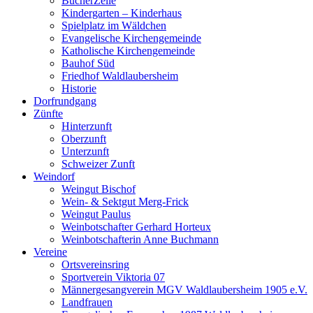
BücherZelle
Kindergarten – Kinderhaus
Spielplatz im Wäldchen
Evangelische Kirchengemeinde
Katholische Kirchengemeinde
Bauhof Süd
Friedhof Waldlaubersheim
Historie
Dorfrundgang
Zünfte
Hinterzunft
Oberzunft
Unterzunft
Schweizer Zunft
Weindorf
Weingut Bischof
Wein- & Sektgut Merg-Frick
Weingut Paulus
Weinbotschafter Gerhard Horteux
Weinbotschafterin Anne Buchmann
Vereine
Ortsvereinsring
Sportverein Viktoria 07
Männergesangverein MGV Waldlaubersheim 1905 e.V.
Landfrauen