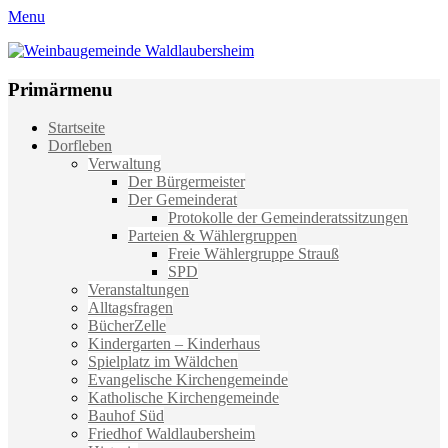
Menu
Weinbaugemeinde Waldlaubersheim
Einfach schön leben
Primärmenu
Weiter
Startseite
zum
Dorfleben
Inhalt
Verwaltung
Der Bürgermeister
Der Gemeinderat
Protokolle der Gemeinderatssitzungen
Parteien & Wählergruppen
Freie Wählergruppe Strauß
SPD
Veranstaltungen
Alltagsfragen
BücherZelle
Kindergarten – Kinderhaus
Spielplatz im Wäldchen
Evangelische Kirchengemeinde
Katholische Kirchengemeinde
Bauhof Süd
Friedhof Waldlaubersheim