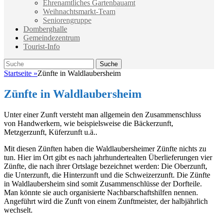
Ehrenamtliches Gartenbauamt
Weihnachtsmarkt-Team
Seniorengruppe
Domberghalle
Gemeindezentrum
Tourist-Info
Suche
Suche
nach:
Startseite
»
Zünfte in Waldlaubersheim
Zünfte in Waldlaubersheim
Unter einer Zunft versteht man allgemein den Zusammenschluss
von Handwerkern, wie beispielsweise die Bäckerzunft,
Metzgerzunft, Küferzunft u.ä..
Mit diesen Zünften haben die Waldlaubersheimer Zünfte nichts zu
tun. Hier im Ort gibt es nach jahrhundertealten Überlieferungen vier
Zünfte, die nach ihrer Ortslage bezeichnet werden: Die Oberzunft,
die Unterzunft, die Hinterzunft und die Schweizerzunft. Die Zünfte
in Waldlaubersheim sind somit Zusammenschlüsse der Dorfteile.
Man könnte sie auch organisierte Nachbarschaftshilfen nennen.
Angeführt wird die Zunft von einem Zunftmeister, der halbjährlich
wechselt.