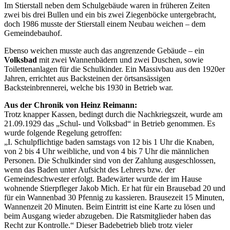
Im Stierstall neben dem Schulgebäude waren in früheren Zeiten
zwei bis drei Bullen und ein bis zwei Ziegenböcke untergebracht,
doch 1986 musste der Stierstall einem Neubau weichen – dem
Gemeindebauhof.
Ebenso weichen musste auch das angrenzende Gebäude – ein
Volksbad
mit zwei Wannenbädern und zwei Duschen, sowie
Toilettenanlagen für die Schulkinder. Ein Massivbau aus den 1920er
Jahren, errichtet aus Backsteinen der örtsansässigen
Backsteinbrennerei, welche bis 1930 in Betrieb war.
Aus der Chronik von Heinz Reimann:
Trotz knapper Kassen, bedingt durch die Nachkriegszeit, wurde am
21.09.1929 das „Schul- und Volksbad“ in Betrieb genommen. Es
wurde folgende Regelung getroffen:
„I. Schulpflichtige baden samstags von 12 bis 1 Uhr die Knaben,
von 2 bis 4 Uhr weibliche, und von 4 bis 7 Uhr die männlichen
Personen. Die Schulkinder sind von der Zahlung ausgeschlossen,
wenn das Baden unter Aufsicht des Lehrers bzw. der
Gemeindeschwester erfolgt. Badewärter wurde der im Hause
wohnende Stierpfleger Jakob Mich. Er hat für ein Brausebad 20 und
für ein Wannenbad 30 Pfennig zu kassieren. Brausezeit 15 Minuten,
Wannenzeit 20 Minuten. Beim Eintritt ist eine Karte zu lösen und
beim Ausgang wieder abzugeben. Die Ratsmitglieder haben das
Recht zur Kontrolle.“ Dieser Badebetrieb blieb trotz vieler