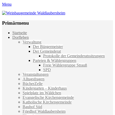
Menu
Weinbaugemeinde Waldlaubersheim
Einfach schön leben
Primärmenu
Weiter
Startseite
zum
Dorfleben
Inhalt
Verwaltung
Der Bürgermeister
Der Gemeinderat
Protokolle der Gemeinderatssitzungen
Parteien & Wählergruppen
Freie Wählergruppe Strauß
SPD
Veranstaltungen
Alltagsfragen
BücherZelle
Kindergarten – Kinderhaus
Spielplatz im Wäldchen
Evangelische Kirchengemeinde
Katholische Kirchengemeinde
Bauhof Süd
Friedhof Waldlaubersheim