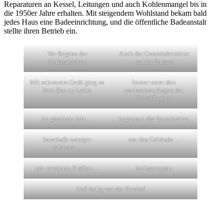
Reparaturen an Kessel, Leitungen und auch Kohlenmangel bis in
die 1950er Jahre erhalten. Mit steigendem Wohlstand bekam bald
jedes Haus eine Badeeinrichtung, und die öffentliche Badeanstalt
stellte ihren Betrieb ein.
Vor Beginn der
Auch der Gemeindetraktor
Abrissarbeiten
war im Einsatz
Mit schwerem Gerät ging es
Immer unter den
dem Bau zu Laibe
wachsamen Augen der
Bevölkerung
Im gleichen Jahr…
begannen die Bauarbeiten.
Innerhalb weniger
war das Gebäude…
Monate…
mit vereinten Kräften…
hochgezogen.
Und fertig war der Bauhof