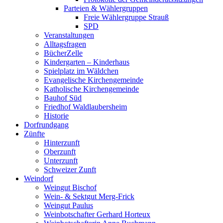
Parteien & Wählergruppen
Freie Wählergruppe Strauß
SPD
Veranstaltungen
Alltagsfragen
BücherZelle
Kindergarten – Kinderhaus
Spielplatz im Wäldchen
Evangelische Kirchengemeinde
Katholische Kirchengemeinde
Bauhof Süd
Friedhof Waldlaubersheim
Historie
Dorfrundgang
Zünfte
Hinterzunft
Oberzunft
Unterzunft
Schweizer Zunft
Weindorf
Weingut Bischof
Wein- & Sektgut Merg-Frick
Weingut Paulus
Weinbotschafter Gerhard Horteux