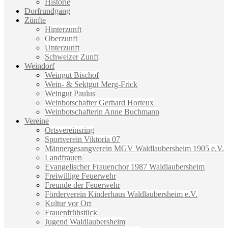
Historie
Dorfrundgang
Zünfte
Hinterzunft
Oberzunft
Unterzunft
Schweizer Zunft
Weindorf
Weingut Bischof
Wein- & Sektgut Merg-Frick
Weingut Paulus
Weinbotschafter Gerhard Horteux
Weinbotschafterin Anne Buchmann
Vereine
Ortsvereinsring
Sportverein Viktoria 07
Männergesangverein MGV Waldlaubersheim 1905 e.V.
Landfrauen
Evangelischer Frauenchor 1987 Waldlaubersheim
Freiwillige Feuerwehr
Freunde der Feuerwehr
Förderverein Kinderhaus Waldlaubersheim e.V.
Kultur vor Ort
Frauenfrühstück
Jugend Waldlaubersheim