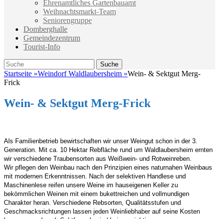
Ehrenamtliches Gartenbauamt
Weihnachtsmarkt-Team
Seniorengruppe
Domberghalle
Gemeindezentrum
Tourist-Info
Suche
Suche
nach:
Startseite
»
Weindorf Waldlaubersheim
»
Wein- & Sektgut Merg-
Frick
Wein- & Sektgut Merg-Frick
Als Familienbetrieb bewirtschaften wir unser Weingut schon in der 3.
Generation. Mit ca. 10 Hektar Rebfläche rund um Waldlaubersheim ernten
wir verschiedene Traubensorten aus Weißwein- und Rotweinreben.
Wir pflegen den Weinbau nach den Prinzipien eines naturnahen Weinbaus
mit modernen Erkenntnissen. Nach der selektiven Handlese und
Maschinenlese reifen unsere Weine im hauseigenen Keller zu
bekömmlichen Weinen mit einem bukettreichen und vollmundigen
Charakter heran. Verschiedene Rebsorten, Qualitätsstufen und
Geschmacksrichtungen lassen jeden Weinliebhaber auf seine Kosten