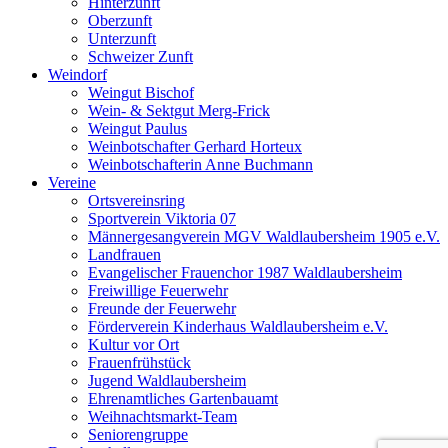
Hinterzunft
Oberzunft
Unterzunft
Schweizer Zunft
Weindorf
Weingut Bischof
Wein- & Sektgut Merg-Frick
Weingut Paulus
Weinbotschafter Gerhard Horteux
Weinbotschafterin Anne Buchmann
Vereine
Ortsvereinsring
Sportverein Viktoria 07
Männergesangverein MGV Waldlaubersheim 1905 e.V.
Landfrauen
Evangelischer Frauenchor 1987 Waldlaubersheim
Freiwillige Feuerwehr
Freunde der Feuerwehr
Förderverein Kinderhaus Waldlaubersheim e.V.
Kultur vor Ort
Frauenfrühstück
Jugend Waldlaubersheim
Ehrenamtliches Gartenbauamt
Weihnachtsmarkt-Team
Seniorengruppe