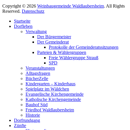
Copyright © 2026
Weinbaugemeinde Waldlaubersheim
. All Rights
Reserved.
Datenschutz
Nach
Startseite
oben
Dorfleben
scrollen
Verwaltung
Der Bürgermeister
Der Gemeinderat
Protokolle der Gemeinderatssitzungen
Parteien & Wählergruppen
Freie Wählergruppe Strauß
SPD
Veranstaltungen
Alltagsfragen
BücherZelle
Kindergarten – Kinderhaus
Spielplatz im Wäldchen
Evangelische Kirchengemeinde
Katholische Kirchengemeinde
Bauhof Süd
Friedhof Waldlaubersheim
Historie
Dorfrundgang
Zünfte