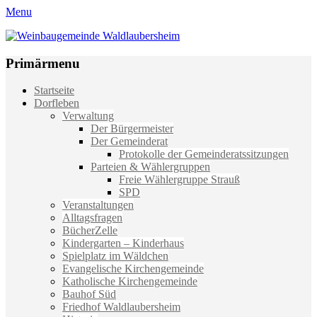
Menu
Weinbaugemeinde Waldlaubersheim
Einfach schön leben
Primärmenu
Weiter
Startseite
zum
Dorfleben
Inhalt
Verwaltung
Der Bürgermeister
Der Gemeinderat
Protokolle der Gemeinderatssitzungen
Parteien & Wählergruppen
Freie Wählergruppe Strauß
SPD
Veranstaltungen
Alltagsfragen
BücherZelle
Kindergarten – Kinderhaus
Spielplatz im Wäldchen
Evangelische Kirchengemeinde
Katholische Kirchengemeinde
Bauhof Süd
Friedhof Waldlaubersheim