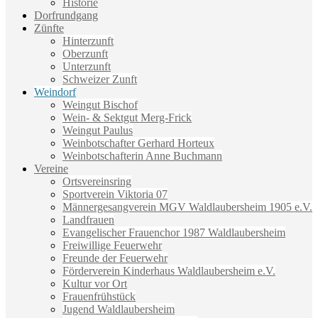
Historie
Dorfrundgang
Zünfte
Hinterzunft
Oberzunft
Unterzunft
Schweizer Zunft
Weindorf
Weingut Bischof
Wein- & Sektgut Merg-Frick
Weingut Paulus
Weinbotschafter Gerhard Horteux
Weinbotschafterin Anne Buchmann
Vereine
Ortsvereinsring
Sportverein Viktoria 07
Männergesangverein MGV Waldlaubersheim 1905 e.V.
Landfrauen
Evangelischer Frauenchor 1987 Waldlaubersheim
Freiwillige Feuerwehr
Freunde der Feuerwehr
Förderverein Kinderhaus Waldlaubersheim e.V.
Kultur vor Ort
Frauenfrühstück
Jugend Waldlaubersheim