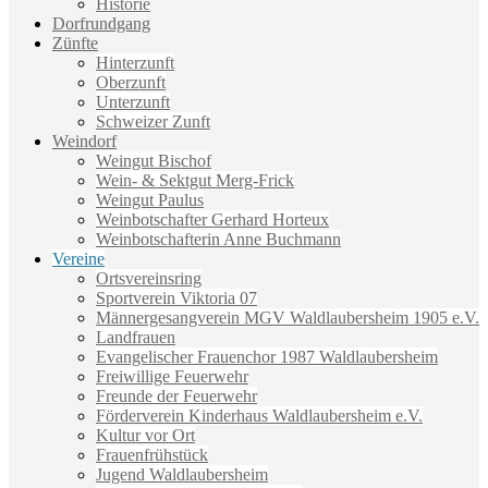
Historie
Dorfrundgang
Zünfte
Hinterzunft
Oberzunft
Unterzunft
Schweizer Zunft
Weindorf
Weingut Bischof
Wein- & Sektgut Merg-Frick
Weingut Paulus
Weinbotschafter Gerhard Horteux
Weinbotschafterin Anne Buchmann
Vereine
Ortsvereinsring
Sportverein Viktoria 07
Männergesangverein MGV Waldlaubersheim 1905 e.V.
Landfrauen
Evangelischer Frauenchor 1987 Waldlaubersheim
Freiwillige Feuerwehr
Freunde der Feuerwehr
Förderverein Kinderhaus Waldlaubersheim e.V.
Kultur vor Ort
Frauenfrühstück
Jugend Waldlaubersheim