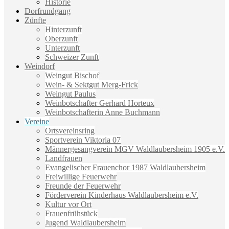
Historie
Dorfrundgang
Zünfte
Hinterzunft
Oberzunft
Unterzunft
Schweizer Zunft
Weindorf
Weingut Bischof
Wein- & Sektgut Merg-Frick
Weingut Paulus
Weinbotschafter Gerhard Horteux
Weinbotschafterin Anne Buchmann
Vereine
Ortsvereinsring
Sportverein Viktoria 07
Männergesangverein MGV Waldlaubersheim 1905 e.V.
Landfrauen
Evangelischer Frauenchor 1987 Waldlaubersheim
Freiwillige Feuerwehr
Freunde der Feuerwehr
Förderverein Kinderhaus Waldlaubersheim e.V.
Kultur vor Ort
Frauenfrühstück
Jugend Waldlaubersheim