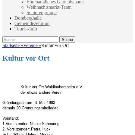
Ehrenamtliches Gartenbauamt
Weihnachtsmarkt-Team
Seniorengruppe
Domberghalle
Gemeindezentrum
Tourist-Info
Suche
Suche
nach:
Startseite
»
Vereine
»
Kultur vor Ort
Kultur vor Ort
Kultur vor Ort Waldlaubersheim e.V.
der etwas andere Verein
Gründungsdatum:
3. Mai 1993
damals 20 Gründungsmitglieder
Vorstand:
1 Vorsitzender: Nicole Scheuring
2.
Vorsitzender
: Petra Huck
Schriftführer: Helmut Menger