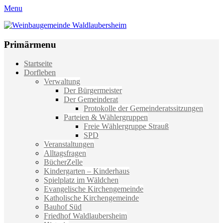
Menu
Weinbaugemeinde Waldlaubersheim
Einfach schön leben
Primärmenu
Weiter
Startseite
zum
Dorfleben
Inhalt
Verwaltung
Der Bürgermeister
Der Gemeinderat
Protokolle der Gemeinderatssitzungen
Parteien & Wählergruppen
Freie Wählergruppe Strauß
SPD
Veranstaltungen
Alltagsfragen
BücherZelle
Kindergarten – Kinderhaus
Spielplatz im Wäldchen
Evangelische Kirchengemeinde
Katholische Kirchengemeinde
Bauhof Süd
Friedhof Waldlaubersheim