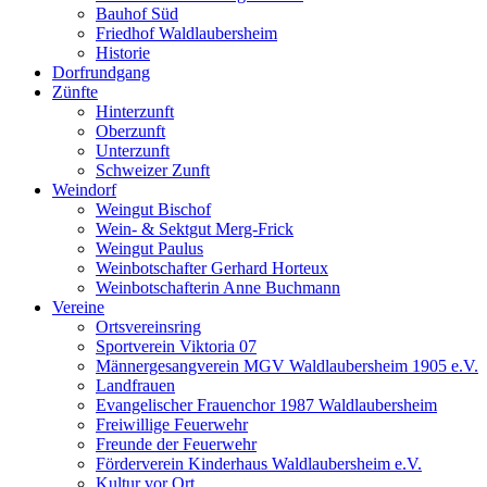
Bauhof Süd
Friedhof Waldlaubersheim
Historie
Dorfrundgang
Zünfte
Hinterzunft
Oberzunft
Unterzunft
Schweizer Zunft
Weindorf
Weingut Bischof
Wein- & Sektgut Merg-Frick
Weingut Paulus
Weinbotschafter Gerhard Horteux
Weinbotschafterin Anne Buchmann
Vereine
Ortsvereinsring
Sportverein Viktoria 07
Männergesangverein MGV Waldlaubersheim 1905 e.V.
Landfrauen
Evangelischer Frauenchor 1987 Waldlaubersheim
Freiwillige Feuerwehr
Freunde der Feuerwehr
Förderverein Kinderhaus Waldlaubersheim e.V.
Kultur vor Ort