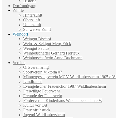
Historie
Dorfrundgang
Zünfte
Hinterzunft
Oberzunft
Unterzunft
Schweizer Zunft
Weindorf
Weingut Bischof
Wein- & Sektgut Merg-Frick
Weingut Paulus
Weinbotschafter Gerhard Horteux
Weinbotschafterin Anne Buchmann
Vereine
Ortsvereinsring
Sportverein Viktoria 07
Männergesangverein MGV Waldlaubersheim 1905 e.V.
Landfrauen
Evangelischer Frauenchor 1987 Waldlaubersheim
Freiwillige Feuerwehr
Freunde der Feuerwehr
Förderverein Kinderhaus Waldlaubersheim e.V.
Kultur vor Ort
Frauenfrühstück
Jugend Waldlaubersheim