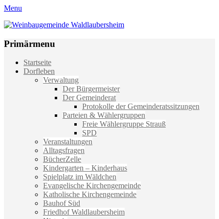
Menu
Weinbaugemeinde Waldlaubersheim
Einfach schön leben
Primärmenu
Weiter
Startseite
zum
Dorfleben
Inhalt
Verwaltung
Der Bürgermeister
Der Gemeinderat
Protokolle der Gemeinderatssitzungen
Parteien & Wählergruppen
Freie Wählergruppe Strauß
SPD
Veranstaltungen
Alltagsfragen
BücherZelle
Kindergarten – Kinderhaus
Spielplatz im Wäldchen
Evangelische Kirchengemeinde
Katholische Kirchengemeinde
Bauhof Süd
Friedhof Waldlaubersheim