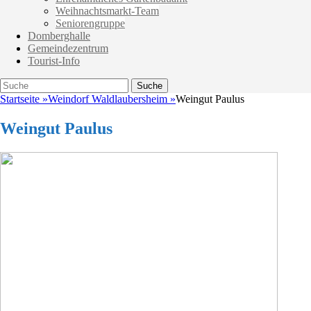
Weihnachtsmarkt-Team
Seniorengruppe
Domberghalle
Gemeindezentrum
Tourist-Info
Suche
Suche
nach:
Startseite
»
Weindorf Waldlaubersheim
»
Weingut Paulus
Weingut Paulus