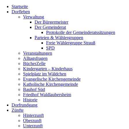
Nach
Startseite
oben
Dorfleben
scrollen
Verwaltung
Der Bürgermeister
Der Gemeinderat
Protokolle der Gemeinderatssitzungen
Parteien & Wählergruppen
Freie Wählergruppe Strauß
SPD
Veranstaltungen
Alltagsfragen
BücherZelle
Kindergarten – Kinderhaus
Spielplatz im Wäldchen
Evangelische Kirchengemeinde
Katholische Kirchengemeinde
Bauhof Süd
Friedhof Waldlaubersheim
Historie
Dorfrundgang
Zünfte
Hinterzunft
Oberzunft
Unterzunft