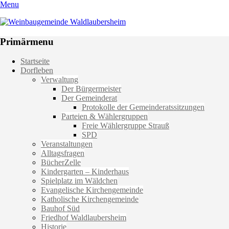
Menu
Weinbaugemeinde Waldlaubersheim
Einfach schön leben
Primärmenu
Weiter
Startseite
zum
Dorfleben
Inhalt
Verwaltung
Der Bürgermeister
Der Gemeinderat
Protokolle der Gemeinderatssitzungen
Parteien & Wählergruppen
Freie Wählergruppe Strauß
SPD
Veranstaltungen
Alltagsfragen
BücherZelle
Kindergarten – Kinderhaus
Spielplatz im Wäldchen
Evangelische Kirchengemeinde
Katholische Kirchengemeinde
Bauhof Süd
Friedhof Waldlaubersheim
Historie