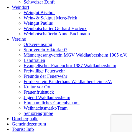
Schweizer Zunft
Weindorf
Weingut Bischof
Wein- & Sektgut Merg-Frick
Weingut Paulus
Weinbotschafter Gerhard Horteux
Weinbotschafterin Anne Buchmann
Vereine
Ortsvereinsring
Sportverein Viktoria 07
Männergesangverein MGV Waldlaubersheim 1905 e.V.
Landfrauen
Evangelischer Frauenchor 1987 Waldlaubersheim
Freiwillige Feuerwehr
Freunde der Feuerwehr
Förderverein Kinderhaus Waldlaubersheim e.V.
Kultur vor Ort
Frauenfrühstück
Jugend Waldlaubersheim
Ehrenamtliches Gartenbauamt
Weihnachtsmarkt-Team
Seniorengruppe
Domberghalle
Gemeindezentrum
Tourist-Info