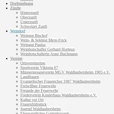
Dorfrundgang
Zünfte
Hinterzunft
Oberzunft
Unterzunft
Schweizer Zunft
Weindorf
Weingut Bischof
Wein- & Sektgut Merg-Frick
Weingut Paulus
Weinbotschafter Gerhard Horteux
Weinbotschafterin Anne Buchmann
Vereine
Ortsvereinsring
Sportverein Viktoria 07
Männergesangverein MGV Waldlaubersheim 1905 e.V.
Landfrauen
Evangelischer Frauenchor 1987 Waldlaubersheim
Freiwillige Feuerwehr
Freunde der Feuerwehr
Förderverein Kinderhaus Waldlaubersheim e.V.
Kultur vor Ort
Frauenfrühstück
Jugend Waldlaubersheim
Ehrenamtliches Gartenbauamt