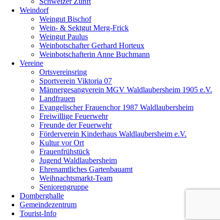
Schweizer Zunft
Weindorf
Weingut Bischof
Wein- & Sektgut Merg-Frick
Weingut Paulus
Weinbotschafter Gerhard Horteux
Weinbotschafterin Anne Buchmann
Vereine
Ortsvereinsring
Sportverein Viktoria 07
Männergesangverein MGV Waldlaubersheim 1905 e.V.
Landfrauen
Evangelischer Frauenchor 1987 Waldlaubersheim
Freiwillige Feuerwehr
Freunde der Feuerwehr
Förderverein Kinderhaus Waldlaubersheim e.V.
Kultur vor Ort
Frauenfrühstück
Jugend Waldlaubersheim
Ehrenamtliches Gartenbauamt
Weihnachtsmarkt-Team
Seniorengruppe
Domberghalle
Gemeindezentrum
Tourist-Info