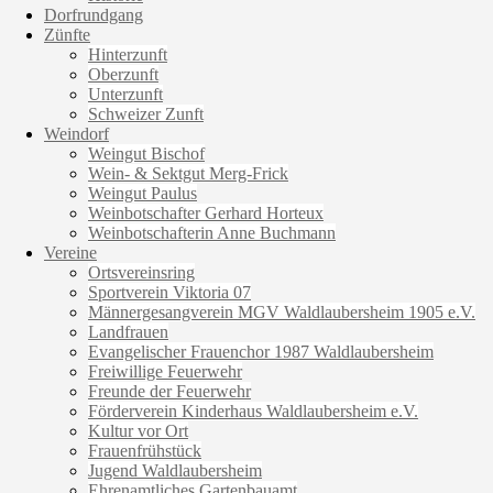
Dorfrundgang
Zünfte
Hinterzunft
Oberzunft
Unterzunft
Schweizer Zunft
Weindorf
Weingut Bischof
Wein- & Sektgut Merg-Frick
Weingut Paulus
Weinbotschafter Gerhard Horteux
Weinbotschafterin Anne Buchmann
Vereine
Ortsvereinsring
Sportverein Viktoria 07
Männergesangverein MGV Waldlaubersheim 1905 e.V.
Landfrauen
Evangelischer Frauenchor 1987 Waldlaubersheim
Freiwillige Feuerwehr
Freunde der Feuerwehr
Förderverein Kinderhaus Waldlaubersheim e.V.
Kultur vor Ort
Frauenfrühstück
Jugend Waldlaubersheim
Ehrenamtliches Gartenbauamt