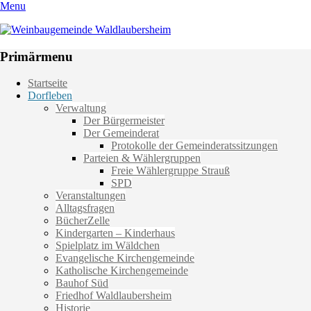
Menu
Weinbaugemeinde Waldlaubersheim
Einfach schön leben
Primärmenu
Weiter
Startseite
zum
Dorfleben
Inhalt
Verwaltung
Der Bürgermeister
Der Gemeinderat
Protokolle der Gemeinderatssitzungen
Parteien & Wählergruppen
Freie Wählergruppe Strauß
SPD
Veranstaltungen
Alltagsfragen
BücherZelle
Kindergarten – Kinderhaus
Spielplatz im Wäldchen
Evangelische Kirchengemeinde
Katholische Kirchengemeinde
Bauhof Süd
Friedhof Waldlaubersheim
Historie