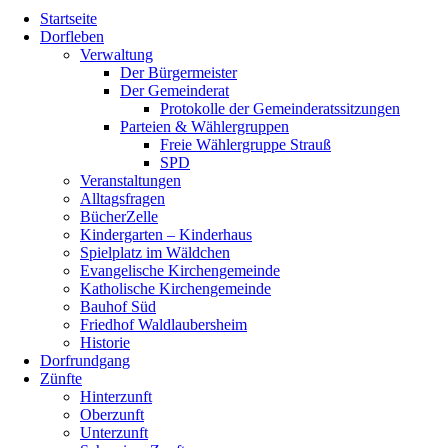
Nach
Startseite
oben
Dorfleben
scrollen
Verwaltung
Der Bürgermeister
Der Gemeinderat
Protokolle der Gemeinderatssitzungen
Parteien & Wählergruppen
Freie Wählergruppe Strauß
SPD
Veranstaltungen
Alltagsfragen
BücherZelle
Kindergarten – Kinderhaus
Spielplatz im Wäldchen
Evangelische Kirchengemeinde
Katholische Kirchengemeinde
Bauhof Süd
Friedhof Waldlaubersheim
Historie
Dorfrundgang
Zünfte
Hinterzunft
Oberzunft
Unterzunft