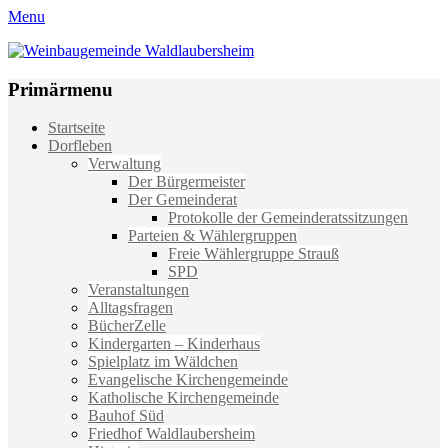
Menu
Weinbaugemeinde Waldlaubersheim
Einfach schön leben
Primärmenu
Weiter
Startseite
zum
Dorfleben
Inhalt
Verwaltung
Der Bürgermeister
Der Gemeinderat
Protokolle der Gemeinderatssitzungen
Parteien & Wählergruppen
Freie Wählergruppe Strauß
SPD
Veranstaltungen
Alltagsfragen
BücherZelle
Kindergarten – Kinderhaus
Spielplatz im Wäldchen
Evangelische Kirchengemeinde
Katholische Kirchengemeinde
Bauhof Süd
Friedhof Waldlaubersheim