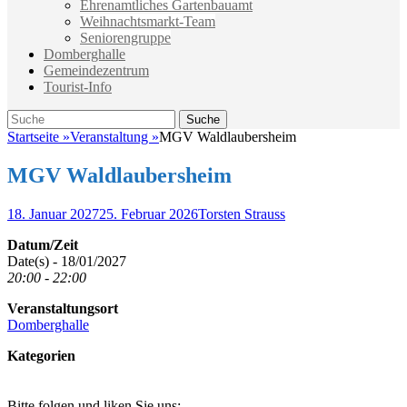
Ehrenamtliches Gartenbauamt
Weihnachtsmarkt-Team
Seniorengruppe
Domberghalle
Gemeindezentrum
Tourist-Info
Suche
Suche
nach:
Startseite
»
Veranstaltung
»
MGV Waldlaubersheim
MGV Waldlaubersheim
Veröffentlicht
Autor
18. Januar 2027
25. Februar 2026
Torsten Strauss
am
Datum/Zeit
Date(s) - 18/01/2027
20:00 - 22:00
Veranstaltungsort
Domberghalle
Kategorien
Bitte folgen und liken Sie uns: