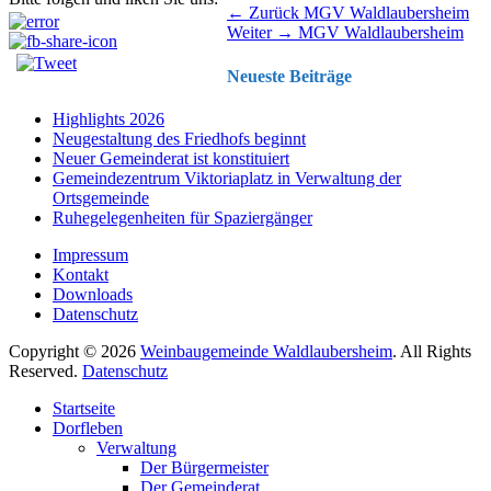
Beitragsnavigation
Vorhergehender
← Zurück
MGV Waldlaubersheim
Nächster
Beitrag:
Weiter →
MGV Waldlaubersheim
Beitrag:
Neueste Beiträge
Highlights 2026
Neugestaltung des Friedhofs beginnt
Neuer Gemeinderat ist konstituiert
Gemeindezentrum Viktoriaplatz in Verwaltung der
Ortsgemeinde
Ruhegelegenheiten für Spaziergänger
Impressum
Kontakt
Downloads
Datenschutz
Copyright © 2026
Weinbaugemeinde Waldlaubersheim
. All Rights
Reserved.
Datenschutz
Nach
Startseite
oben
Dorfleben
scrollen
Verwaltung
Der Bürgermeister
Der Gemeinderat