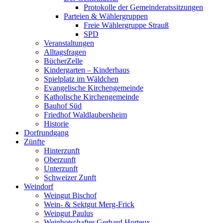
Protokolle der Gemeinderatssitzungen
Parteien & Wählergruppen
Freie Wählergruppe Strauß
SPD
Veranstaltungen
Alltagsfragen
BücherZelle
Kindergarten – Kinderhaus
Spielplatz im Wäldchen
Evangelische Kirchengemeinde
Katholische Kirchengemeinde
Bauhof Süd
Friedhof Waldlaubersheim
Historie
Dorfrundgang
Zünfte
Hinterzunft
Oberzunft
Unterzunft
Schweizer Zunft
Weindorf
Weingut Bischof
Wein- & Sektgut Merg-Frick
Weingut Paulus
Weinbotschafter Gerhard Horteux