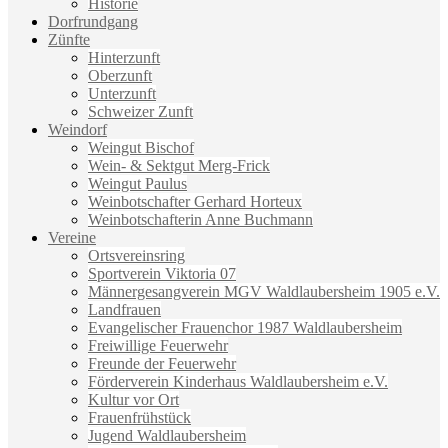
Historie
Dorfrundgang
Zünfte
Hinterzunft
Oberzunft
Unterzunft
Schweizer Zunft
Weindorf
Weingut Bischof
Wein- & Sektgut Merg-Frick
Weingut Paulus
Weinbotschafter Gerhard Horteux
Weinbotschafterin Anne Buchmann
Vereine
Ortsvereinsring
Sportverein Viktoria 07
Männergesangverein MGV Waldlaubersheim 1905 e.V.
Landfrauen
Evangelischer Frauenchor 1987 Waldlaubersheim
Freiwillige Feuerwehr
Freunde der Feuerwehr
Förderverein Kinderhaus Waldlaubersheim e.V.
Kultur vor Ort
Frauenfrühstück
Jugend Waldlaubersheim