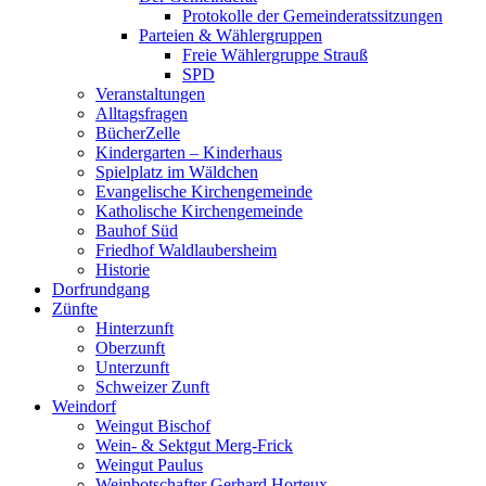
Protokolle der Gemeinderatssitzungen
Parteien & Wählergruppen
Freie Wählergruppe Strauß
SPD
Veranstaltungen
Alltagsfragen
BücherZelle
Kindergarten – Kinderhaus
Spielplatz im Wäldchen
Evangelische Kirchengemeinde
Katholische Kirchengemeinde
Bauhof Süd
Friedhof Waldlaubersheim
Historie
Dorfrundgang
Zünfte
Hinterzunft
Oberzunft
Unterzunft
Schweizer Zunft
Weindorf
Weingut Bischof
Wein- & Sektgut Merg-Frick
Weingut Paulus
Weinbotschafter Gerhard Horteux