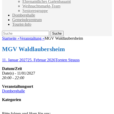
Ehrenamtliches Gartenbauamt
Weihnachtsmarkt-Team
Seniorengruppe
Domberghalle
Gemeindezentrum
Tourist-Info
Suche
Suche
nach:
Startseite
»
Veranstaltung
»
MGV Waldlaubersheim
MGV Waldlaubersheim
Veröffentlicht
Autor
11. Januar 2027
25. Februar 2026
Torsten Strauss
am
Datum/Zeit
Date(s) - 11/01/2027
20:00 - 22:00
Veranstaltungsort
Domberghalle
Kategorien
Bitte folgen und liken Sie uns: