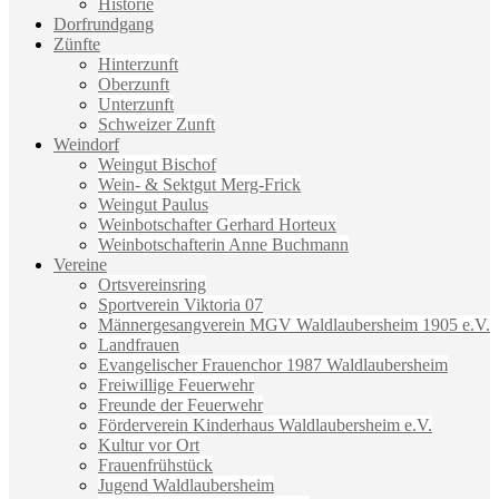
Historie
Dorfrundgang
Zünfte
Hinterzunft
Oberzunft
Unterzunft
Schweizer Zunft
Weindorf
Weingut Bischof
Wein- & Sektgut Merg-Frick
Weingut Paulus
Weinbotschafter Gerhard Horteux
Weinbotschafterin Anne Buchmann
Vereine
Ortsvereinsring
Sportverein Viktoria 07
Männergesangverein MGV Waldlaubersheim 1905 e.V.
Landfrauen
Evangelischer Frauenchor 1987 Waldlaubersheim
Freiwillige Feuerwehr
Freunde der Feuerwehr
Förderverein Kinderhaus Waldlaubersheim e.V.
Kultur vor Ort
Frauenfrühstück
Jugend Waldlaubersheim