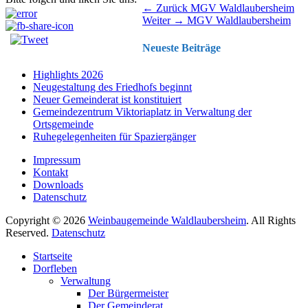
Beitragsnavigation
Vorhergehender
← Zurück
MGV Waldlaubersheim
Nächster
Beitrag:
Weiter →
MGV Waldlaubersheim
Beitrag:
Neueste Beiträge
Highlights 2026
Neugestaltung des Friedhofs beginnt
Neuer Gemeinderat ist konstituiert
Gemeindezentrum Viktoriaplatz in Verwaltung der
Ortsgemeinde
Ruhegelegenheiten für Spaziergänger
Impressum
Kontakt
Downloads
Datenschutz
Copyright © 2026
Weinbaugemeinde Waldlaubersheim
. All Rights
Reserved.
Datenschutz
Nach
Startseite
oben
Dorfleben
scrollen
Verwaltung
Der Bürgermeister
Der Gemeinderat