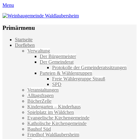
Menu
Weinbaugemeinde Waldlaubersheim
Einfach schön leben
Primärmenu
Weiter
Startseite
zum
Dorfleben
Inhalt
Verwaltung
Der Bürgermeister
Der Gemeinderat
Protokolle der Gemeinderatssitzungen
Parteien & Wählergruppen
Freie Wählergruppe Strauß
SPD
Veranstaltungen
Alltagsfragen
BücherZelle
Kindergarten – Kinderhaus
Spielplatz im Wäldchen
Evangelische Kirchengemeinde
Katholische Kirchengemeinde
Bauhof Süd
Friedhof Waldlaubersheim