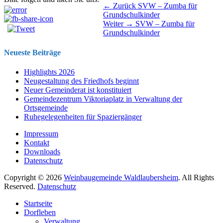
Beitragsnavigation
Vorhergehender
← Zurück
SVW – Zumba für
Beitrag:
Grundschulkinder
Nächster
Weiter →
SVW – Zumba für
Beitrag:
Grundschulkinder
Neueste Beiträge
Highlights 2026
Neugestaltung des Friedhofs beginnt
Neuer Gemeinderat ist konstituiert
Gemeindezentrum Viktoriaplatz in Verwaltung der
Ortsgemeinde
Ruhegelegenheiten für Spaziergänger
Impressum
Kontakt
Downloads
Datenschutz
Copyright © 2026
Weinbaugemeinde Waldlaubersheim
. All Rights
Reserved.
Datenschutz
Nach
Startseite
oben
Dorfleben
scrollen
Verwaltung