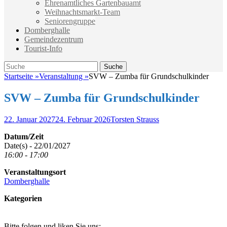
Ehrenamtliches Gartenbauamt
Weihnachtsmarkt-Team
Seniorengruppe
Domberghalle
Gemeindezentrum
Tourist-Info
Suche
Suche
nach:
Startseite
»
Veranstaltung
»
SVW – Zumba für Grundschulkinder
SVW – Zumba für Grundschulkinder
Veröffentlicht
Autor
22. Januar 2027
24. Februar 2026
Torsten Strauss
am
Datum/Zeit
Date(s) - 22/01/2027
16:00 - 17:00
Veranstaltungsort
Domberghalle
Kategorien
Bitte folgen und liken Sie uns: