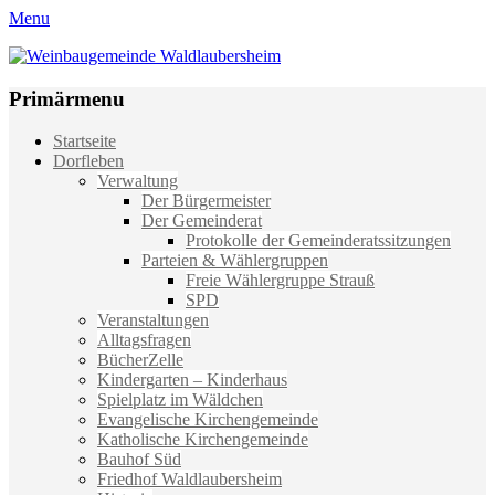
Menu
Weinbaugemeinde Waldlaubersheim
Einfach schön leben
Primärmenu
Weiter
Startseite
zum
Dorfleben
Inhalt
Verwaltung
Der Bürgermeister
Der Gemeinderat
Protokolle der Gemeinderatssitzungen
Parteien & Wählergruppen
Freie Wählergruppe Strauß
SPD
Veranstaltungen
Alltagsfragen
BücherZelle
Kindergarten – Kinderhaus
Spielplatz im Wäldchen
Evangelische Kirchengemeinde
Katholische Kirchengemeinde
Bauhof Süd
Friedhof Waldlaubersheim