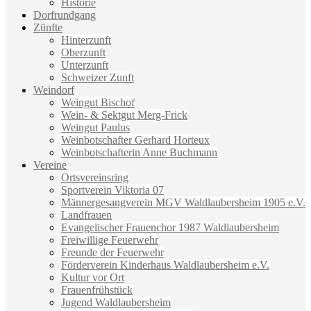
Historie
Dorfrundgang
Zünfte
Hinterzunft
Oberzunft
Unterzunft
Schweizer Zunft
Weindorf
Weingut Bischof
Wein- & Sektgut Merg-Frick
Weingut Paulus
Weinbotschafter Gerhard Horteux
Weinbotschafterin Anne Buchmann
Vereine
Ortsvereinsring
Sportverein Viktoria 07
Männergesangverein MGV Waldlaubersheim 1905 e.V.
Landfrauen
Evangelischer Frauenchor 1987 Waldlaubersheim
Freiwillige Feuerwehr
Freunde der Feuerwehr
Förderverein Kinderhaus Waldlaubersheim e.V.
Kultur vor Ort
Frauenfrühstück
Jugend Waldlaubersheim