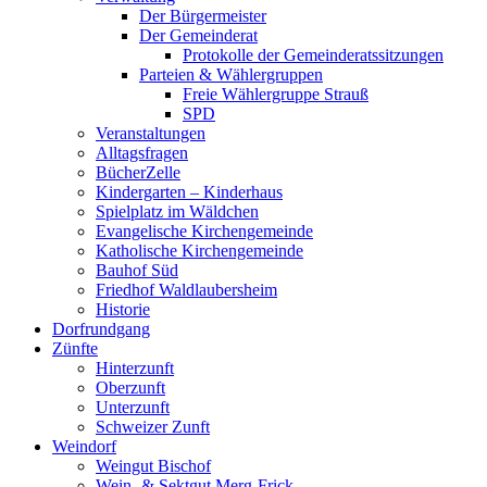
Der Bürgermeister
Der Gemeinderat
Protokolle der Gemeinderatssitzungen
Parteien & Wählergruppen
Freie Wählergruppe Strauß
SPD
Veranstaltungen
Alltagsfragen
BücherZelle
Kindergarten – Kinderhaus
Spielplatz im Wäldchen
Evangelische Kirchengemeinde
Katholische Kirchengemeinde
Bauhof Süd
Friedhof Waldlaubersheim
Historie
Dorfrundgang
Zünfte
Hinterzunft
Oberzunft
Unterzunft
Schweizer Zunft
Weindorf
Weingut Bischof
Wein- & Sektgut Merg-Frick