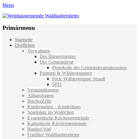
Menu
Weinbaugemeinde Waldlaubersheim
Einfach schön leben
Primärmenu
Weiter
Startseite
zum
Dorfleben
Inhalt
Verwaltung
Der Bürgermeister
Der Gemeinderat
Protokolle der Gemeinderatssitzungen
Parteien & Wählergruppen
Freie Wählergruppe Strauß
SPD
Veranstaltungen
Alltagsfragen
BücherZelle
Kindergarten – Kinderhaus
Spielplatz im Wäldchen
Evangelische Kirchengemeinde
Katholische Kirchengemeinde
Bauhof Süd
Friedhof Waldlaubersheim