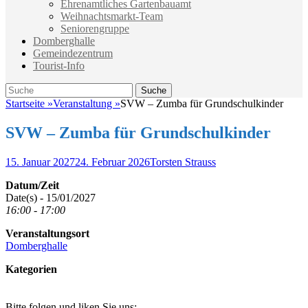
Ehrenamtliches Gartenbauamt
Weihnachtsmarkt-Team
Seniorengruppe
Domberghalle
Gemeindezentrum
Tourist-Info
Suche
Suche
nach:
Startseite
»
Veranstaltung
»
SVW – Zumba für Grundschulkinder
SVW – Zumba für Grundschulkinder
Veröffentlicht
Autor
15. Januar 2027
24. Februar 2026
Torsten Strauss
am
Datum/Zeit
Date(s) - 15/01/2027
16:00 - 17:00
Veranstaltungsort
Domberghalle
Kategorien
Bitte folgen und liken Sie uns: