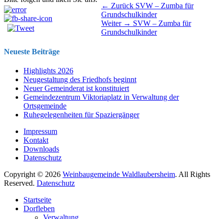
Beitragsnavigation
Vorhergehender
← Zurück
SVW – Zumba für
Beitrag:
Grundschulkinder
Nächster
Weiter →
SVW – Zumba für
Beitrag:
Grundschulkinder
Neueste Beiträge
Highlights 2026
Neugestaltung des Friedhofs beginnt
Neuer Gemeinderat ist konstituiert
Gemeindezentrum Viktoriaplatz in Verwaltung der
Ortsgemeinde
Ruhegelegenheiten für Spaziergänger
Impressum
Kontakt
Downloads
Datenschutz
Copyright © 2026
Weinbaugemeinde Waldlaubersheim
. All Rights
Reserved.
Datenschutz
Nach
Startseite
oben
Dorfleben
scrollen
Verwaltung