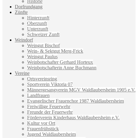
Historie
Dorfrundgang
Zünfte
Hinterzunft
Oberzunft
Unterzunft
Schweizer Zunft
Weindorf
Weingut Bischof
Wein- & Sektgut Merg-Frick
Weingut Paulus
Weinbotschafter Gerhard Horteux
Weinbotschafterin Anne Buchmann
Vereine
Ortsvereinsring
Sportverein Viktoria 07
Männergesangverein MGV Waldlaubersheim 1905 e.V.
Landfrauen
Evangelischer Frauenchor 1987 Waldlaubersheim
Freiwillige Feuerwehr
Freunde der Feuerwehr
Förderverein Kinderhaus Waldlaubersheim e.V.
Kultur vor Ort
Frauenfrühstück
Jugend Waldlaubersheim