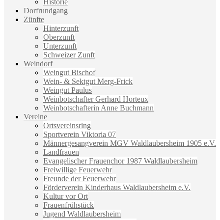
Historie
Dorfrundgang
Zünfte
Hinterzunft
Oberzunft
Unterzunft
Schweizer Zunft
Weindorf
Weingut Bischof
Wein- & Sektgut Merg-Frick
Weingut Paulus
Weinbotschafter Gerhard Horteux
Weinbotschafterin Anne Buchmann
Vereine
Ortsvereinsring
Sportverein Viktoria 07
Männergesangverein MGV Waldlaubersheim 1905 e.V.
Landfrauen
Evangelischer Frauenchor 1987 Waldlaubersheim
Freiwillige Feuerwehr
Freunde der Feuerwehr
Förderverein Kinderhaus Waldlaubersheim e.V.
Kultur vor Ort
Frauenfrühstück
Jugend Waldlaubersheim