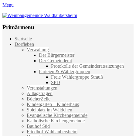
Menu
Weinbaugemeinde Waldlaubersheim
Einfach schön leben
Primärmenu
Weiter
Startseite
zum
Dorfleben
Inhalt
Verwaltung
Der Bürgermeister
Der Gemeinderat
Protokolle der Gemeinderatssitzungen
Parteien & Wählergruppen
Freie Wählergruppe Strauß
SPD
Veranstaltungen
Alltagsfragen
BücherZelle
Kindergarten – Kinderhaus
Spielplatz im Wäldchen
Evangelische Kirchengemeinde
Katholische Kirchengemeinde
Bauhof Süd
Friedhof Waldlaubersheim