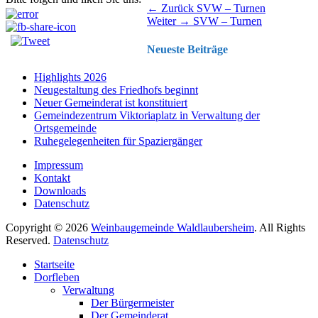
Beitragsnavigation
Vorhergehender
← Zurück
SVW – Turnen
Nächster
Beitrag:
Weiter →
SVW – Turnen
Beitrag:
Neueste Beiträge
Highlights 2026
Neugestaltung des Friedhofs beginnt
Neuer Gemeinderat ist konstituiert
Gemeindezentrum Viktoriaplatz in Verwaltung der
Ortsgemeinde
Ruhegelegenheiten für Spaziergänger
Impressum
Kontakt
Downloads
Datenschutz
Copyright © 2026
Weinbaugemeinde Waldlaubersheim
. All Rights
Reserved.
Datenschutz
Nach
Startseite
oben
Dorfleben
scrollen
Verwaltung
Der Bürgermeister
Der Gemeinderat