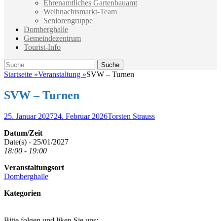
Ehrenamtliches Gartenbauamt
Weihnachtsmarkt-Team
Seniorengruppe
Domberghalle
Gemeindezentrum
Tourist-Info
Suche
Suche
nach:
Startseite
»
Veranstaltung
»
SVW – Turnen
SVW – Turnen
Veröffentlicht
Autor
25. Januar 2027
24. Februar 2026
Torsten Strauss
am
Datum/Zeit
Date(s) - 25/01/2027
18:00 - 19:00
Veranstaltungsort
Domberghalle
Kategorien
Bitte folgen und liken Sie uns: