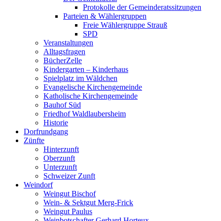
Protokolle der Gemeinderatssitzungen
Parteien & Wählergruppen
Freie Wählergruppe Strauß
SPD
Veranstaltungen
Alltagsfragen
BücherZelle
Kindergarten – Kinderhaus
Spielplatz im Wäldchen
Evangelische Kirchengemeinde
Katholische Kirchengemeinde
Bauhof Süd
Friedhof Waldlaubersheim
Historie
Dorfrundgang
Zünfte
Hinterzunft
Oberzunft
Unterzunft
Schweizer Zunft
Weindorf
Weingut Bischof
Wein- & Sektgut Merg-Frick
Weingut Paulus
Weinbotschafter Gerhard Horteux