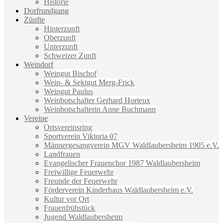
Historie
Dorfrundgang
Zünfte
Hinterzunft
Oberzunft
Unterzunft
Schweizer Zunft
Weindorf
Weingut Bischof
Wein- & Sektgut Merg-Frick
Weingut Paulus
Weinbotschafter Gerhard Horteux
Weinbotschafterin Anne Buchmann
Vereine
Ortsvereinsring
Sportverein Viktoria 07
Männergesangverein MGV Waldlaubersheim 1905 e.V.
Landfrauen
Evangelischer Frauenchor 1987 Waldlaubersheim
Freiwillige Feuerwehr
Freunde der Feuerwehr
Förderverein Kinderhaus Waldlaubersheim e.V.
Kultur vor Ort
Frauenfrühstück
Jugend Waldlaubersheim