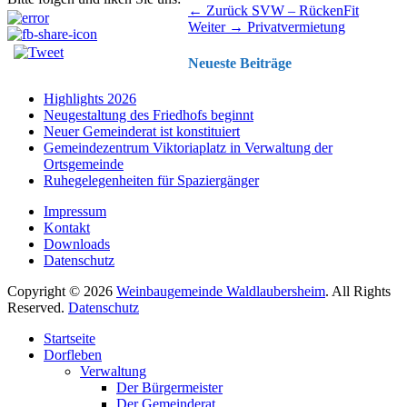
Beitragsnavigation
Vorhergehender
← Zurück
SVW – RückenFit
Nächster
Beitrag:
Weiter →
Privatvermietung
Beitrag:
Neueste Beiträge
Highlights 2026
Neugestaltung des Friedhofs beginnt
Neuer Gemeinderat ist konstituiert
Gemeindezentrum Viktoriaplatz in Verwaltung der
Ortsgemeinde
Ruhegelegenheiten für Spaziergänger
Impressum
Kontakt
Downloads
Datenschutz
Copyright © 2026
Weinbaugemeinde Waldlaubersheim
. All Rights
Reserved.
Datenschutz
Nach
Startseite
oben
Dorfleben
scrollen
Verwaltung
Der Bürgermeister
Der Gemeinderat