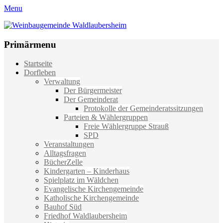
Menu
Weinbaugemeinde Waldlaubersheim
Einfach schön leben
Primärmenu
Weiter
Startseite
zum
Dorfleben
Inhalt
Verwaltung
Der Bürgermeister
Der Gemeinderat
Protokolle der Gemeinderatssitzungen
Parteien & Wählergruppen
Freie Wählergruppe Strauß
SPD
Veranstaltungen
Alltagsfragen
BücherZelle
Kindergarten – Kinderhaus
Spielplatz im Wäldchen
Evangelische Kirchengemeinde
Katholische Kirchengemeinde
Bauhof Süd
Friedhof Waldlaubersheim