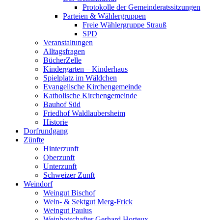
Protokolle der Gemeinderatssitzungen
Parteien & Wählergruppen
Freie Wählergruppe Strauß
SPD
Veranstaltungen
Alltagsfragen
BücherZelle
Kindergarten – Kinderhaus
Spielplatz im Wäldchen
Evangelische Kirchengemeinde
Katholische Kirchengemeinde
Bauhof Süd
Friedhof Waldlaubersheim
Historie
Dorfrundgang
Zünfte
Hinterzunft
Oberzunft
Unterzunft
Schweizer Zunft
Weindorf
Weingut Bischof
Wein- & Sektgut Merg-Frick
Weingut Paulus
Weinbotschafter Gerhard Horteux