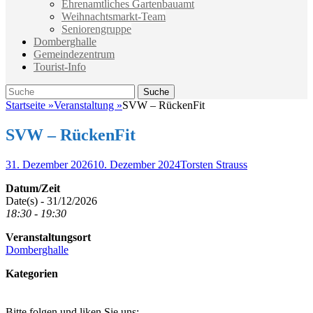
Ehrenamtliches Gartenbauamt
Weihnachtsmarkt-Team
Seniorengruppe
Domberghalle
Gemeindezentrum
Tourist-Info
Suche
Suche
nach:
Startseite
»
Veranstaltung
»
SVW – RückenFit
SVW – RückenFit
Veröffentlicht
Autor
31. Dezember 2026
10. Dezember 2024
Torsten Strauss
am
Datum/Zeit
Date(s) - 31/12/2026
18:30 - 19:30
Veranstaltungsort
Domberghalle
Kategorien
Bitte folgen und liken Sie uns: