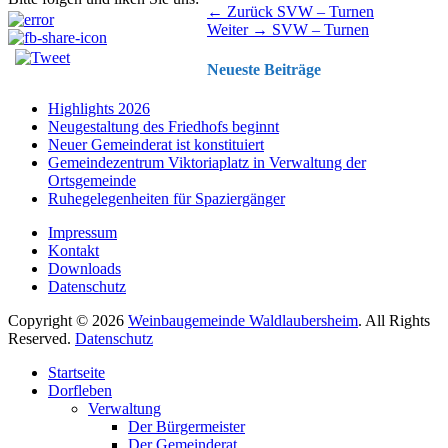
Beitragsnavigation
Vorhergehender
← Zurück
SVW – Turnen
Nächster
Beitrag:
Weiter →
SVW – Turnen
Beitrag:
Neueste Beiträge
Highlights 2026
Neugestaltung des Friedhofs beginnt
Neuer Gemeinderat ist konstituiert
Gemeindezentrum Viktoriaplatz in Verwaltung der
Ortsgemeinde
Ruhegelegenheiten für Spaziergänger
Impressum
Kontakt
Downloads
Datenschutz
Copyright © 2026
Weinbaugemeinde Waldlaubersheim
. All Rights
Reserved.
Datenschutz
Nach
Startseite
oben
Dorfleben
scrollen
Verwaltung
Der Bürgermeister
Der Gemeinderat