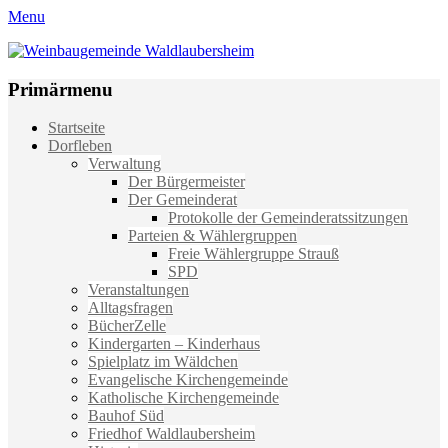
Menu
Weinbaugemeinde Waldlaubersheim
Einfach schön leben
Primärmenu
Weiter
Startseite
zum
Dorfleben
Inhalt
Verwaltung
Der Bürgermeister
Der Gemeinderat
Protokolle der Gemeinderatssitzungen
Parteien & Wählergruppen
Freie Wählergruppe Strauß
SPD
Veranstaltungen
Alltagsfragen
BücherZelle
Kindergarten – Kinderhaus
Spielplatz im Wäldchen
Evangelische Kirchengemeinde
Katholische Kirchengemeinde
Bauhof Süd
Friedhof Waldlaubersheim