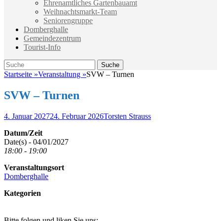
Ehrenamtliches Gartenbauamt
Weihnachtsmarkt-Team
Seniorengruppe
Domberghalle
Gemeindezentrum
Tourist-Info
Suche
Suche
nach:
Startseite
»
Veranstaltung
»
SVW – Turnen
SVW – Turnen
Veröffentlicht
Autor
4. Januar 2027
24. Februar 2026
Torsten Strauss
am
Datum/Zeit
Date(s) - 04/01/2027
18:00 - 19:00
Veranstaltungsort
Domberghalle
Kategorien
Bitte folgen und liken Sie uns: