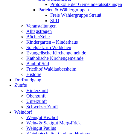
Protokolle der Gemeinderatssitzungen
Parteien & Wählergruppen
Freie Wählergruppe Strauß
SPD
Veranstaltungen
Alltagsfragen
BücherZelle
Kindergarten – Kinderhaus
Spielplatz im Wäldchen
Evangelische Kirchengemeinde
Katholische Kirchengemeinde
Bauhof Süd
Friedhof Waldlaubersheim
Historie
Dorfrundgang
Zünfte
Hinterzunft
Oberzunft
Unterzunft
Schweizer Zunft
Weindorf
Weingut Bischof
Wein- & Sektgut Merg-Frick
Weingut Paulus
Weinbotschafter Gerhard Horteux