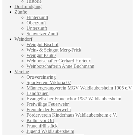
Historie
Dorfrundgang
Zünfte
Hinterzunft
Oberzunft
Unterzunft
Schweizer Zunft
Weindorf
Weingut Bischof
Wein- & Sektgut Merg-Frick
Weingut Paulus
Weinbotschafter Gerhard Horteux
Weinbotschafterin Anne Buchmann
Vereine
Ortsvereinsring
Sportverein Viktoria 07
Männergesangverein MGV Waldlaubersheim 1905 e.V.
Landfrauen
Evangelischer Frauenchor 1987 Waldlaubersheim
Freiwillige Feuerwehr
Freunde der Feuerwehr
Förderverein Kinderhaus Waldlaubersheim e.V.
Kultur vor Ort
Frauenfrühstück
Jugend Waldlaubersheim