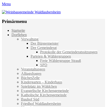
Menu
Weinbaugemeinde Waldlaubersheim
Einfach schön leben
Primärmenu
Weiter
Startseite
zum
Dorfleben
Inhalt
Verwaltung
Der Bürgermeister
Der Gemeinderat
Protokolle der Gemeinderatssitzungen
Parteien & Wählergruppen
Freie Wählergruppe Strauß
SPD
Veranstaltungen
Alltagsfragen
BücherZelle
Kindergarten – Kinderhaus
Spielplatz im Wäldchen
Evangelische Kirchengemeinde
Katholische Kirchengemeinde
Bauhof Süd
Friedhof Waldlaubersheim