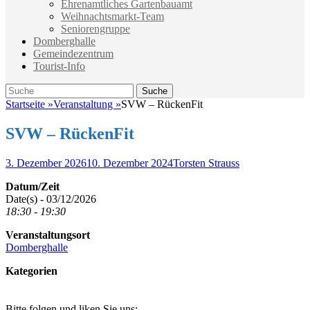
Ehrenamtliches Gartenbauamt
Weihnachtsmarkt-Team
Seniorengruppe
Domberghalle
Gemeindezentrum
Tourist-Info
Suche
Suche
nach:
Startseite
»
Veranstaltung
»
SVW – RückenFit
SVW – RückenFit
Veröffentlicht
Autor
3. Dezember 2026
10. Dezember 2024
Torsten Strauss
am
Datum/Zeit
Date(s) - 03/12/2026
18:30 - 19:30
Veranstaltungsort
Domberghalle
Kategorien
Bitte folgen und liken Sie uns: