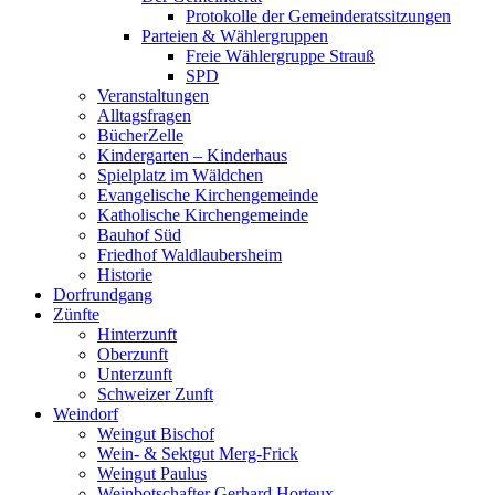
Protokolle der Gemeinderatssitzungen
Parteien & Wählergruppen
Freie Wählergruppe Strauß
SPD
Veranstaltungen
Alltagsfragen
BücherZelle
Kindergarten – Kinderhaus
Spielplatz im Wäldchen
Evangelische Kirchengemeinde
Katholische Kirchengemeinde
Bauhof Süd
Friedhof Waldlaubersheim
Historie
Dorfrundgang
Zünfte
Hinterzunft
Oberzunft
Unterzunft
Schweizer Zunft
Weindorf
Weingut Bischof
Wein- & Sektgut Merg-Frick
Weingut Paulus
Weinbotschafter Gerhard Horteux