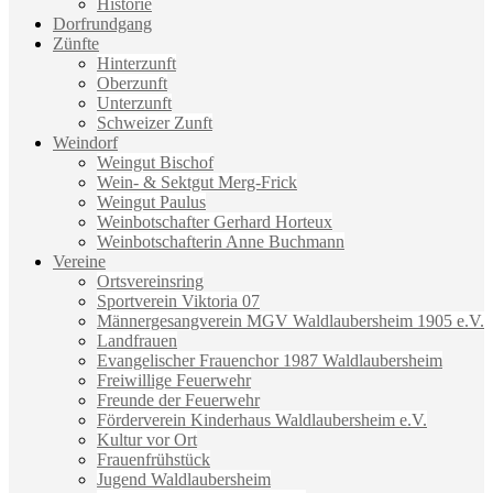
Historie
Dorfrundgang
Zünfte
Hinterzunft
Oberzunft
Unterzunft
Schweizer Zunft
Weindorf
Weingut Bischof
Wein- & Sektgut Merg-Frick
Weingut Paulus
Weinbotschafter Gerhard Horteux
Weinbotschafterin Anne Buchmann
Vereine
Ortsvereinsring
Sportverein Viktoria 07
Männergesangverein MGV Waldlaubersheim 1905 e.V.
Landfrauen
Evangelischer Frauenchor 1987 Waldlaubersheim
Freiwillige Feuerwehr
Freunde der Feuerwehr
Förderverein Kinderhaus Waldlaubersheim e.V.
Kultur vor Ort
Frauenfrühstück
Jugend Waldlaubersheim