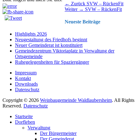
Beitragsnavigation
Vorhergehender
← Zurück
SVW – RückenFit
Nächster
Beitrag:
Weiter →
SVW – RückenFit
Beitrag:
Neueste Beiträge
Highlights 2026
Neugestaltung des Friedhofs beginnt
Neuer Gemeinderat ist konstituiert
Gemeindezentrum Viktoriaplatz in Verwaltung der
Ortsgemeinde
Ruhegelegenheiten für Spaziergänger
Impressum
Kontakt
Downloads
Datenschutz
Copyright © 2026
Weinbaugemeinde Waldlaubersheim
. All Rights
Reserved.
Datenschutz
Nach
Startseite
oben
Dorfleben
scrollen
Verwaltung
Der Bürgermeister
Der Gemeinderat