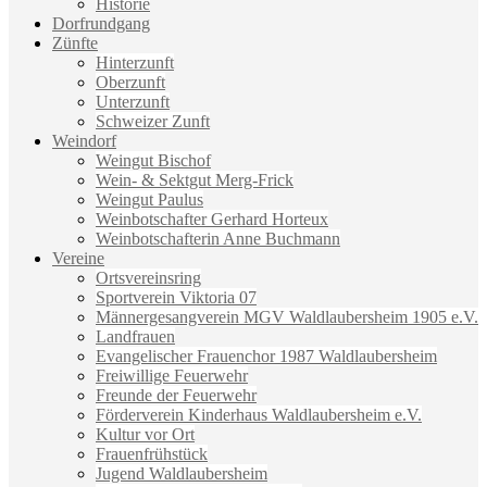
Historie
Dorfrundgang
Zünfte
Hinterzunft
Oberzunft
Unterzunft
Schweizer Zunft
Weindorf
Weingut Bischof
Wein- & Sektgut Merg-Frick
Weingut Paulus
Weinbotschafter Gerhard Horteux
Weinbotschafterin Anne Buchmann
Vereine
Ortsvereinsring
Sportverein Viktoria 07
Männergesangverein MGV Waldlaubersheim 1905 e.V.
Landfrauen
Evangelischer Frauenchor 1987 Waldlaubersheim
Freiwillige Feuerwehr
Freunde der Feuerwehr
Förderverein Kinderhaus Waldlaubersheim e.V.
Kultur vor Ort
Frauenfrühstück
Jugend Waldlaubersheim