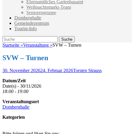
Ehrenamtliches Gartenbauamt
Weihnachtsmarkt-Team
Seniorengruppe
Domberghalle
Gemeindezentrum
Tourist-Info
Suche
Suche
nach:
Startseite
»
Veranstaltung
»
SVW – Turnen
SVW – Turnen
Veröffentlicht
Autor
30. November 2026
24. Februar 2026
Torsten Strauss
am
Datum/Zeit
Date(s) - 30/11/2026
18:00 - 19:00
Veranstaltungsort
Domberghalle
Kategorien
Bitte folgen und liken Sie uns: