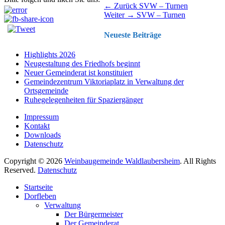
Beitragsnavigation
Vorhergehender
← Zurück
SVW – Turnen
Nächster
Beitrag:
Weiter →
SVW – Turnen
Beitrag:
Neueste Beiträge
Highlights 2026
Neugestaltung des Friedhofs beginnt
Neuer Gemeinderat ist konstituiert
Gemeindezentrum Viktoriaplatz in Verwaltung der
Ortsgemeinde
Ruhegelegenheiten für Spaziergänger
Impressum
Kontakt
Downloads
Datenschutz
Copyright © 2026
Weinbaugemeinde Waldlaubersheim
. All Rights
Reserved.
Datenschutz
Nach
Startseite
oben
Dorfleben
scrollen
Verwaltung
Der Bürgermeister
Der Gemeinderat