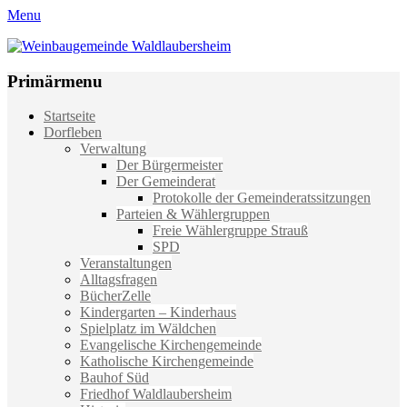
Menu
Weinbaugemeinde Waldlaubersheim
Einfach schön leben
Primärmenu
Weiter
Startseite
zum
Dorfleben
Inhalt
Verwaltung
Der Bürgermeister
Der Gemeinderat
Protokolle der Gemeinderatssitzungen
Parteien & Wählergruppen
Freie Wählergruppe Strauß
SPD
Veranstaltungen
Alltagsfragen
BücherZelle
Kindergarten – Kinderhaus
Spielplatz im Wäldchen
Evangelische Kirchengemeinde
Katholische Kirchengemeinde
Bauhof Süd
Friedhof Waldlaubersheim