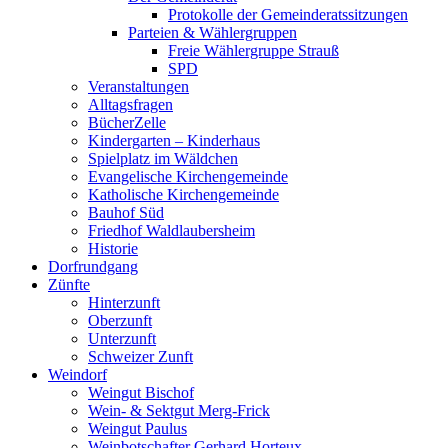
Protokolle der Gemeinderatssitzungen
Parteien & Wählergruppen
Freie Wählergruppe Strauß
SPD
Veranstaltungen
Alltagsfragen
BücherZelle
Kindergarten – Kinderhaus
Spielplatz im Wäldchen
Evangelische Kirchengemeinde
Katholische Kirchengemeinde
Bauhof Süd
Friedhof Waldlaubersheim
Historie
Dorfrundgang
Zünfte
Hinterzunft
Oberzunft
Unterzunft
Schweizer Zunft
Weindorf
Weingut Bischof
Wein- & Sektgut Merg-Frick
Weingut Paulus
Weinbotschafter Gerhard Horteux