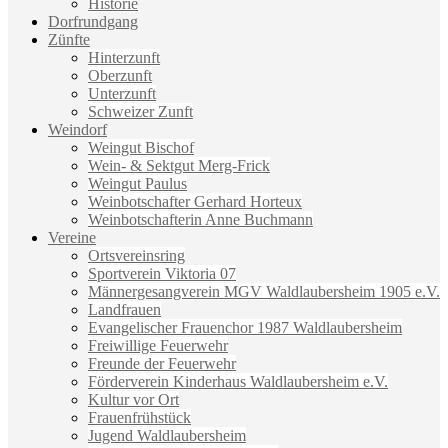
Historie
Dorfrundgang
Zünfte
Hinterzunft
Oberzunft
Unterzunft
Schweizer Zunft
Weindorf
Weingut Bischof
Wein- & Sektgut Merg-Frick
Weingut Paulus
Weinbotschafter Gerhard Horteux
Weinbotschafterin Anne Buchmann
Vereine
Ortsvereinsring
Sportverein Viktoria 07
Männergesangverein MGV Waldlaubersheim 1905 e.V.
Landfrauen
Evangelischer Frauenchor 1987 Waldlaubersheim
Freiwillige Feuerwehr
Freunde der Feuerwehr
Förderverein Kinderhaus Waldlaubersheim e.V.
Kultur vor Ort
Frauenfrühstück
Jugend Waldlaubersheim