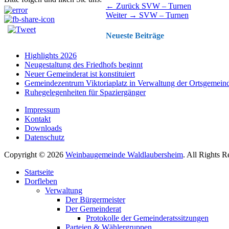
Beitragsnavigation
Vorhergehender
← Zurück
SVW – Turnen
Nächster
Beitrag:
Weiter →
SVW – Turnen
Beitrag:
Neueste Beiträge
Highlights 2026
Neugestaltung des Friedhofs beginnt
Neuer Gemeinderat ist konstituiert
Gemeindezentrum Viktoriaplatz in Verwaltung der Ortsgemein
Ruhegelegenheiten für Spaziergänger
Impressum
Kontakt
Downloads
Datenschutz
Copyright © 2026
Weinbaugemeinde Waldlaubersheim
. All Rights 
Nach
Startseite
oben
Dorfleben
scrollen
Verwaltung
Der Bürgermeister
Der Gemeinderat
Protokolle der Gemeinderatssitzungen
Parteien & Wählergruppen