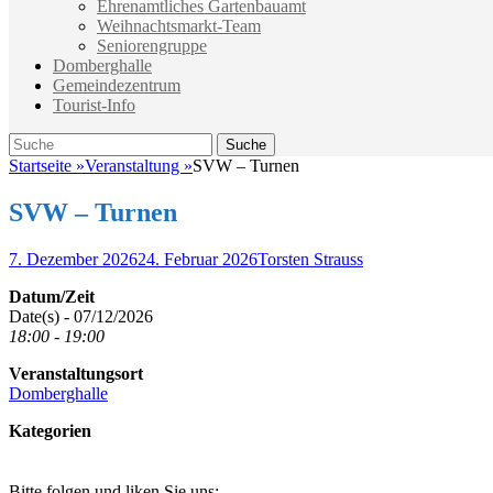
Ehrenamtliches Gartenbauamt
Weihnachtsmarkt-Team
Seniorengruppe
Domberghalle
Gemeindezentrum
Tourist-Info
Suche
Suche
nach:
Startseite
»
Veranstaltung
»
SVW – Turnen
SVW – Turnen
Veröffentlicht
Autor
7. Dezember 2026
24. Februar 2026
Torsten Strauss
am
Datum/Zeit
Date(s) - 07/12/2026
18:00 - 19:00
Veranstaltungsort
Domberghalle
Kategorien
Bitte folgen und liken Sie uns: