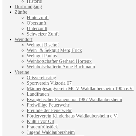
Historie
Dorfrundgang
Zünfte
Hinterzunft
Oberzunft
Unterzunft
Schweizer Zunft
Weindorf
Weingut Bischof
Wein- & Sektgut Merg-Frick
Weingut Paulus
Weinbotschafter Gerhard Horteux
Weinbotschafterin Anne Buchmann
Vereine
Ortsvereinsring
Sportverein Viktoria 07
Männergesangverein MGV Waldlaubersheim 1905 e.V.
Landfrauen
Evangelischer Frauenchor 1987 Waldlaubersheim
Freiwillige Feuerwehr
Freunde der Feuerwehr
Förderverein Kinderhaus Waldlaubersheim e.V.
Kultur vor Ort
Frauenfrühstück
Jugend Waldlaubersheim