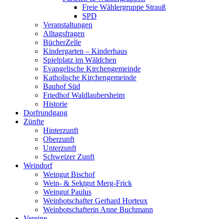
Freie Wählergruppe Strauß
SPD
Veranstaltungen
Alltagsfragen
BücherZelle
Kindergarten – Kinderhaus
Spielplatz im Wäldchen
Evangelische Kirchengemeinde
Katholische Kirchengemeinde
Bauhof Süd
Friedhof Waldlaubersheim
Historie
Dorfrundgang
Zünfte
Hinterzunft
Oberzunft
Unterzunft
Schweizer Zunft
Weindorf
Weingut Bischof
Wein- & Sektgut Merg-Frick
Weingut Paulus
Weinbotschafter Gerhard Horteux
Weinbotschafterin Anne Buchmann
Vereine