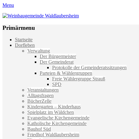
Menu
Weinbaugemeinde Waldlaubersheim
Einfach schön leben
Primärmenu
Weiter
Startseite
zum
Dorfleben
Inhalt
Verwaltung
Der Bürgermeister
Der Gemeinderat
Protokolle der Gemeinderatssitzungen
Parteien & Wählergruppen
Freie Wählergruppe Strauß
SPD
Veranstaltungen
Alltagsfragen
BücherZelle
Kindergarten – Kinderhaus
Spielplatz im Wäldchen
Evangelische Kirchengemeinde
Katholische Kirchengemeinde
Bauhof Süd
Friedhof Waldlaubersheim