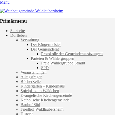
Menu
Weinbaugemeinde Waldlaubersheim
Einfach schön leben
Primärmenu
Weiter
Startseite
zum
Dorfleben
Inhalt
Verwaltung
Der Bürgermeister
Der Gemeinderat
Protokolle der Gemeinderatssitzungen
Parteien & Wählergruppen
Freie Wählergruppe Strauß
SPD
Veranstaltungen
Alltagsfragen
BücherZelle
Kindergarten – Kinderhaus
Spielplatz im Wäldchen
Evangelische Kirchengemeinde
Katholische Kirchengemeinde
Bauhof Süd
Friedhof Waldlaubersheim
Historie