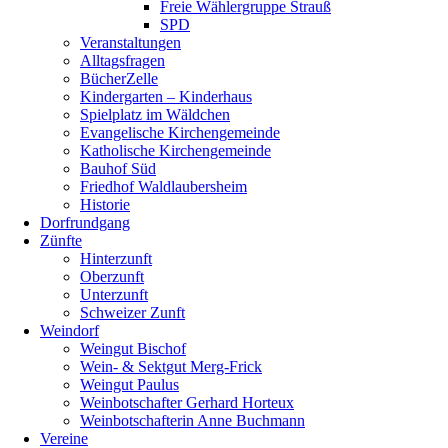
Freie Wählergruppe Strauß
SPD
Veranstaltungen
Alltagsfragen
BücherZelle
Kindergarten – Kinderhaus
Spielplatz im Wäldchen
Evangelische Kirchengemeinde
Katholische Kirchengemeinde
Bauhof Süd
Friedhof Waldlaubersheim
Historie
Dorfrundgang
Zünfte
Hinterzunft
Oberzunft
Unterzunft
Schweizer Zunft
Weindorf
Weingut Bischof
Wein- & Sektgut Merg-Frick
Weingut Paulus
Weinbotschafter Gerhard Horteux
Weinbotschafterin Anne Buchmann
Vereine