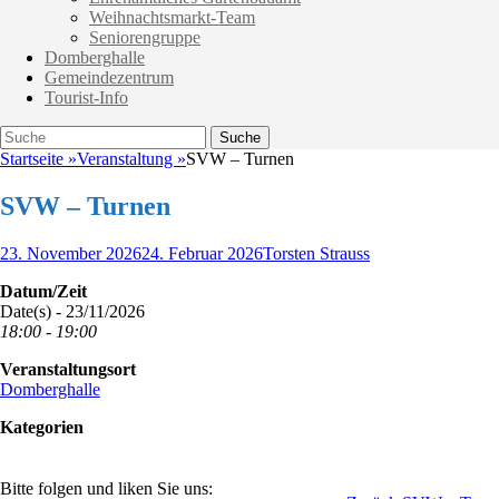
Weihnachtsmarkt-Team
Seniorengruppe
Domberghalle
Gemeindezentrum
Tourist-Info
Suche
Suche
nach:
Startseite
»
Veranstaltung
»
SVW – Turnen
SVW – Turnen
Veröffentlicht
Autor
23. November 2026
24. Februar 2026
Torsten Strauss
am
Datum/Zeit
Date(s) - 23/11/2026
18:00 - 19:00
Veranstaltungsort
Domberghalle
Kategorien
Bitte folgen und liken Sie uns: