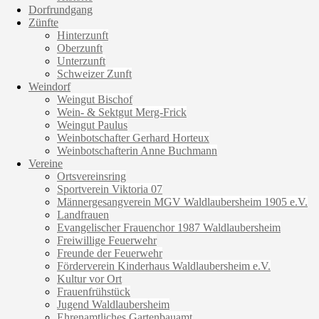
Dorfrundgang
Zünfte
Hinterzunft
Oberzunft
Unterzunft
Schweizer Zunft
Weindorf
Weingut Bischof
Wein- & Sektgut Merg-Frick
Weingut Paulus
Weinbotschafter Gerhard Horteux
Weinbotschafterin Anne Buchmann
Vereine
Ortsvereinsring
Sportverein Viktoria 07
Männergesangverein MGV Waldlaubersheim 1905 e.V.
Landfrauen
Evangelischer Frauenchor 1987 Waldlaubersheim
Freiwillige Feuerwehr
Freunde der Feuerwehr
Förderverein Kinderhaus Waldlaubersheim e.V.
Kultur vor Ort
Frauenfrühstück
Jugend Waldlaubersheim
Ehrenamtliches Gartenbauamt