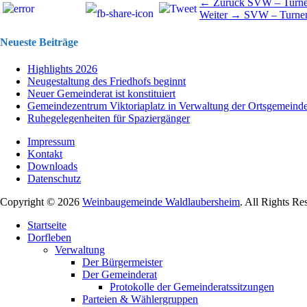
Beitragsnavigation
Vorhergehend
← Zurück
SVW – Turn
Nächster
Beitrag:
Weiter →
SVW – Turne
Beitrag:
Neueste Beiträge
Highlights 2026
Neugestaltung des Friedhofs beginnt
Neuer Gemeinderat ist konstituiert
Gemeindezentrum Viktoriaplatz in Verwaltung der Ortsgemeind
Ruhegelegenheiten für Spaziergänger
Impressum
Kontakt
Downloads
Datenschutz
Copyright © 2026
Weinbaugemeinde Waldlaubersheim
. All Rights Re
Nach
Startseite
oben
Dorfleben
scrollen
Verwaltung
Der Bürgermeister
Der Gemeinderat
Protokolle der Gemeinderatssitzungen
Parteien & Wählergruppen