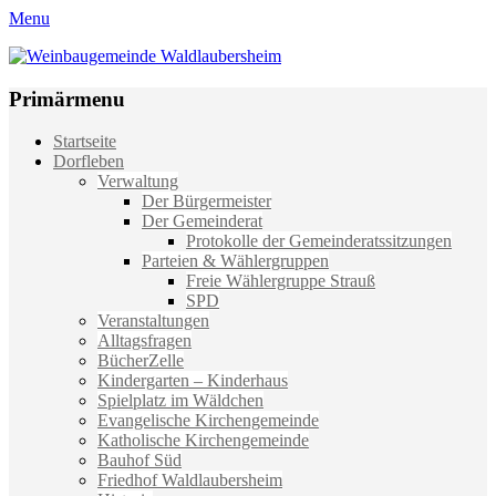
Menu
Weinbaugemeinde Waldlaubersheim
Einfach schön leben
Primärmenu
Weiter
Startseite
zum
Dorfleben
Inhalt
Verwaltung
Der Bürgermeister
Der Gemeinderat
Protokolle der Gemeinderatssitzungen
Parteien & Wählergruppen
Freie Wählergruppe Strauß
SPD
Veranstaltungen
Alltagsfragen
BücherZelle
Kindergarten – Kinderhaus
Spielplatz im Wäldchen
Evangelische Kirchengemeinde
Katholische Kirchengemeinde
Bauhof Süd
Friedhof Waldlaubersheim