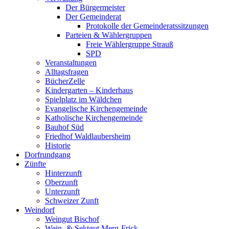
Der Bürgermeister
Der Gemeinderat
Protokolle der Gemeinderatssitzungen
Parteien & Wählergruppen
Freie Wählergruppe Strauß
SPD
Veranstaltungen
Alltagsfragen
BücherZelle
Kindergarten – Kinderhaus
Spielplatz im Wäldchen
Evangelische Kirchengemeinde
Katholische Kirchengemeinde
Bauhof Süd
Friedhof Waldlaubersheim
Historie
Dorfrundgang
Zünfte
Hinterzunft
Oberzunft
Unterzunft
Schweizer Zunft
Weindorf
Weingut Bischof
Wein- & Sektgut Merg-Frick