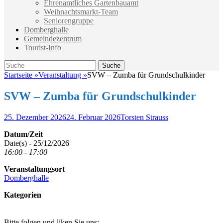
Ehrenamtliches Gartenbauamt
Weihnachtsmarkt-Team
Seniorengruppe
Domberghalle
Gemeindezentrum
Tourist-Info
Suche
Suche
nach:
Startseite
»
Veranstaltung
»
SVW – Zumba für Grundschulkinder
SVW – Zumba für Grundschulkinder
Veröffentlicht
Autor
25. Dezember 2026
24. Februar 2026
Torsten Strauss
am
Datum/Zeit
Date(s) - 25/12/2026
16:00 - 17:00
Veranstaltungsort
Domberghalle
Kategorien
Bitte folgen und liken Sie uns: