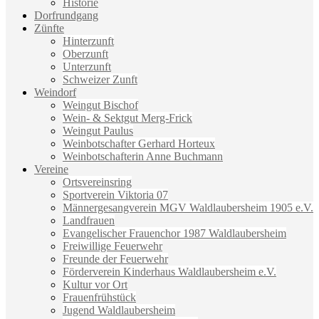
Historie
Dorfrundgang
Zünfte
Hinterzunft
Oberzunft
Unterzunft
Schweizer Zunft
Weindorf
Weingut Bischof
Wein- & Sektgut Merg-Frick
Weingut Paulus
Weinbotschafter Gerhard Horteux
Weinbotschafterin Anne Buchmann
Vereine
Ortsvereinsring
Sportverein Viktoria 07
Männergesangverein MGV Waldlaubersheim 1905 e.V.
Landfrauen
Evangelischer Frauenchor 1987 Waldlaubersheim
Freiwillige Feuerwehr
Freunde der Feuerwehr
Förderverein Kinderhaus Waldlaubersheim e.V.
Kultur vor Ort
Frauenfrühstück
Jugend Waldlaubersheim