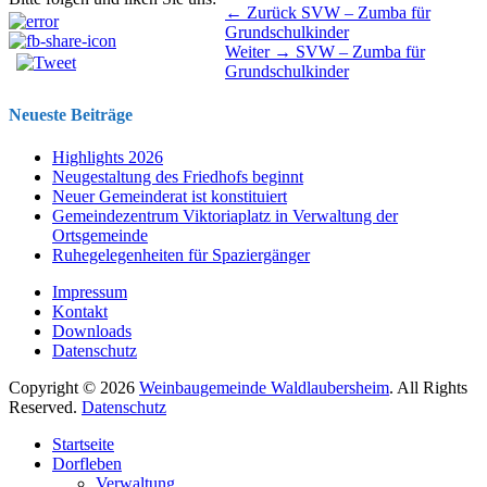
Beitragsnavigation
Vorhergehender
← Zurück
SVW – Zumba für
Beitrag:
Grundschulkinder
Nächster
Weiter →
SVW – Zumba für
Beitrag:
Grundschulkinder
Neueste Beiträge
Highlights 2026
Neugestaltung des Friedhofs beginnt
Neuer Gemeinderat ist konstituiert
Gemeindezentrum Viktoriaplatz in Verwaltung der
Ortsgemeinde
Ruhegelegenheiten für Spaziergänger
Impressum
Kontakt
Downloads
Datenschutz
Copyright © 2026
Weinbaugemeinde Waldlaubersheim
. All Rights
Reserved.
Datenschutz
Nach
Startseite
oben
Dorfleben
scrollen
Verwaltung