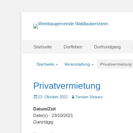
Einfach schön leben
Weinbaugemeinde
Primärmenu
Weiter
Startseite
Dorfleben
Dorfrundgang
zum
Inhalt
Startseite
»
Veranstaltung
»
Privatvermietung
Privatvermietung
Veröffentlicht
Autor
23. Oktober 2021
Torsten Strauss
am
Datum/Zeit
Date(s) - 23/10/2021
Ganztägig