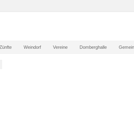
 Waldlaubersheim
Zünfte
Weindorf
Vereine
Domberghalle
Gemein