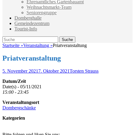
Ehrenamtliches Gartenbauamt
Weihnachtsmarkt-Team
Seniorengruppe
Domberghalle
Gemeindezentrum
Tourist-Info
Suche
Suche
nach:
Startseite
»
Veranstaltung
»
Priatveranstaltung
Priatveranstaltung
Veröffentlicht
Autor
5. November 2021
7. Oktober 2021
Torsten Strauss
am
Datum/Zeit
Date(s) - 05/11/2021
15:00 - 23:45
Veranstaltungsort
Dombergschänke
Kategorien
Bitte folgen und liken Sie uns: