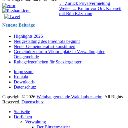
Beitragsnavigation
Vorhergehender
← Zurück
Privatvermietung
Nächster
Beitrag:
Weiter →
Kultur vor Ort: Kabarett
Beitrag:
mit Büb Käzmann
Neueste Beiträge
Highlights 2026
Neugestaltung des Friedhofs beginnt
Neuer Gemeinderat ist konstituiert
Gemeindezentrum Viktoriaplatz in Verwaltung der
Ortsgemeinde
Ruhegelegenheiten für Spaziergänger
Impressum
Kontakt
Downloads
Datenschutz
Copyright © 2026
Weinbaugemeinde Waldlaubersheim
. All Rights
Reserved.
Datenschutz
Nach
Startseite
oben
Dorfleben
scrollen
Verwaltung
Der Bürgermeister