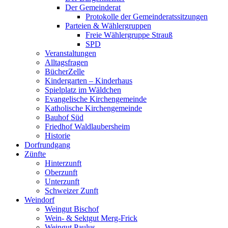
Der Gemeinderat
Protokolle der Gemeinderatssitzungen
Parteien & Wählergruppen
Freie Wählergruppe Strauß
SPD
Veranstaltungen
Alltagsfragen
BücherZelle
Kindergarten – Kinderhaus
Spielplatz im Wäldchen
Evangelische Kirchengemeinde
Katholische Kirchengemeinde
Bauhof Süd
Friedhof Waldlaubersheim
Historie
Dorfrundgang
Zünfte
Hinterzunft
Oberzunft
Unterzunft
Schweizer Zunft
Weindorf
Weingut Bischof
Wein- & Sektgut Merg-Frick
Weingut Paulus