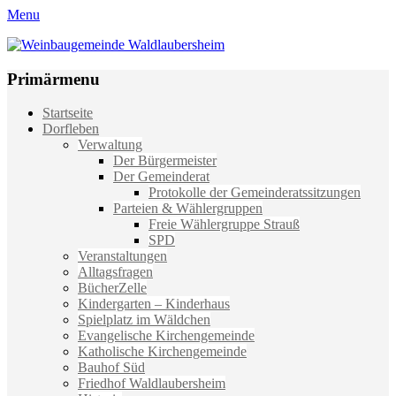
Menu
Weinbaugemeinde Waldlaubersheim
Einfach schön leben
Primärmenu
Weiter
Startseite
zum
Dorfleben
Inhalt
Verwaltung
Der Bürgermeister
Der Gemeinderat
Protokolle der Gemeinderatssitzungen
Parteien & Wählergruppen
Freie Wählergruppe Strauß
SPD
Veranstaltungen
Alltagsfragen
BücherZelle
Kindergarten – Kinderhaus
Spielplatz im Wäldchen
Evangelische Kirchengemeinde
Katholische Kirchengemeinde
Bauhof Süd
Friedhof Waldlaubersheim