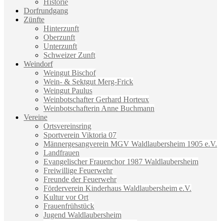
Historie
Dorfrundgang
Zünfte
Hinterzunft
Oberzunft
Unterzunft
Schweizer Zunft
Weindorf
Weingut Bischof
Wein- & Sektgut Merg-Frick
Weingut Paulus
Weinbotschafter Gerhard Horteux
Weinbotschafterin Anne Buchmann
Vereine
Ortsvereinsring
Sportverein Viktoria 07
Männergesangverein MGV Waldlaubersheim 1905 e.V.
Landfrauen
Evangelischer Frauenchor 1987 Waldlaubersheim
Freiwillige Feuerwehr
Freunde der Feuerwehr
Förderverein Kinderhaus Waldlaubersheim e.V.
Kultur vor Ort
Frauenfrühstück
Jugend Waldlaubersheim