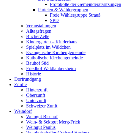
Protokolle der Gemeinderatssitzungen
Parteien & Wählergruppen
Freie Wählergruppe Strauß
SPD
Veranstaltungen
Alltagsfragen
BücherZelle
Kindergarten – Kinderhaus
Spielplatz im Wäldchen
Evangelische Kirchengemeinde
Katholische Kirchengemeinde
Bauhof Süd
Friedhof Waldlaubersheim
Historie
Dorfrundgang
Zünfte
Hinterzunft
Oberzunft
Unterzunft
Schweizer Zunft
Weindorf
Weingut Bischof
Wein- & Sektgut Merg-Frick
Weingut Paulus
Weinbotschafter Gerhard Horteux