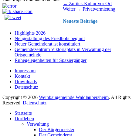
Beitragsnavigation
Vorhergehender
← Zurück
Kultur vor Ort
Nächster
Beitrag:
Weiter →
Privatvermietung
Beitrag:
Neueste Beiträge
Highlights 2026
Neugestaltung des Friedhofs beginnt
Neuer Gemeinderat ist konstituiert
Gemeindezentrum Viktoriaplatz in Verwaltung der
Ortsgemeinde
Ruhegelegenheiten für Spaziergänger
Impressum
Kontakt
Downloads
Datenschutz
Copyright © 2026
Weinbaugemeinde Waldlaubersheim
. All Rights
Reserved.
Datenschutz
Nach
Startseite
oben
Dorfleben
scrollen
Verwaltung
Der Bürgermeister
Der Gemeinderat