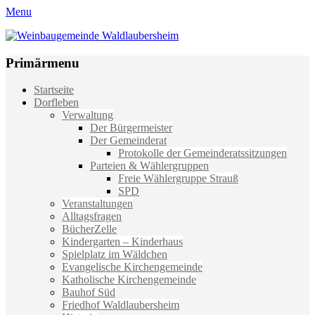
Menu
Weinbaugemeinde Waldlaubersheim
Einfach schön leben
Primärmenu
Weiter
Startseite
zum
Dorfleben
Inhalt
Verwaltung
Der Bürgermeister
Der Gemeinderat
Protokolle der Gemeinderatssitzungen
Parteien & Wählergruppen
Freie Wählergruppe Strauß
SPD
Veranstaltungen
Alltagsfragen
BücherZelle
Kindergarten – Kinderhaus
Spielplatz im Wäldchen
Evangelische Kirchengemeinde
Katholische Kirchengemeinde
Bauhof Süd
Friedhof Waldlaubersheim