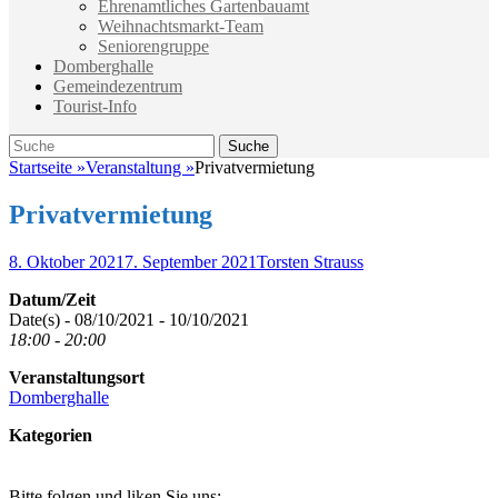
Ehrenamtliches Gartenbauamt
Weihnachtsmarkt-Team
Seniorengruppe
Domberghalle
Gemeindezentrum
Tourist-Info
Suche
Suche
nach:
Startseite
»
Veranstaltung
»
Privatvermietung
Privatvermietung
Veröffentlicht
Autor
8. Oktober 2021
7. September 2021
Torsten Strauss
am
Datum/Zeit
Date(s) - 08/10/2021 - 10/10/2021
18:00 - 20:00
Veranstaltungsort
Domberghalle
Kategorien
Bitte folgen und liken Sie uns: