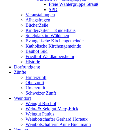
Freie Wählergruppe Strauß
SPD
Veranstaltungen
Alltagsfragen
BücherZelle
Kindergarten – Kinderhaus
Spielplatz im Wäldchen
Evangelische Kirchengemeinde
Katholische Kirchengemeinde
Bauhof Süd
Friedhof Waldlaubersheim
Historie
Dorfrundgang
Zünfte
Hinterzunft
Oberzunft
Unterzunft
Schweizer Zunft
Weindorf
Weingut Bischof
Wein- & Sektgut Merg-Frick
Weingut Paulus
Weinbotschafter Gerhard Horteux
Weinbotschafterin Anne Buchmann
Vereine