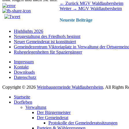
Beitragsnavigation
Vorhergehender
← Zurück
MGV Waldlaubersheim
Nächster
Beitrag:
Weiter →
MGV Waldlaubersheim
Beitrag:
Neueste Beiträge
Highlights 2026
Neugestaltung des Friedhofs beginnt
Neuer Gemeinderat ist konstituiert
Gemeindezentrum Viktoriaplatz in Verwaltung der Ortsgemein
Ruhegelegenheiten für Spaziergänger
Impressum
Kontakt
Downloads
Datenschutz
Copyright © 2026
Weinbaugemeinde Waldlaubersheim
. All Rights 
Nach
Startseite
oben
Dorfleben
scrollen
Verwaltung
Der Bürgermeister
Der Gemeinderat
Protokolle der Gemeinderatssitzungen
Parteien & Wählergruppen