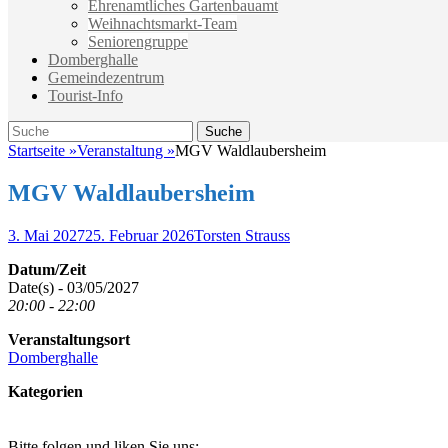
Ehrenamtliches Gartenbauamt
Weihnachtsmarkt-Team
Seniorengruppe
Domberghalle
Gemeindezentrum
Tourist-Info
Suche
Suche
nach:
Startseite
»
Veranstaltung
»
MGV Waldlaubersheim
MGV Waldlaubersheim
Veröffentlicht
Autor
3. Mai 2027
25. Februar 2026
Torsten Strauss
am
Datum/Zeit
Date(s) - 03/05/2027
20:00 - 22:00
Veranstaltungsort
Domberghalle
Kategorien
Bitte folgen und liken Sie uns: