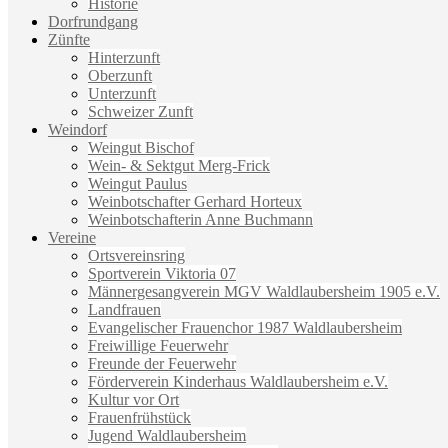
Historie
Dorfrundgang
Zünfte
Hinterzunft
Oberzunft
Unterzunft
Schweizer Zunft
Weindorf
Weingut Bischof
Wein- & Sektgut Merg-Frick
Weingut Paulus
Weinbotschafter Gerhard Horteux
Weinbotschafterin Anne Buchmann
Vereine
Ortsvereinsring
Sportverein Viktoria 07
Männergesangverein MGV Waldlaubersheim 1905 e.V.
Landfrauen
Evangelischer Frauenchor 1987 Waldlaubersheim
Freiwillige Feuerwehr
Freunde der Feuerwehr
Förderverein Kinderhaus Waldlaubersheim e.V.
Kultur vor Ort
Frauenfrühstück
Jugend Waldlaubersheim