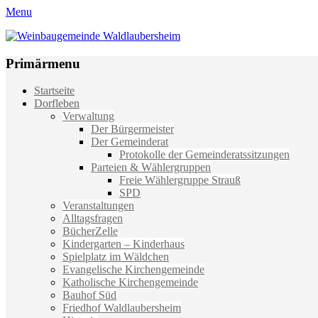
Menu
Weinbaugemeinde Waldlaubersheim
Einfach schön leben
Primärmenu
Weiter
Startseite
zum
Dorfleben
Inhalt
Verwaltung
Der Bürgermeister
Der Gemeinderat
Protokolle der Gemeinderatssitzungen
Parteien & Wählergruppen
Freie Wählergruppe Strauß
SPD
Veranstaltungen
Alltagsfragen
BücherZelle
Kindergarten – Kinderhaus
Spielplatz im Wäldchen
Evangelische Kirchengemeinde
Katholische Kirchengemeinde
Bauhof Süd
Friedhof Waldlaubersheim