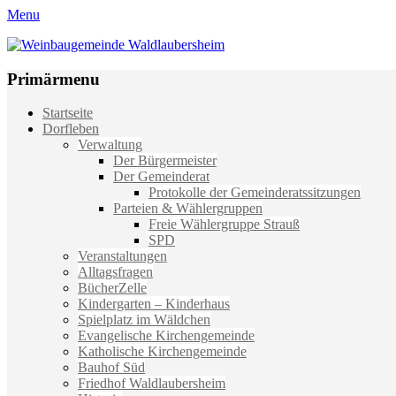
Menu
Weinbaugemeinde Waldlaubersheim
Einfach schön leben
Primärmenu
Weiter
Startseite
zum
Dorfleben
Inhalt
Verwaltung
Der Bürgermeister
Der Gemeinderat
Protokolle der Gemeinderatssitzungen
Parteien & Wählergruppen
Freie Wählergruppe Strauß
SPD
Veranstaltungen
Alltagsfragen
BücherZelle
Kindergarten – Kinderhaus
Spielplatz im Wäldchen
Evangelische Kirchengemeinde
Katholische Kirchengemeinde
Bauhof Süd
Friedhof Waldlaubersheim