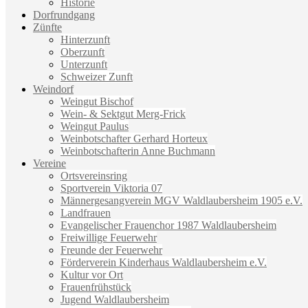
Historie
Dorfrundgang
Zünfte
Hinterzunft
Oberzunft
Unterzunft
Schweizer Zunft
Weindorf
Weingut Bischof
Wein- & Sektgut Merg-Frick
Weingut Paulus
Weinbotschafter Gerhard Horteux
Weinbotschafterin Anne Buchmann
Vereine
Ortsvereinsring
Sportverein Viktoria 07
Männergesangverein MGV Waldlaubersheim 1905 e.V.
Landfrauen
Evangelischer Frauenchor 1987 Waldlaubersheim
Freiwillige Feuerwehr
Freunde der Feuerwehr
Förderverein Kinderhaus Waldlaubersheim e.V.
Kultur vor Ort
Frauenfrühstück
Jugend Waldlaubersheim