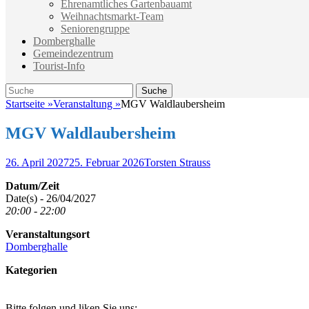
Ehrenamtliches Gartenbauamt
Weihnachtsmarkt-Team
Seniorengruppe
Domberghalle
Gemeindezentrum
Tourist-Info
Suche
Suche
nach:
Startseite
»
Veranstaltung
»
MGV Waldlaubersheim
MGV Waldlaubersheim
Veröffentlicht
Autor
26. April 2027
25. Februar 2026
Torsten Strauss
am
Datum/Zeit
Date(s) - 26/04/2027
20:00 - 22:00
Veranstaltungsort
Domberghalle
Kategorien
Bitte folgen und liken Sie uns: