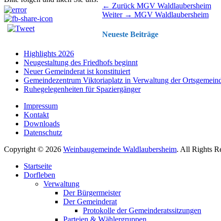
Beitragsnavigation
Vorhergehender
← Zurück
MGV Waldlaubersheim
Nächster
Beitrag:
Weiter →
MGV Waldlaubersheim
Beitrag:
Neueste Beiträge
Highlights 2026
Neugestaltung des Friedhofs beginnt
Neuer Gemeinderat ist konstituiert
Gemeindezentrum Viktoriaplatz in Verwaltung der Ortsgemein
Ruhegelegenheiten für Spaziergänger
Impressum
Kontakt
Downloads
Datenschutz
Copyright © 2026
Weinbaugemeinde Waldlaubersheim
. All Rights 
Nach
Startseite
oben
Dorfleben
scrollen
Verwaltung
Der Bürgermeister
Der Gemeinderat
Protokolle der Gemeinderatssitzungen
Parteien & Wählergruppen