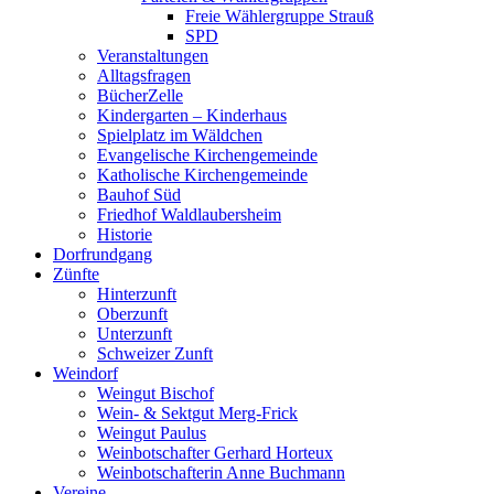
Freie Wählergruppe Strauß
SPD
Veranstaltungen
Alltagsfragen
BücherZelle
Kindergarten – Kinderhaus
Spielplatz im Wäldchen
Evangelische Kirchengemeinde
Katholische Kirchengemeinde
Bauhof Süd
Friedhof Waldlaubersheim
Historie
Dorfrundgang
Zünfte
Hinterzunft
Oberzunft
Unterzunft
Schweizer Zunft
Weindorf
Weingut Bischof
Wein- & Sektgut Merg-Frick
Weingut Paulus
Weinbotschafter Gerhard Horteux
Weinbotschafterin Anne Buchmann
Vereine