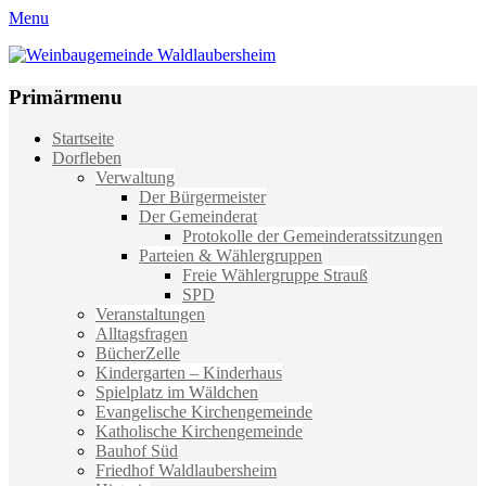
Menu
Weinbaugemeinde Waldlaubersheim
Einfach schön leben
Primärmenu
Weiter
Startseite
zum
Dorfleben
Inhalt
Verwaltung
Der Bürgermeister
Der Gemeinderat
Protokolle der Gemeinderatssitzungen
Parteien & Wählergruppen
Freie Wählergruppe Strauß
SPD
Veranstaltungen
Alltagsfragen
BücherZelle
Kindergarten – Kinderhaus
Spielplatz im Wäldchen
Evangelische Kirchengemeinde
Katholische Kirchengemeinde
Bauhof Süd
Friedhof Waldlaubersheim