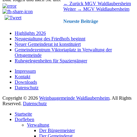
Beitragsnavigation
Vorhergehender
← Zurück
MGV Waldlaubersheim
Nächster
Beitrag:
Weiter →
MGV Waldlaubersheim
Beitrag:
Neueste Beiträge
Highlights 2026
Neugestaltung des Friedhofs beginnt
Neuer Gemeinderat ist konstituiert
Gemeindezentrum Viktoriaplatz in Verwaltung der
Ortsgemeinde
Ruhegelegenheiten für Spaziergänger
Impressum
Kontakt
Downloads
Datenschutz
Copyright © 2026
Weinbaugemeinde Waldlaubersheim
. All Rights
Reserved.
Datenschutz
Nach
Startseite
oben
Dorfleben
scrollen
Verwaltung
Der Bürgermeister
Der Gemeinderat