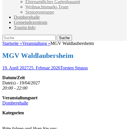
Ehrenamtliches Gartenbauamt
Weihnachtsmarkt-Team
Seniorengruppe
Domberghalle
Gemeindezentrum
Tourist-Info
Suche
Suche
nach:
Startseite
»
Veranstaltung
»
MGV Waldlaubersheim
MGV Waldlaubersheim
Veröffentlicht
Autor
19. April 2027
25. Februar 2026
Torsten Strauss
am
Datum/Zeit
Date(s) - 19/04/2027
20:00 - 22:00
Veranstaltungsort
Domberghalle
Kategorien
Bitte folgen und liken Sie uns: