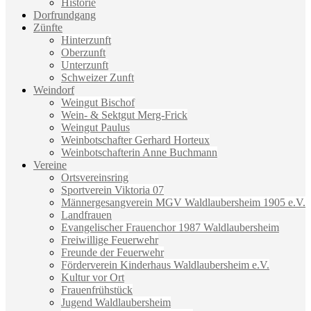
Historie
Dorfrundgang
Zünfte
Hinterzunft
Oberzunft
Unterzunft
Schweizer Zunft
Weindorf
Weingut Bischof
Wein- & Sektgut Merg-Frick
Weingut Paulus
Weinbotschafter Gerhard Horteux
Weinbotschafterin Anne Buchmann
Vereine
Ortsvereinsring
Sportverein Viktoria 07
Männergesangverein MGV Waldlaubersheim 1905 e.V.
Landfrauen
Evangelischer Frauenchor 1987 Waldlaubersheim
Freiwillige Feuerwehr
Freunde der Feuerwehr
Förderverein Kinderhaus Waldlaubersheim e.V.
Kultur vor Ort
Frauenfrühstück
Jugend Waldlaubersheim