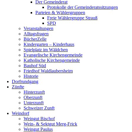
Der Gemeinderat
Protokolle der Gemeinderatssitzungen
Parteien & Wählergruppen
Freie Wählergruppe Strauß
SPD
Veranstaltungen
Alltagsfragen
BücherZelle
Kindergarten – Kinderhaus
Spielplatz im Wäldchen
Evangelische Kirchengemeinde
Katholische Kirchengemeinde
Bauhof Süd
Friedhof Waldlaubersheim
Historie
Dorfrundgang
Zünfte
Hinterzunft
Oberzunft
Unterzunft
Schweizer Zunft
Weindorf
Weingut Bischof
Wein- & Sektgut Merg-Frick
Weingut Paulus