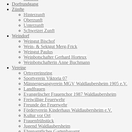
Dorfrundgang
Zünfte
Hinterzunft
Oberzunft
Unterzunft
Schweizer Zunft
Weindorf
Weingut Bischof
Wein- & Sektgut Merg-Frick
Weingut Paulus
Weinbotschafter Gerhard Horteux
Weinbotschafterin Anne Buchmann
Vereine
Ortsvereinsring
Sportverein Viktoria 07
Männergesangverein MGV Waldlaubersheim 1905 e.V.
Landfrauen
Evangelischer Frauenchor 1987 Waldlaubersheim
Freiwillige Feuerwehr
Freunde der Feuerwehr
Förderverein Kinderhaus Waldlaubersheim e.V.
Kultur vor Ort
Frauenfrühstück
Jugend Waldlaubersheim
Ehrenamtliches Gartenbauamt