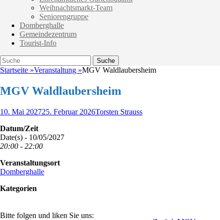
Weihnachtsmarkt-Team
Seniorengruppe
Domberghalle
Gemeindezentrum
Tourist-Info
Suche
Suche
nach:
Startseite
»
Veranstaltung
»
MGV Waldlaubersheim
MGV Waldlaubersheim
Veröffentlicht
Autor
10. Mai 2027
25. Februar 2026
Torsten Strauss
am
Datum/Zeit
Date(s) - 10/05/2027
20:00 - 22:00
Veranstaltungsort
Domberghalle
Kategorien
Bitte folgen und liken Sie uns: