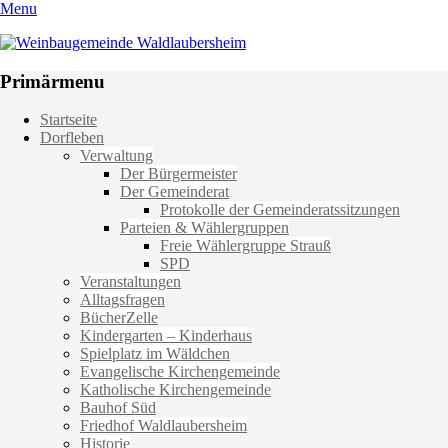
Menu
Weinbaugemeinde Waldlaubersheim
Einfach schön leben
Primärmenu
Weiter
Startseite
zum
Dorfleben
Inhalt
Verwaltung
Der Bürgermeister
Der Gemeinderat
Protokolle der Gemeinderatssitzungen
Parteien & Wählergruppen
Freie Wählergruppe Strauß
SPD
Veranstaltungen
Alltagsfragen
BücherZelle
Kindergarten – Kinderhaus
Spielplatz im Wäldchen
Evangelische Kirchengemeinde
Katholische Kirchengemeinde
Bauhof Süd
Friedhof Waldlaubersheim
Historie