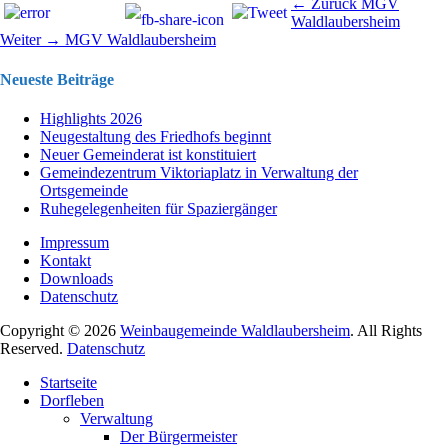
Beitragsnavigation
Vorhergehend
← Zurück
MGV
Beitrag:
Waldlaubersheim
Nächster
Weiter →
MGV Waldlaubersheim
Beitrag:
Neueste Beiträge
Highlights 2026
Neugestaltung des Friedhofs beginnt
Neuer Gemeinderat ist konstituiert
Gemeindezentrum Viktoriaplatz in Verwaltung der
Ortsgemeinde
Ruhegelegenheiten für Spaziergänger
Impressum
Kontakt
Downloads
Datenschutz
Copyright © 2026
Weinbaugemeinde Waldlaubersheim
. All Rights
Reserved.
Datenschutz
Nach
Startseite
oben
Dorfleben
scrollen
Verwaltung
Der Bürgermeister