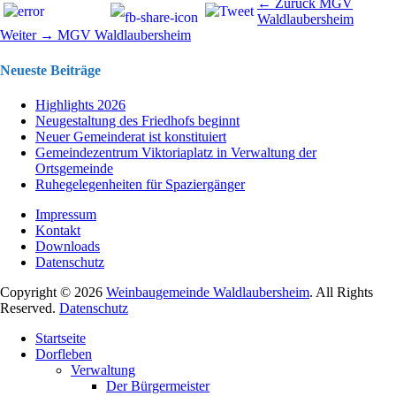
Beitragsnavigation
Vorhergehend
← Zurück
MGV
Beitrag:
Waldlaubersheim
Nächster
Weiter →
MGV Waldlaubersheim
Beitrag:
Neueste Beiträge
Highlights 2026
Neugestaltung des Friedhofs beginnt
Neuer Gemeinderat ist konstituiert
Gemeindezentrum Viktoriaplatz in Verwaltung der
Ortsgemeinde
Ruhegelegenheiten für Spaziergänger
Impressum
Kontakt
Downloads
Datenschutz
Copyright © 2026
Weinbaugemeinde Waldlaubersheim
. All Rights
Reserved.
Datenschutz
Nach
Startseite
oben
Dorfleben
scrollen
Verwaltung
Der Bürgermeister