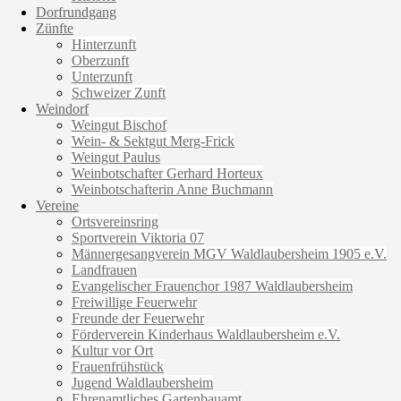
Dorfrundgang
Zünfte
Hinterzunft
Oberzunft
Unterzunft
Schweizer Zunft
Weindorf
Weingut Bischof
Wein- & Sektgut Merg-Frick
Weingut Paulus
Weinbotschafter Gerhard Horteux
Weinbotschafterin Anne Buchmann
Vereine
Ortsvereinsring
Sportverein Viktoria 07
Männergesangverein MGV Waldlaubersheim 1905 e.V.
Landfrauen
Evangelischer Frauenchor 1987 Waldlaubersheim
Freiwillige Feuerwehr
Freunde der Feuerwehr
Förderverein Kinderhaus Waldlaubersheim e.V.
Kultur vor Ort
Frauenfrühstück
Jugend Waldlaubersheim
Ehrenamtliches Gartenbauamt