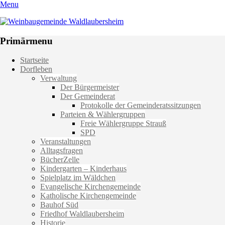
Menu
Weinbaugemeinde Waldlaubersheim
Einfach schön leben
Primärmenu
Weiter
Startseite
zum
Dorfleben
Inhalt
Verwaltung
Der Bürgermeister
Der Gemeinderat
Protokolle der Gemeinderatssitzungen
Parteien & Wählergruppen
Freie Wählergruppe Strauß
SPD
Veranstaltungen
Alltagsfragen
BücherZelle
Kindergarten – Kinderhaus
Spielplatz im Wäldchen
Evangelische Kirchengemeinde
Katholische Kirchengemeinde
Bauhof Süd
Friedhof Waldlaubersheim
Historie