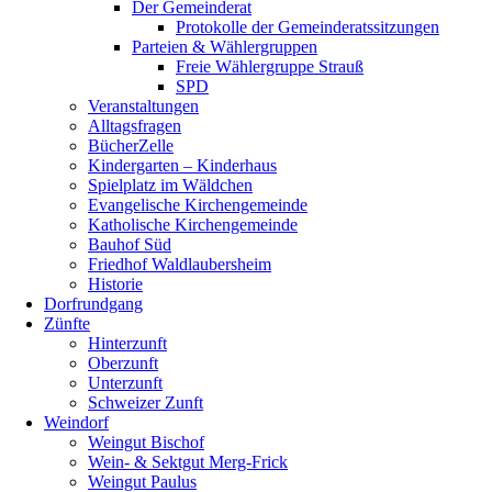
Der Gemeinderat
Protokolle der Gemeinderatssitzungen
Parteien & Wählergruppen
Freie Wählergruppe Strauß
SPD
Veranstaltungen
Alltagsfragen
BücherZelle
Kindergarten – Kinderhaus
Spielplatz im Wäldchen
Evangelische Kirchengemeinde
Katholische Kirchengemeinde
Bauhof Süd
Friedhof Waldlaubersheim
Historie
Dorfrundgang
Zünfte
Hinterzunft
Oberzunft
Unterzunft
Schweizer Zunft
Weindorf
Weingut Bischof
Wein- & Sektgut Merg-Frick
Weingut Paulus