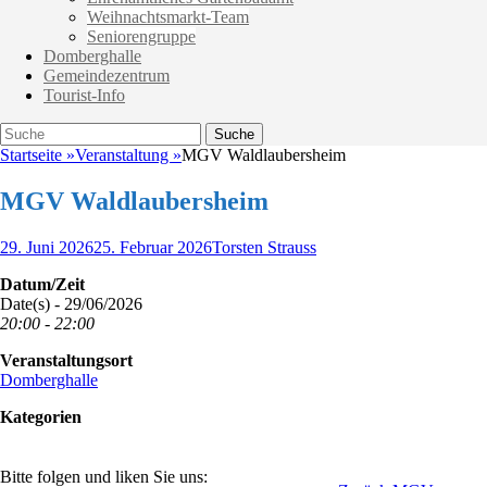
Weihnachtsmarkt-Team
Seniorengruppe
Domberghalle
Gemeindezentrum
Tourist-Info
Suche
Suche
nach:
Startseite
»
Veranstaltung
»
MGV Waldlaubersheim
MGV Waldlaubersheim
Veröffentlicht
Autor
29. Juni 2026
25. Februar 2026
Torsten Strauss
am
Datum/Zeit
Date(s) - 29/06/2026
20:00 - 22:00
Veranstaltungsort
Domberghalle
Kategorien
Bitte folgen und liken Sie uns: