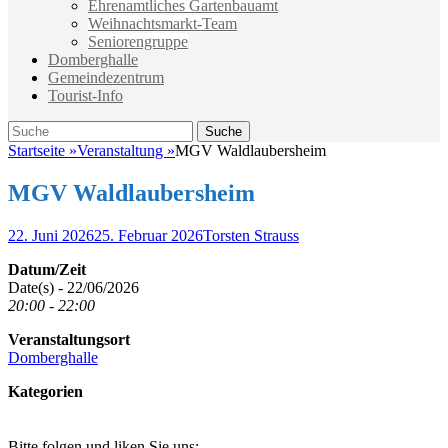
Ehrenamtliches Gartenbauamt
Weihnachtsmarkt-Team
Seniorengruppe
Domberghalle
Gemeindezentrum
Tourist-Info
Suche
Suche
nach:
Startseite
»
Veranstaltung
»
MGV Waldlaubersheim
MGV Waldlaubersheim
Veröffentlicht
Autor
22. Juni 2026
25. Februar 2026
Torsten Strauss
am
Datum/Zeit
Date(s) - 22/06/2026
20:00 - 22:00
Veranstaltungsort
Domberghalle
Kategorien
Bitte folgen und liken Sie uns: