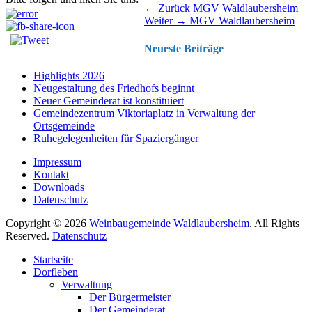
Beitragsnavigation
Vorhergehender
← Zurück
MGV Waldlaubersheim
Nächster
Beitrag:
Weiter →
MGV Waldlaubersheim
Beitrag:
Neueste Beiträge
Highlights 2026
Neugestaltung des Friedhofs beginnt
Neuer Gemeinderat ist konstituiert
Gemeindezentrum Viktoriaplatz in Verwaltung der
Ortsgemeinde
Ruhegelegenheiten für Spaziergänger
Impressum
Kontakt
Downloads
Datenschutz
Copyright © 2026
Weinbaugemeinde Waldlaubersheim
. All Rights
Reserved.
Datenschutz
Nach
Startseite
oben
Dorfleben
scrollen
Verwaltung
Der Bürgermeister
Der Gemeinderat