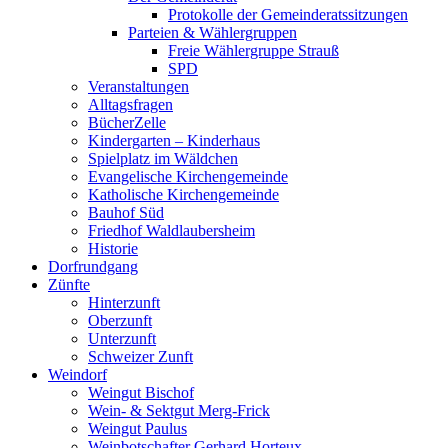
Protokolle der Gemeinderatssitzungen
Parteien & Wählergruppen
Freie Wählergruppe Strauß
SPD
Veranstaltungen
Alltagsfragen
BücherZelle
Kindergarten – Kinderhaus
Spielplatz im Wäldchen
Evangelische Kirchengemeinde
Katholische Kirchengemeinde
Bauhof Süd
Friedhof Waldlaubersheim
Historie
Dorfrundgang
Zünfte
Hinterzunft
Oberzunft
Unterzunft
Schweizer Zunft
Weindorf
Weingut Bischof
Wein- & Sektgut Merg-Frick
Weingut Paulus
Weinbotschafter Gerhard Horteux