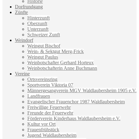
Historie
Dorfrundgang
Zünfte
Hinterzunft
Oberzunft
Unterzunft
Schweizer Zunft
Weindorf
Weingut Bischof
Wein- & Sektgut Merg-Frick
Weingut Paulus
Weinbotschafter Gerhard Horteux
Weinbotschafterin Anne Buchmann
Vereine
Ortsvereinsring
Sportverein Viktoria 07
Männergesangverein MGV Waldlaubersheim 1905 e.V.
Landfrauen
Evangelischer Frauenchor 1987 Waldlaubersheim
Freiwillige Feuerwehr
Freunde der Feuerwehr
Förderverein Kinderhaus Waldlaubersheim e.V.
Kultur vor Ort
Frauenfrühstück
Jugend Waldlaubersheim