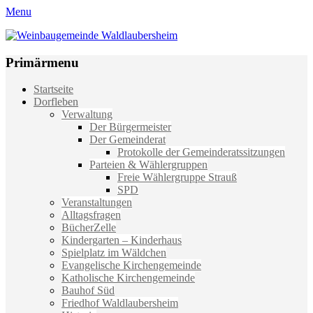
Menu
Weinbaugemeinde Waldlaubersheim
Einfach schön leben
Primärmenu
Weiter
Startseite
zum
Dorfleben
Inhalt
Verwaltung
Der Bürgermeister
Der Gemeinderat
Protokolle der Gemeinderatssitzungen
Parteien & Wählergruppen
Freie Wählergruppe Strauß
SPD
Veranstaltungen
Alltagsfragen
BücherZelle
Kindergarten – Kinderhaus
Spielplatz im Wäldchen
Evangelische Kirchengemeinde
Katholische Kirchengemeinde
Bauhof Süd
Friedhof Waldlaubersheim