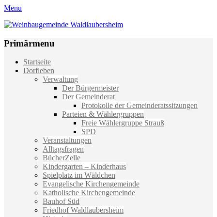
Menu
Weinbaugemeinde Waldlaubersheim
Einfach schön leben
Primärmenu
Weiter
Startseite
zum
Dorfleben
Inhalt
Verwaltung
Der Bürgermeister
Der Gemeinderat
Protokolle der Gemeinderatssitzungen
Parteien & Wählergruppen
Freie Wählergruppe Strauß
SPD
Veranstaltungen
Alltagsfragen
BücherZelle
Kindergarten – Kinderhaus
Spielplatz im Wäldchen
Evangelische Kirchengemeinde
Katholische Kirchengemeinde
Bauhof Süd
Friedhof Waldlaubersheim