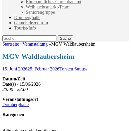
Ehrenamtliches Gartenbauamt
Weihnachtsmarkt-Team
Seniorengruppe
Domberghalle
Gemeindezentrum
Tourist-Info
Suche
Suche
nach:
Startseite
»
Veranstaltung
»
MGV Waldlaubersheim
MGV Waldlaubersheim
Veröffentlicht
Autor
15. Juni 2026
25. Februar 2026
Torsten Strauss
am
Datum/Zeit
Date(s) - 15/06/2026
20:00 - 22:00
Veranstaltungsort
Domberghalle
Kategorien
Bitte folgen und liken Sie uns: