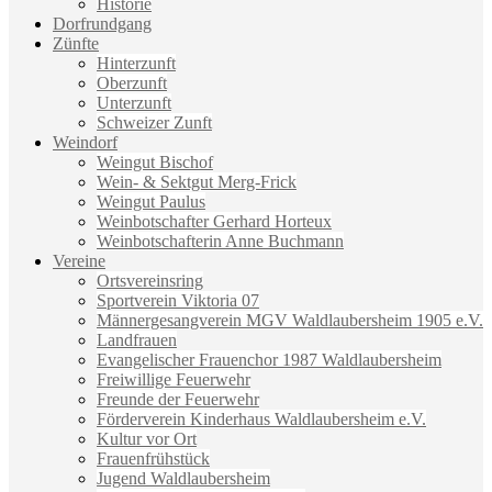
Historie
Dorfrundgang
Zünfte
Hinterzunft
Oberzunft
Unterzunft
Schweizer Zunft
Weindorf
Weingut Bischof
Wein- & Sektgut Merg-Frick
Weingut Paulus
Weinbotschafter Gerhard Horteux
Weinbotschafterin Anne Buchmann
Vereine
Ortsvereinsring
Sportverein Viktoria 07
Männergesangverein MGV Waldlaubersheim 1905 e.V.
Landfrauen
Evangelischer Frauenchor 1987 Waldlaubersheim
Freiwillige Feuerwehr
Freunde der Feuerwehr
Förderverein Kinderhaus Waldlaubersheim e.V.
Kultur vor Ort
Frauenfrühstück
Jugend Waldlaubersheim