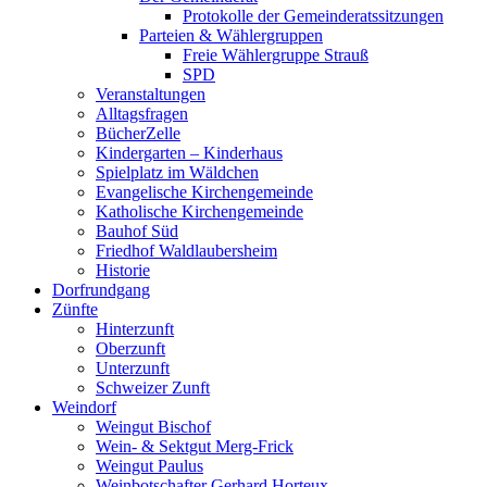
Protokolle der Gemeinderatssitzungen
Parteien & Wählergruppen
Freie Wählergruppe Strauß
SPD
Veranstaltungen
Alltagsfragen
BücherZelle
Kindergarten – Kinderhaus
Spielplatz im Wäldchen
Evangelische Kirchengemeinde
Katholische Kirchengemeinde
Bauhof Süd
Friedhof Waldlaubersheim
Historie
Dorfrundgang
Zünfte
Hinterzunft
Oberzunft
Unterzunft
Schweizer Zunft
Weindorf
Weingut Bischof
Wein- & Sektgut Merg-Frick
Weingut Paulus
Weinbotschafter Gerhard Horteux