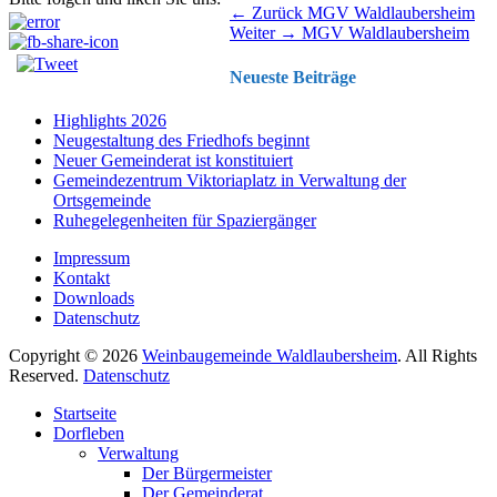
Beitragsnavigation
Vorhergehender
← Zurück
MGV Waldlaubersheim
Nächster
Beitrag:
Weiter →
MGV Waldlaubersheim
Beitrag:
Neueste Beiträge
Highlights 2026
Neugestaltung des Friedhofs beginnt
Neuer Gemeinderat ist konstituiert
Gemeindezentrum Viktoriaplatz in Verwaltung der
Ortsgemeinde
Ruhegelegenheiten für Spaziergänger
Impressum
Kontakt
Downloads
Datenschutz
Copyright © 2026
Weinbaugemeinde Waldlaubersheim
. All Rights
Reserved.
Datenschutz
Nach
Startseite
oben
Dorfleben
scrollen
Verwaltung
Der Bürgermeister
Der Gemeinderat