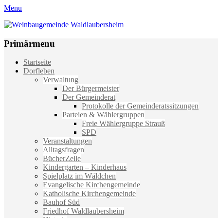
Menu
Weinbaugemeinde Waldlaubersheim
Einfach schön leben
Primärmenu
Weiter
Startseite
zum
Dorfleben
Inhalt
Verwaltung
Der Bürgermeister
Der Gemeinderat
Protokolle der Gemeinderatssitzungen
Parteien & Wählergruppen
Freie Wählergruppe Strauß
SPD
Veranstaltungen
Alltagsfragen
BücherZelle
Kindergarten – Kinderhaus
Spielplatz im Wäldchen
Evangelische Kirchengemeinde
Katholische Kirchengemeinde
Bauhof Süd
Friedhof Waldlaubersheim