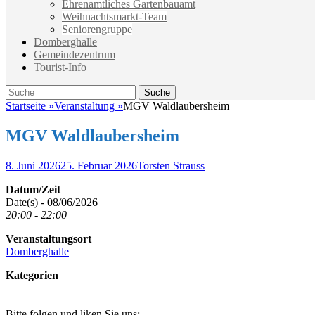
Ehrenamtliches Gartenbauamt
Weihnachtsmarkt-Team
Seniorengruppe
Domberghalle
Gemeindezentrum
Tourist-Info
Suche
Suche
nach:
Startseite
»
Veranstaltung
»
MGV Waldlaubersheim
MGV Waldlaubersheim
Veröffentlicht
Autor
8. Juni 2026
25. Februar 2026
Torsten Strauss
am
Datum/Zeit
Date(s) - 08/06/2026
20:00 - 22:00
Veranstaltungsort
Domberghalle
Kategorien
Bitte folgen und liken Sie uns: