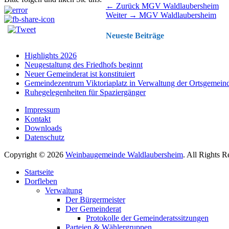
Beitragsnavigation
Vorhergehender
← Zurück
MGV Waldlaubersheim
Nächster
Beitrag:
Weiter →
MGV Waldlaubersheim
Beitrag:
Neueste Beiträge
Highlights 2026
Neugestaltung des Friedhofs beginnt
Neuer Gemeinderat ist konstituiert
Gemeindezentrum Viktoriaplatz in Verwaltung der Ortsgemein
Ruhegelegenheiten für Spaziergänger
Impressum
Kontakt
Downloads
Datenschutz
Copyright © 2026
Weinbaugemeinde Waldlaubersheim
. All Rights 
Nach
Startseite
oben
Dorfleben
scrollen
Verwaltung
Der Bürgermeister
Der Gemeinderat
Protokolle der Gemeinderatssitzungen
Parteien & Wählergruppen