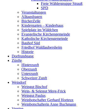
Freie Wählergruppe Strauß
SPD
Veranstaltungen
Alltagsfragen
BücherZelle
Kindergarten – Kinderhaus
Spielplatz im Wäldchen
Evangelische Kirchengemeinde
Katholische Kirchengemeinde
Bauhof Süd
Friedhof Waldlaubersheim
Historie
Dorfrundgang
Zünfte
Hinterzunft
Oberzunft
Unterzunft
Schweizer Zunft
Weindorf
Weingut Bischof
Wein- & Sektgut Merg-Frick
Weingut Paulus
Weinbotschafter Gerhard Horteux
Weinbotschafterin Anne Buchmann
Vereine