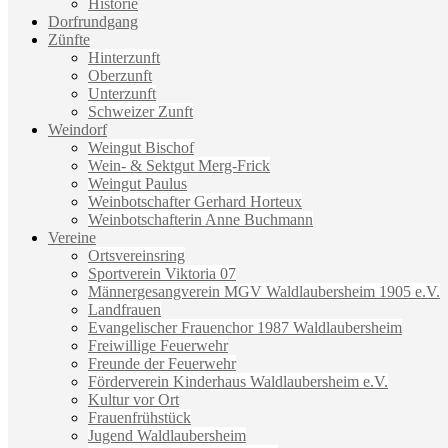
Historie
Dorfrundgang
Zünfte
Hinterzunft
Oberzunft
Unterzunft
Schweizer Zunft
Weindorf
Weingut Bischof
Wein- & Sektgut Merg-Frick
Weingut Paulus
Weinbotschafter Gerhard Horteux
Weinbotschafterin Anne Buchmann
Vereine
Ortsvereinsring
Sportverein Viktoria 07
Männergesangverein MGV Waldlaubersheim 1905 e.V.
Landfrauen
Evangelischer Frauenchor 1987 Waldlaubersheim
Freiwillige Feuerwehr
Freunde der Feuerwehr
Förderverein Kinderhaus Waldlaubersheim e.V.
Kultur vor Ort
Frauenfrühstück
Jugend Waldlaubersheim