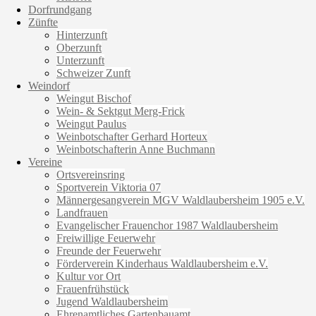
Dorfrundgang
Zünfte
Hinterzunft
Oberzunft
Unterzunft
Schweizer Zunft
Weindorf
Weingut Bischof
Wein- & Sektgut Merg-Frick
Weingut Paulus
Weinbotschafter Gerhard Horteux
Weinbotschafterin Anne Buchmann
Vereine
Ortsvereinsring
Sportverein Viktoria 07
Männergesangverein MGV Waldlaubersheim 1905 e.V.
Landfrauen
Evangelischer Frauenchor 1987 Waldlaubersheim
Freiwillige Feuerwehr
Freunde der Feuerwehr
Förderverein Kinderhaus Waldlaubersheim e.V.
Kultur vor Ort
Frauenfrühstück
Jugend Waldlaubersheim
Ehrenamtliches Gartenbauamt