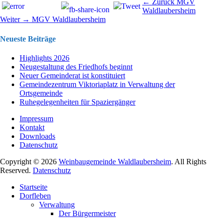
Beitragsnavigation
Vorhergehend
← Zurück
MGV
Beitrag:
Waldlaubersheim
Nächster
Weiter →
MGV Waldlaubersheim
Beitrag:
Neueste Beiträge
Highlights 2026
Neugestaltung des Friedhofs beginnt
Neuer Gemeinderat ist konstituiert
Gemeindezentrum Viktoriaplatz in Verwaltung der
Ortsgemeinde
Ruhegelegenheiten für Spaziergänger
Impressum
Kontakt
Downloads
Datenschutz
Copyright © 2026
Weinbaugemeinde Waldlaubersheim
. All Rights
Reserved.
Datenschutz
Nach
Startseite
oben
Dorfleben
scrollen
Verwaltung
Der Bürgermeister