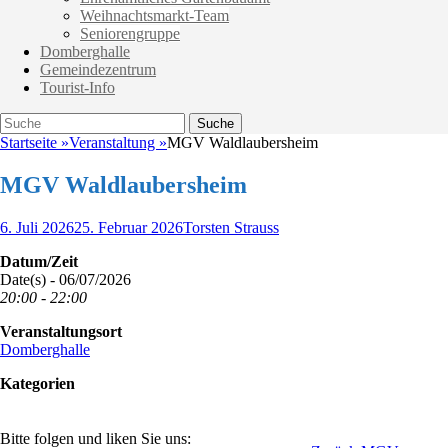
Weihnachtsmarkt-Team
Seniorengruppe
Domberghalle
Gemeindezentrum
Tourist-Info
Suche
Suche
nach:
Startseite
»
Veranstaltung
»
MGV Waldlaubersheim
MGV Waldlaubersheim
Veröffentlicht
Autor
6. Juli 2026
25. Februar 2026
Torsten Strauss
am
Datum/Zeit
Date(s) - 06/07/2026
20:00 - 22:00
Veranstaltungsort
Domberghalle
Kategorien
Bitte folgen und liken Sie uns: