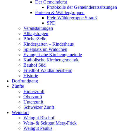
Der Gemeinderat
Protokolle der Gemeinderatssitzungen
Parteien & Wählergruppen
Freie Wählergruppe Strauß
SPD
Veranstaltungen
Alltagsfragen
BücherZelle
Kindergarten – Kinderhaus
Spielplatz im Wäldchen
Evangelische Kirchengemeinde
Katholische Kirchengemeinde
Bauhof Süd
Friedhof Waldlaubersheim
Historie
Dorfrundgang
Zünfte
Hinterzunft
Oberzunft
Unterzunft
Schweizer Zunft
Weindorf
Weingut Bischof
Wein- & Sektgut Merg-Frick
Weingut Paulus