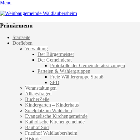
Menu
Weinbaugemeinde Waldlaubersheim
Einfach schön leben
Primärmenu
Weiter
Startseite
zum
Dorfleben
Inhalt
Verwaltung
Der Bürgermeister
Der Gemeinderat
Protokolle der Gemeinderatssitzungen
Parteien & Wählergruppen
Freie Wählergruppe Strauß
SPD
Veranstaltungen
Alltagsfragen
BücherZelle
Kindergarten – Kinderhaus
Spielplatz im Wäldchen
Evangelische Kirchengemeinde
Katholische Kirchengemeinde
Bauhof Süd
Friedhof Waldlaubersheim
Historie