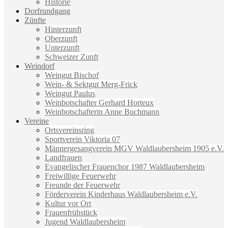
Historie
Dorfrundgang
Zünfte
Hinterzunft
Oberzunft
Unterzunft
Schweizer Zunft
Weindorf
Weingut Bischof
Wein- & Sektgut Merg-Frick
Weingut Paulus
Weinbotschafter Gerhard Horteux
Weinbotschafterin Anne Buchmann
Vereine
Ortsvereinsring
Sportverein Viktoria 07
Männergesangverein MGV Waldlaubersheim 1905 e.V.
Landfrauen
Evangelischer Frauenchor 1987 Waldlaubersheim
Freiwillige Feuerwehr
Freunde der Feuerwehr
Förderverein Kinderhaus Waldlaubersheim e.V.
Kultur vor Ort
Frauenfrühstück
Jugend Waldlaubersheim