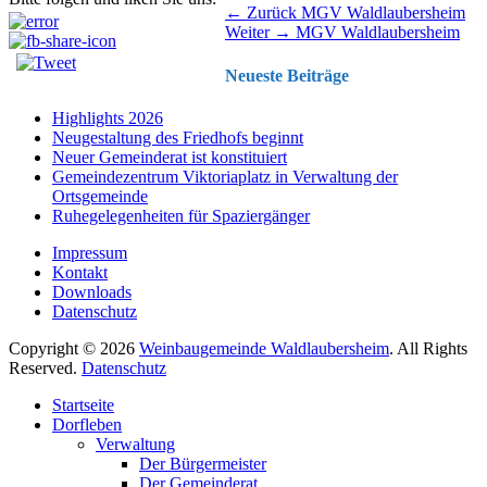
Beitragsnavigation
Vorhergehender
← Zurück
MGV Waldlaubersheim
Nächster
Beitrag:
Weiter →
MGV Waldlaubersheim
Beitrag:
Neueste Beiträge
Highlights 2026
Neugestaltung des Friedhofs beginnt
Neuer Gemeinderat ist konstituiert
Gemeindezentrum Viktoriaplatz in Verwaltung der
Ortsgemeinde
Ruhegelegenheiten für Spaziergänger
Impressum
Kontakt
Downloads
Datenschutz
Copyright © 2026
Weinbaugemeinde Waldlaubersheim
. All Rights
Reserved.
Datenschutz
Nach
Startseite
oben
Dorfleben
scrollen
Verwaltung
Der Bürgermeister
Der Gemeinderat