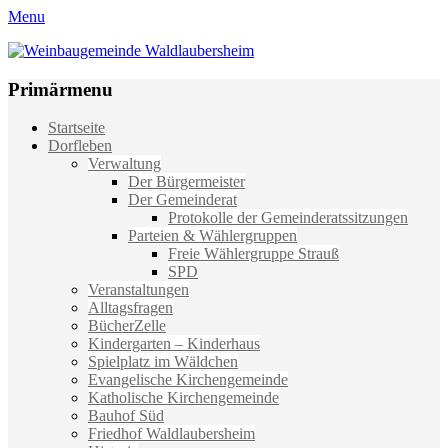
Menu
Weinbaugemeinde Waldlaubersheim
Einfach schön leben
Primärmenu
Weiter
Startseite
zum
Dorfleben
Inhalt
Verwaltung
Der Bürgermeister
Der Gemeinderat
Protokolle der Gemeinderatssitzungen
Parteien & Wählergruppen
Freie Wählergruppe Strauß
SPD
Veranstaltungen
Alltagsfragen
BücherZelle
Kindergarten – Kinderhaus
Spielplatz im Wäldchen
Evangelische Kirchengemeinde
Katholische Kirchengemeinde
Bauhof Süd
Friedhof Waldlaubersheim