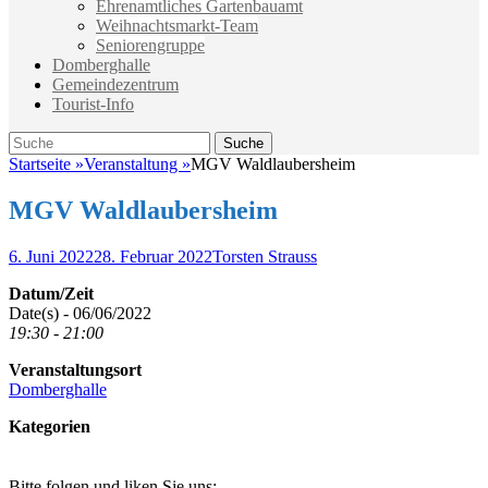
Ehrenamtliches Gartenbauamt
Weihnachtsmarkt-Team
Seniorengruppe
Domberghalle
Gemeindezentrum
Tourist-Info
Suche
Suche
nach:
Startseite
»
Veranstaltung
»
MGV Waldlaubersheim
MGV Waldlaubersheim
Veröffentlicht
Autor
6. Juni 2022
28. Februar 2022
Torsten Strauss
am
Datum/Zeit
Date(s) - 06/06/2022
19:30 - 21:00
Veranstaltungsort
Domberghalle
Kategorien
Bitte folgen und liken Sie uns: