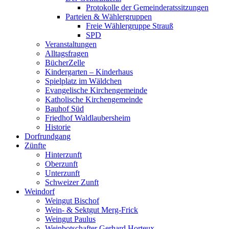
Protokolle der Gemeinderatssitzungen
Parteien & Wählergruppen
Freie Wählergruppe Strauß
SPD
Veranstaltungen
Alltagsfragen
BücherZelle
Kindergarten – Kinderhaus
Spielplatz im Wäldchen
Evangelische Kirchengemeinde
Katholische Kirchengemeinde
Bauhof Süd
Friedhof Waldlaubersheim
Historie
Dorfrundgang
Zünfte
Hinterzunft
Oberzunft
Unterzunft
Schweizer Zunft
Weindorf
Weingut Bischof
Wein- & Sektgut Merg-Frick
Weingut Paulus
Weinbotschafter Gerhard Horteux