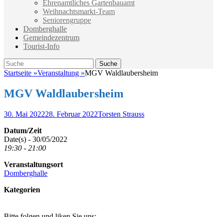
Ehrenamtliches Gartenbauamt
Weihnachtsmarkt-Team
Seniorengruppe
Domberghalle
Gemeindezentrum
Tourist-Info
Suche
Suche
nach:
Startseite
»
Veranstaltung
»
MGV Waldlaubersheim
MGV Waldlaubersheim
Veröffentlicht
Autor
30. Mai 2022
28. Februar 2022
Torsten Strauss
am
Datum/Zeit
Date(s) - 30/05/2022
19:30 - 21:00
Veranstaltungsort
Domberghalle
Kategorien
Bitte folgen und liken Sie uns: