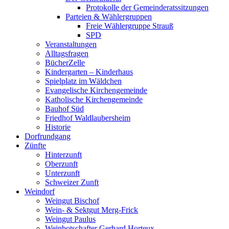
Protokolle der Gemeinderatssitzungen
Parteien & Wählergruppen
Freie Wählergruppe Strauß
SPD
Veranstaltungen
Alltagsfragen
BücherZelle
Kindergarten – Kinderhaus
Spielplatz im Wäldchen
Evangelische Kirchengemeinde
Katholische Kirchengemeinde
Bauhof Süd
Friedhof Waldlaubersheim
Historie
Dorfrundgang
Zünfte
Hinterzunft
Oberzunft
Unterzunft
Schweizer Zunft
Weindorf
Weingut Bischof
Wein- & Sektgut Merg-Frick
Weingut Paulus
Weinbotschafter Gerhard Horteux