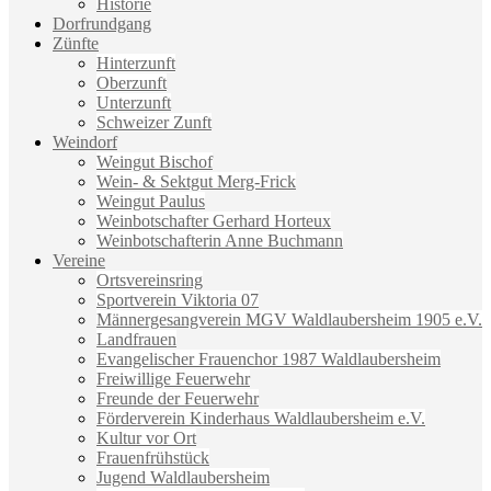
Historie
Dorfrundgang
Zünfte
Hinterzunft
Oberzunft
Unterzunft
Schweizer Zunft
Weindorf
Weingut Bischof
Wein- & Sektgut Merg-Frick
Weingut Paulus
Weinbotschafter Gerhard Horteux
Weinbotschafterin Anne Buchmann
Vereine
Ortsvereinsring
Sportverein Viktoria 07
Männergesangverein MGV Waldlaubersheim 1905 e.V.
Landfrauen
Evangelischer Frauenchor 1987 Waldlaubersheim
Freiwillige Feuerwehr
Freunde der Feuerwehr
Förderverein Kinderhaus Waldlaubersheim e.V.
Kultur vor Ort
Frauenfrühstück
Jugend Waldlaubersheim