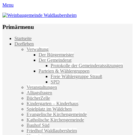
Menu
Weinbaugemeinde Waldlaubersheim
Einfach schön leben
Primärmenu
Weiter
Startseite
zum
Dorfleben
Inhalt
Verwaltung
Der Bürgermeister
Der Gemeinderat
Protokolle der Gemeinderatssitzungen
Parteien & Wählergruppen
Freie Wählergruppe Strauß
SPD
Veranstaltungen
Alltagsfragen
BücherZelle
Kindergarten – Kinderhaus
Spielplatz im Wäldchen
Evangelische Kirchengemeinde
Katholische Kirchengemeinde
Bauhof Süd
Friedhof Waldlaubersheim