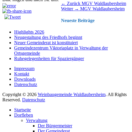
Beitragsnavigation
Vorhergehender
← Zurück
MGV Waldlaubersheim
Nächster
Beitrag:
Weiter →
MGV Waldlaubersheim
Beitrag:
Neueste Beiträge
Highlights 2026
Neugestaltung des Friedhofs beginnt
Neuer Gemeinderat ist konstituiert
Gemeindezentrum Viktoriaplatz in Verwaltung der
Ortsgemeinde
Ruhegelegenheiten für Spaziergänger
Impressum
Kontakt
Downloads
Datenschutz
Copyright © 2026
Weinbaugemeinde Waldlaubersheim
. All Rights
Reserved.
Datenschutz
Nach
Startseite
oben
Dorfleben
scrollen
Verwaltung
Der Bürgermeister
Der Gemeinderat