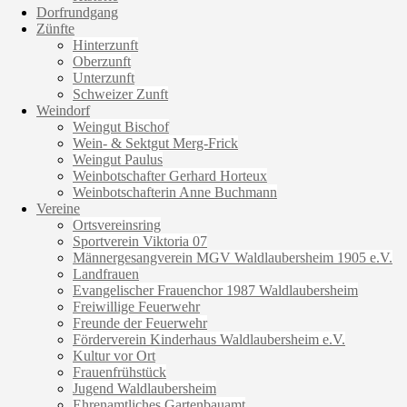
Dorfrundgang
Zünfte
Hinterzunft
Oberzunft
Unterzunft
Schweizer Zunft
Weindorf
Weingut Bischof
Wein- & Sektgut Merg-Frick
Weingut Paulus
Weinbotschafter Gerhard Horteux
Weinbotschafterin Anne Buchmann
Vereine
Ortsvereinsring
Sportverein Viktoria 07
Männergesangverein MGV Waldlaubersheim 1905 e.V.
Landfrauen
Evangelischer Frauenchor 1987 Waldlaubersheim
Freiwillige Feuerwehr
Freunde der Feuerwehr
Förderverein Kinderhaus Waldlaubersheim e.V.
Kultur vor Ort
Frauenfrühstück
Jugend Waldlaubersheim
Ehrenamtliches Gartenbauamt