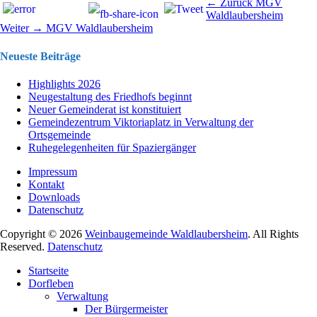
Beitragsnavigation
Vorhergehend
← Zurück
MGV
Beitrag:
Waldlaubersheim
Nächster
Weiter →
MGV Waldlaubersheim
Beitrag:
Neueste Beiträge
Highlights 2026
Neugestaltung des Friedhofs beginnt
Neuer Gemeinderat ist konstituiert
Gemeindezentrum Viktoriaplatz in Verwaltung der
Ortsgemeinde
Ruhegelegenheiten für Spaziergänger
Impressum
Kontakt
Downloads
Datenschutz
Copyright © 2026
Weinbaugemeinde Waldlaubersheim
. All Rights
Reserved.
Datenschutz
Nach
Startseite
oben
Dorfleben
scrollen
Verwaltung
Der Bürgermeister