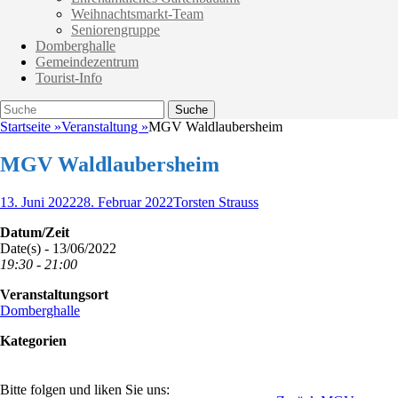
Weihnachtsmarkt-Team
Seniorengruppe
Domberghalle
Gemeindezentrum
Tourist-Info
Suche
Suche
nach:
Startseite
»
Veranstaltung
»
MGV Waldlaubersheim
MGV Waldlaubersheim
Veröffentlicht
Autor
13. Juni 2022
28. Februar 2022
Torsten Strauss
am
Datum/Zeit
Date(s) - 13/06/2022
19:30 - 21:00
Veranstaltungsort
Domberghalle
Kategorien
Bitte folgen und liken Sie uns: