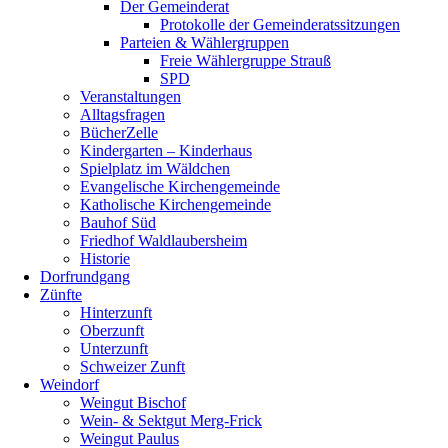
Der Gemeinderat
Protokolle der Gemeinderatssitzungen
Parteien & Wählergruppen
Freie Wählergruppe Strauß
SPD
Veranstaltungen
Alltagsfragen
BücherZelle
Kindergarten – Kinderhaus
Spielplatz im Wäldchen
Evangelische Kirchengemeinde
Katholische Kirchengemeinde
Bauhof Süd
Friedhof Waldlaubersheim
Historie
Dorfrundgang
Zünfte
Hinterzunft
Oberzunft
Unterzunft
Schweizer Zunft
Weindorf
Weingut Bischof
Wein- & Sektgut Merg-Frick
Weingut Paulus