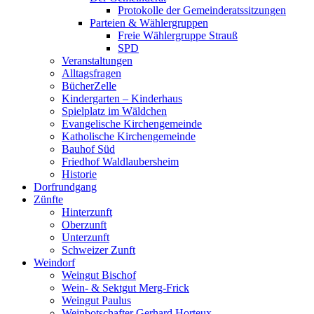
Protokolle der Gemeinderatssitzungen
Parteien & Wählergruppen
Freie Wählergruppe Strauß
SPD
Veranstaltungen
Alltagsfragen
BücherZelle
Kindergarten – Kinderhaus
Spielplatz im Wäldchen
Evangelische Kirchengemeinde
Katholische Kirchengemeinde
Bauhof Süd
Friedhof Waldlaubersheim
Historie
Dorfrundgang
Zünfte
Hinterzunft
Oberzunft
Unterzunft
Schweizer Zunft
Weindorf
Weingut Bischof
Wein- & Sektgut Merg-Frick
Weingut Paulus
Weinbotschafter Gerhard Horteux