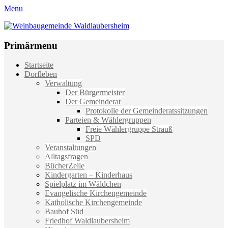
Menu
Weinbaugemeinde Waldlaubersheim
Einfach schön leben
Primärmenu
Weiter
Startseite
zum
Dorfleben
Inhalt
Verwaltung
Der Bürgermeister
Der Gemeinderat
Protokolle der Gemeinderatssitzungen
Parteien & Wählergruppen
Freie Wählergruppe Strauß
SPD
Veranstaltungen
Alltagsfragen
BücherZelle
Kindergarten – Kinderhaus
Spielplatz im Wäldchen
Evangelische Kirchengemeinde
Katholische Kirchengemeinde
Bauhof Süd
Friedhof Waldlaubersheim