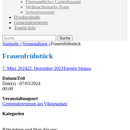
Ehrenamtliches Gartenbauamt
Weihnachtsmarkt-Team
Seniorengruppe
Domberghalle
Gemeindezentrum
Tourist-Info
Suche
Suche
nach:
Startseite
»
Veranstaltung
»
Frauenfrühstück
Frauenfrühstück
Veröffentlicht
Autor
7. März 2024
22. Dezember 2023
Torsten Strauss
am
Datum/Zeit
Date(s) - 07/03/2024
00:00
Veranstaltungsort
Gemeindezentrum am Viktoriaplatz
Kategorien
Bitte folgen und liken Sie uns: