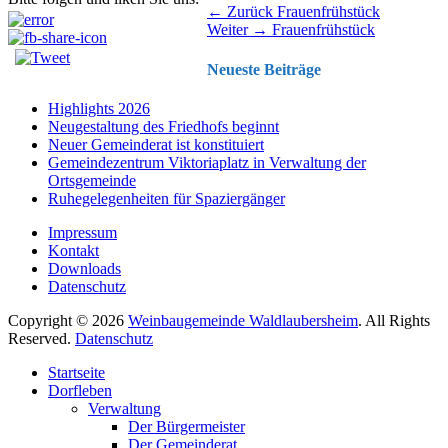
Beitragsnavigation
Vorhergehender
← Zurück
Frauenfrühstück
Nächster
Beitrag:
Weiter →
Frauenfrühstück
Beitrag:
Neueste Beiträge
Highlights 2026
Neugestaltung des Friedhofs beginnt
Neuer Gemeinderat ist konstituiert
Gemeindezentrum Viktoriaplatz in Verwaltung der
Ortsgemeinde
Ruhegelegenheiten für Spaziergänger
Impressum
Kontakt
Downloads
Datenschutz
Copyright © 2026
Weinbaugemeinde Waldlaubersheim
. All Rights
Reserved.
Datenschutz
Nach
Startseite
oben
Dorfleben
scrollen
Verwaltung
Der Bürgermeister
Der Gemeinderat