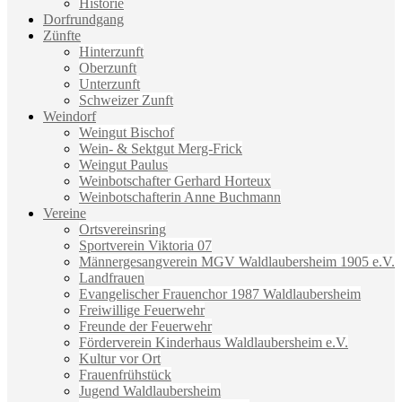
Historie
Dorfrundgang
Zünfte
Hinterzunft
Oberzunft
Unterzunft
Schweizer Zunft
Weindorf
Weingut Bischof
Wein- & Sektgut Merg-Frick
Weingut Paulus
Weinbotschafter Gerhard Horteux
Weinbotschafterin Anne Buchmann
Vereine
Ortsvereinsring
Sportverein Viktoria 07
Männergesangverein MGV Waldlaubersheim 1905 e.V.
Landfrauen
Evangelischer Frauenchor 1987 Waldlaubersheim
Freiwillige Feuerwehr
Freunde der Feuerwehr
Förderverein Kinderhaus Waldlaubersheim e.V.
Kultur vor Ort
Frauenfrühstück
Jugend Waldlaubersheim