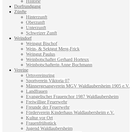
Historie
Dorfrundgang
Zünfte
Hinterzunft
Oberzunft
Unterzunft
Schweizer Zunft
Weindorf
Weingut Bischof
Wein- & Sektgut Merg-Frick
Weingut Paulus
Weinbotschafter Gerhard Horteux
Weinbotschafterin Anne Buchmann
Vereine
Ortsvereinsring
Sportverein Viktoria 07
Männergesangverein MGV Waldlaubersheim 1905 e.V.
Landfrauen
Evangelischer Frauenchor 1987 Waldlaubersheim
Freiwillige Feuerwehr
Freunde der Feuerwehr
Förderverein Kinderhaus Waldlaubersheim e.V.
Kultur vor Ort
Frauenfrühstück
Jugend Waldlaubersheim