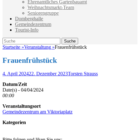
Ehrenamtliches Gartenbauamt
Weihnachtsmarkt-Team
Seniorengruppe
Domberghalle
Gemeindezentrum
Tourist-Info
Suche
Suche
nach:
Startseite
»
Veranstaltung
»
Frauenfrühstück
Frauenfrühstück
Veröffentlicht
Autor
4. April 2024
22. Dezember 2023
Torsten Strauss
am
Datum/Zeit
Date(s) - 04/04/2024
00:00
Veranstaltungsort
Gemeindezentrum am Viktoriaplatz
Kategorien
Bitte folgen und liken Sie uns: