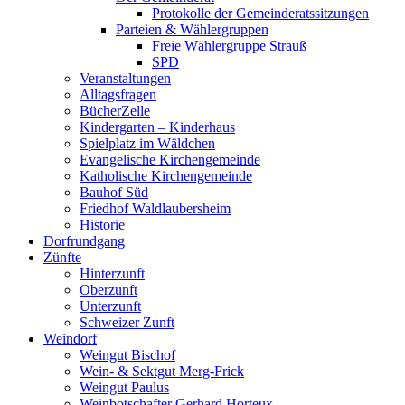
Protokolle der Gemeinderatssitzungen
Parteien & Wählergruppen
Freie Wählergruppe Strauß
SPD
Veranstaltungen
Alltagsfragen
BücherZelle
Kindergarten – Kinderhaus
Spielplatz im Wäldchen
Evangelische Kirchengemeinde
Katholische Kirchengemeinde
Bauhof Süd
Friedhof Waldlaubersheim
Historie
Dorfrundgang
Zünfte
Hinterzunft
Oberzunft
Unterzunft
Schweizer Zunft
Weindorf
Weingut Bischof
Wein- & Sektgut Merg-Frick
Weingut Paulus
Weinbotschafter Gerhard Horteux