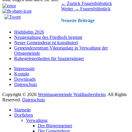
Beitragsnavigation
Vorhergehender
← Zurück
Frauenfrühstück
Nächster
Beitrag:
Weiter →
Frauenfrühstück
Beitrag:
Neueste Beiträge
Highlights 2026
Neugestaltung des Friedhofs beginnt
Neuer Gemeinderat ist konstituiert
Gemeindezentrum Viktoriaplatz in Verwaltung der
Ortsgemeinde
Ruhegelegenheiten für Spaziergänger
Impressum
Kontakt
Downloads
Datenschutz
Copyright © 2026
Weinbaugemeinde Waldlaubersheim
. All Rights
Reserved.
Datenschutz
Nach
Startseite
oben
Dorfleben
scrollen
Verwaltung
Der Bürgermeister
Der Gemeinderat