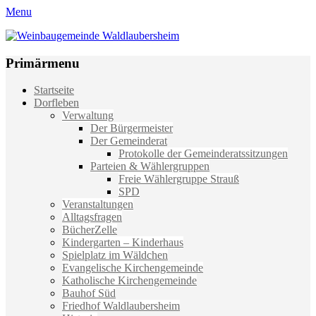
Menu
Weinbaugemeinde Waldlaubersheim
Einfach schön leben
Primärmenu
Weiter
Startseite
zum
Dorfleben
Inhalt
Verwaltung
Der Bürgermeister
Der Gemeinderat
Protokolle der Gemeinderatssitzungen
Parteien & Wählergruppen
Freie Wählergruppe Strauß
SPD
Veranstaltungen
Alltagsfragen
BücherZelle
Kindergarten – Kinderhaus
Spielplatz im Wäldchen
Evangelische Kirchengemeinde
Katholische Kirchengemeinde
Bauhof Süd
Friedhof Waldlaubersheim