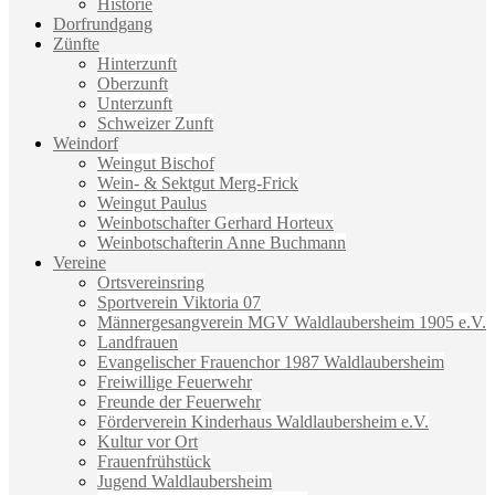
Historie
Dorfrundgang
Zünfte
Hinterzunft
Oberzunft
Unterzunft
Schweizer Zunft
Weindorf
Weingut Bischof
Wein- & Sektgut Merg-Frick
Weingut Paulus
Weinbotschafter Gerhard Horteux
Weinbotschafterin Anne Buchmann
Vereine
Ortsvereinsring
Sportverein Viktoria 07
Männergesangverein MGV Waldlaubersheim 1905 e.V.
Landfrauen
Evangelischer Frauenchor 1987 Waldlaubersheim
Freiwillige Feuerwehr
Freunde der Feuerwehr
Förderverein Kinderhaus Waldlaubersheim e.V.
Kultur vor Ort
Frauenfrühstück
Jugend Waldlaubersheim