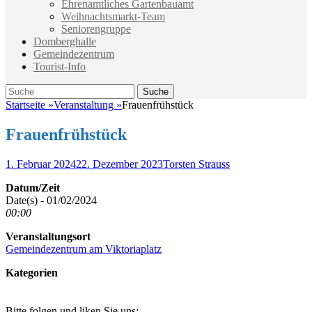
Ehrenamtliches Gartenbauamt
Weihnachtsmarkt-Team
Seniorengruppe
Domberghalle
Gemeindezentrum
Tourist-Info
Suche
Suche
nach:
Startseite
»
Veranstaltung
»
Frauenfrühstück
Frauenfrühstück
Veröffentlicht
Autor
1. Februar 2024
22. Dezember 2023
Torsten Strauss
am
Datum/Zeit
Date(s) - 01/02/2024
00:00
Veranstaltungsort
Gemeindezentrum am Viktoriaplatz
Kategorien
Bitte folgen und liken Sie uns: