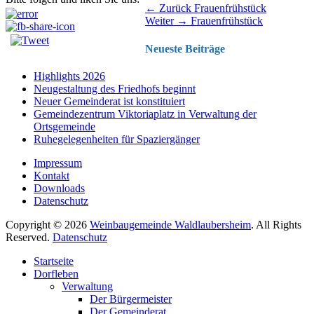
Beitragsnavigation
Vorhergehender
← Zurück
Frauenfrühstück
Nächster
Beitrag:
Weiter →
Frauenfrühstück
Beitrag:
Neueste Beiträge
Highlights 2026
Neugestaltung des Friedhofs beginnt
Neuer Gemeinderat ist konstituiert
Gemeindezentrum Viktoriaplatz in Verwaltung der
Ortsgemeinde
Ruhegelegenheiten für Spaziergänger
Impressum
Kontakt
Downloads
Datenschutz
Copyright © 2026
Weinbaugemeinde Waldlaubersheim
. All Rights
Reserved.
Datenschutz
Nach
Startseite
oben
Dorfleben
scrollen
Verwaltung
Der Bürgermeister
Der Gemeinderat