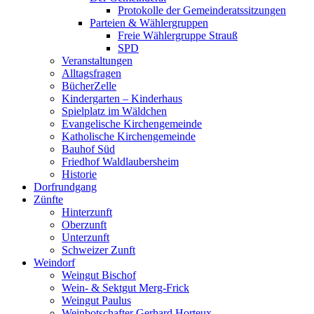
Protokolle der Gemeinderatssitzungen
Parteien & Wählergruppen
Freie Wählergruppe Strauß
SPD
Veranstaltungen
Alltagsfragen
BücherZelle
Kindergarten – Kinderhaus
Spielplatz im Wäldchen
Evangelische Kirchengemeinde
Katholische Kirchengemeinde
Bauhof Süd
Friedhof Waldlaubersheim
Historie
Dorfrundgang
Zünfte
Hinterzunft
Oberzunft
Unterzunft
Schweizer Zunft
Weindorf
Weingut Bischof
Wein- & Sektgut Merg-Frick
Weingut Paulus
Weinbotschafter Gerhard Horteux