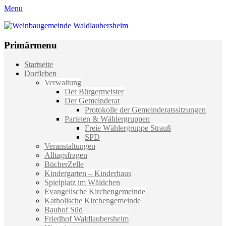
Menu
Weinbaugemeinde Waldlaubersheim
Einfach schön leben
Primärmenu
Weiter
Startseite
zum
Dorfleben
Inhalt
Verwaltung
Der Bürgermeister
Der Gemeinderat
Protokolle der Gemeinderatssitzungen
Parteien & Wählergruppen
Freie Wählergruppe Strauß
SPD
Veranstaltungen
Alltagsfragen
BücherZelle
Kindergarten – Kinderhaus
Spielplatz im Wäldchen
Evangelische Kirchengemeinde
Katholische Kirchengemeinde
Bauhof Süd
Friedhof Waldlaubersheim