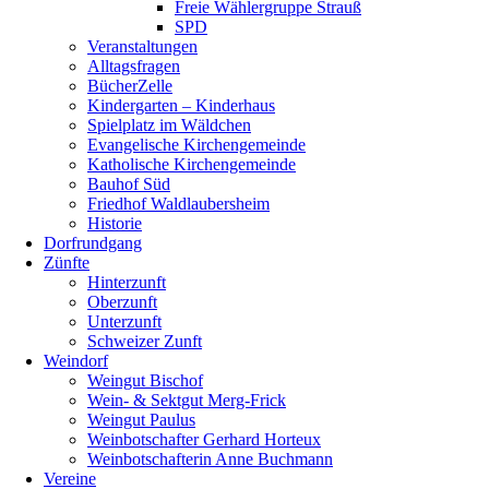
Freie Wählergruppe Strauß
SPD
Veranstaltungen
Alltagsfragen
BücherZelle
Kindergarten – Kinderhaus
Spielplatz im Wäldchen
Evangelische Kirchengemeinde
Katholische Kirchengemeinde
Bauhof Süd
Friedhof Waldlaubersheim
Historie
Dorfrundgang
Zünfte
Hinterzunft
Oberzunft
Unterzunft
Schweizer Zunft
Weindorf
Weingut Bischof
Wein- & Sektgut Merg-Frick
Weingut Paulus
Weinbotschafter Gerhard Horteux
Weinbotschafterin Anne Buchmann
Vereine