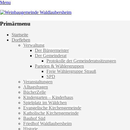
Menu
Weinbaugemeinde Waldlaubersheim
Einfach schön leben
Primärmenu
Weiter
Startseite
zum
Dorfleben
Inhalt
Verwaltung
Der Bürgermeister
Der Gemeinderat
Protokolle der Gemeinderatssitzungen
Parteien & Wählergruppen
Freie Wählergruppe Strauß
SPD
Veranstaltungen
Alltagsfragen
BücherZelle
Kindergarten – Kinderhaus
Spielplatz im Wäldchen
Evangelische Kirchengemeinde
Katholische Kirchengemeinde
Bauhof Süd
Friedhof Waldlaubersheim
Historie