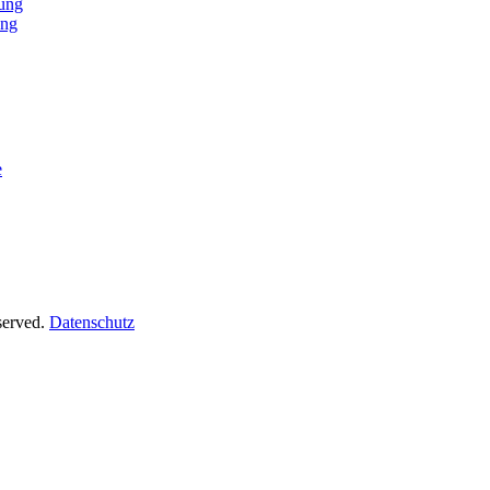
er
tung
ung
e
served.
Datenschutz