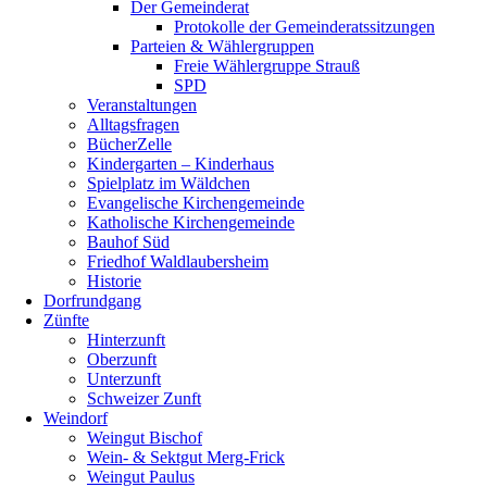
Der Gemeinderat
Protokolle der Gemeinderatssitzungen
Parteien & Wählergruppen
Freie Wählergruppe Strauß
SPD
Veranstaltungen
Alltagsfragen
BücherZelle
Kindergarten – Kinderhaus
Spielplatz im Wäldchen
Evangelische Kirchengemeinde
Katholische Kirchengemeinde
Bauhof Süd
Friedhof Waldlaubersheim
Historie
Dorfrundgang
Zünfte
Hinterzunft
Oberzunft
Unterzunft
Schweizer Zunft
Weindorf
Weingut Bischof
Wein- & Sektgut Merg-Frick
Weingut Paulus