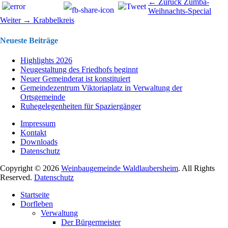
Beitragsnavigation
Vorhergehend
← Zurück
Zumba-
Beitrag:
Weihnachts-Special
Nächster
Weiter →
Krabbelkreis
Beitrag:
Neueste Beiträge
Highlights 2026
Neugestaltung des Friedhofs beginnt
Neuer Gemeinderat ist konstituiert
Gemeindezentrum Viktoriaplatz in Verwaltung der
Ortsgemeinde
Ruhegelegenheiten für Spaziergänger
Impressum
Kontakt
Downloads
Datenschutz
Copyright © 2026
Weinbaugemeinde Waldlaubersheim
. All Rights
Reserved.
Datenschutz
Nach
Startseite
oben
Dorfleben
scrollen
Verwaltung
Der Bürgermeister