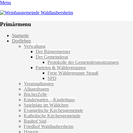
Menu
Weinbaugemeinde Waldlaubersheim
Einfach schön leben
Primärmenu
Weiter
Startseite
zum
Dorfleben
Inhalt
Verwaltung
Der Bürgermeister
Der Gemeinderat
Protokolle der Gemeinderatssitzungen
Parteien & Wählergruppen
Freie Wählergruppe Strauß
SPD
Veranstaltungen
Alltagsfragen
BücherZelle
Kindergarten – Kinderhaus
Spielplatz im Wäldchen
Evangelische Kirchengemeinde
Katholische Kirchengemeinde
Bauhof Süd
Friedhof Waldlaubersheim
Historie