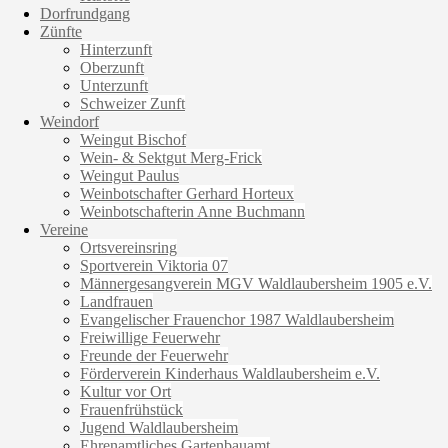
Dorfrundgang
Zünfte
Hinterzunft
Oberzunft
Unterzunft
Schweizer Zunft
Weindorf
Weingut Bischof
Wein- & Sektgut Merg-Frick
Weingut Paulus
Weinbotschafter Gerhard Horteux
Weinbotschafterin Anne Buchmann
Vereine
Ortsvereinsring
Sportverein Viktoria 07
Männergesangverein MGV Waldlaubersheim 1905 e.V.
Landfrauen
Evangelischer Frauenchor 1987 Waldlaubersheim
Freiwillige Feuerwehr
Freunde der Feuerwehr
Förderverein Kinderhaus Waldlaubersheim e.V.
Kultur vor Ort
Frauenfrühstück
Jugend Waldlaubersheim
Ehrenamtliches Gartenbauamt