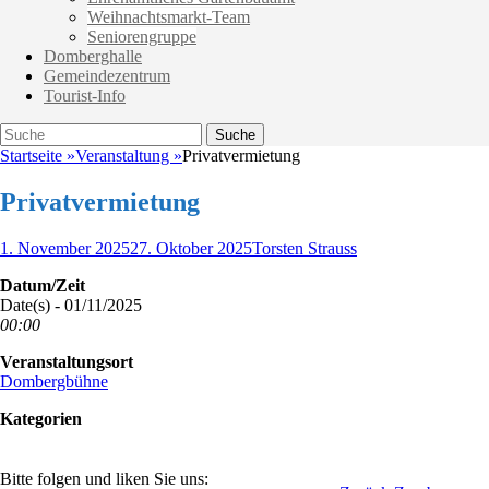
Weihnachtsmarkt-Team
Seniorengruppe
Domberghalle
Gemeindezentrum
Tourist-Info
Suche
Suche
nach:
Startseite
»
Veranstaltung
»
Privatvermietung
Privatvermietung
Veröffentlicht
Autor
1. November 2025
27. Oktober 2025
Torsten Strauss
am
Datum/Zeit
Date(s) - 01/11/2025
00:00
Veranstaltungsort
Dombergbühne
Kategorien
Bitte folgen und liken Sie uns: