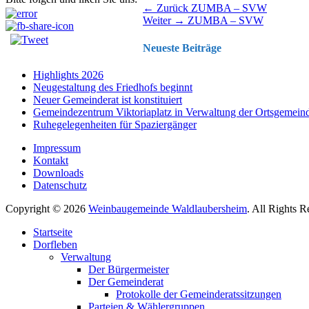
Beitragsnavigation
Vorhergehender
← Zurück
ZUMBA – SVW
Nächster
Beitrag:
Weiter →
ZUMBA – SVW
Beitrag:
Neueste Beiträge
Highlights 2026
Neugestaltung des Friedhofs beginnt
Neuer Gemeinderat ist konstituiert
Gemeindezentrum Viktoriaplatz in Verwaltung der Ortsgemein
Ruhegelegenheiten für Spaziergänger
Impressum
Kontakt
Downloads
Datenschutz
Copyright © 2026
Weinbaugemeinde Waldlaubersheim
. All Rights 
Nach
Startseite
oben
Dorfleben
scrollen
Verwaltung
Der Bürgermeister
Der Gemeinderat
Protokolle der Gemeinderatssitzungen
Parteien & Wählergruppen