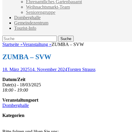
Ehrenamtliches Gartenbauamt
Weihnachtsmarkt-Team
Seniorengruppe
Domberghalle
Gemeindezentrum
Tourist-Info
Suche
Suche
nach:
Startseite
»
Veranstaltung
»
ZUMBA – SVW
ZUMBA – SVW
Veröffentlicht
Autor
18. März 2025
14. November 2024
Torsten Strauss
am
Datum/Zeit
Date(s) - 18/03/2025
18:00 - 19:00
Veranstaltungsort
Domberghalle
Kategorien
Bitte folgen und liken Sie uns: