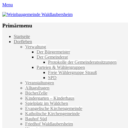
Menu
Weinbaugemeinde Waldlaubersheim
Einfach schön leben
Primärmenu
Weiter
Startseite
zum
Dorfleben
Inhalt
Verwaltung
Der Bürgermeister
Der Gemeinderat
Protokolle der Gemeinderatssitzungen
Parteien & Wählergruppen
Freie Wählergruppe Strauß
SPD
Veranstaltungen
Alltagsfragen
BücherZelle
Kindergarten – Kinderhaus
Spielplatz im Wäldchen
Evangelische Kirchengemeinde
Katholische Kirchengemeinde
Bauhof Süd
Friedhof Waldlaubersheim