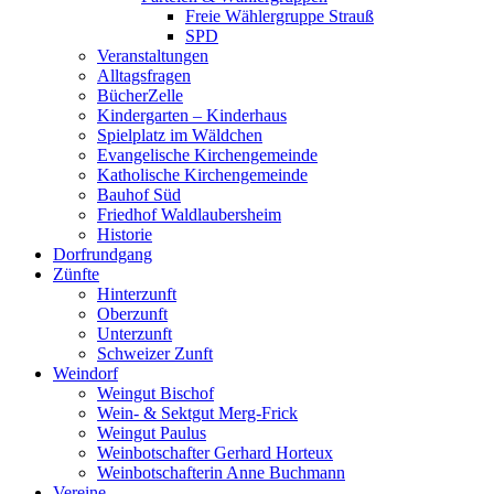
Freie Wählergruppe Strauß
SPD
Veranstaltungen
Alltagsfragen
BücherZelle
Kindergarten – Kinderhaus
Spielplatz im Wäldchen
Evangelische Kirchengemeinde
Katholische Kirchengemeinde
Bauhof Süd
Friedhof Waldlaubersheim
Historie
Dorfrundgang
Zünfte
Hinterzunft
Oberzunft
Unterzunft
Schweizer Zunft
Weindorf
Weingut Bischof
Wein- & Sektgut Merg-Frick
Weingut Paulus
Weinbotschafter Gerhard Horteux
Weinbotschafterin Anne Buchmann
Vereine