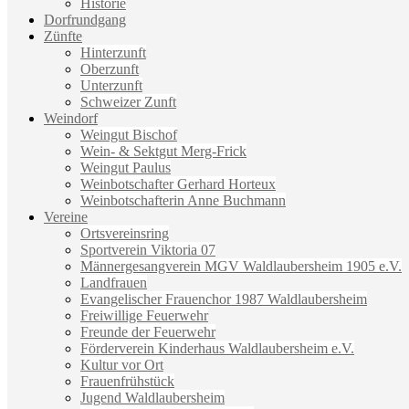
Historie
Dorfrundgang
Zünfte
Hinterzunft
Oberzunft
Unterzunft
Schweizer Zunft
Weindorf
Weingut Bischof
Wein- & Sektgut Merg-Frick
Weingut Paulus
Weinbotschafter Gerhard Horteux
Weinbotschafterin Anne Buchmann
Vereine
Ortsvereinsring
Sportverein Viktoria 07
Männergesangverein MGV Waldlaubersheim 1905 e.V.
Landfrauen
Evangelischer Frauenchor 1987 Waldlaubersheim
Freiwillige Feuerwehr
Freunde der Feuerwehr
Förderverein Kinderhaus Waldlaubersheim e.V.
Kultur vor Ort
Frauenfrühstück
Jugend Waldlaubersheim