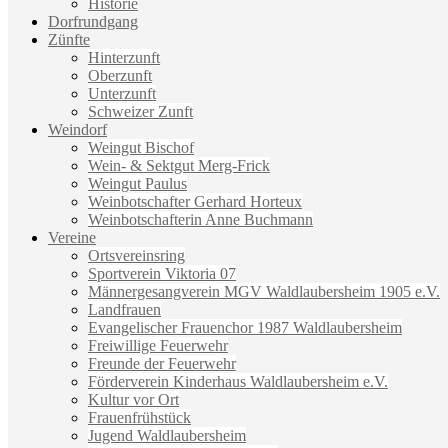
Historie
Dorfrundgang
Zünfte
Hinterzunft
Oberzunft
Unterzunft
Schweizer Zunft
Weindorf
Weingut Bischof
Wein- & Sektgut Merg-Frick
Weingut Paulus
Weinbotschafter Gerhard Horteux
Weinbotschafterin Anne Buchmann
Vereine
Ortsvereinsring
Sportverein Viktoria 07
Männergesangverein MGV Waldlaubersheim 1905 e.V.
Landfrauen
Evangelischer Frauenchor 1987 Waldlaubersheim
Freiwillige Feuerwehr
Freunde der Feuerwehr
Förderverein Kinderhaus Waldlaubersheim e.V.
Kultur vor Ort
Frauenfrühstück
Jugend Waldlaubersheim