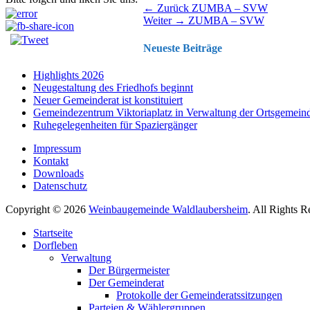
Beitragsnavigation
Vorhergehender
← Zurück
ZUMBA – SVW
Nächster
Beitrag:
Weiter →
ZUMBA – SVW
Beitrag:
Neueste Beiträge
Highlights 2026
Neugestaltung des Friedhofs beginnt
Neuer Gemeinderat ist konstituiert
Gemeindezentrum Viktoriaplatz in Verwaltung der Ortsgemein
Ruhegelegenheiten für Spaziergänger
Impressum
Kontakt
Downloads
Datenschutz
Copyright © 2026
Weinbaugemeinde Waldlaubersheim
. All Rights 
Nach
Startseite
oben
Dorfleben
scrollen
Verwaltung
Der Bürgermeister
Der Gemeinderat
Protokolle der Gemeinderatssitzungen
Parteien & Wählergruppen