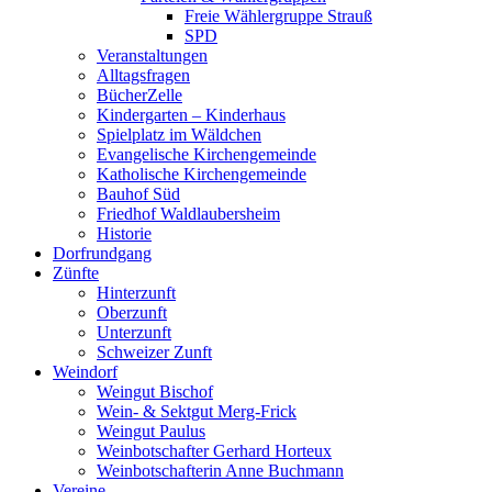
Freie Wählergruppe Strauß
SPD
Veranstaltungen
Alltagsfragen
BücherZelle
Kindergarten – Kinderhaus
Spielplatz im Wäldchen
Evangelische Kirchengemeinde
Katholische Kirchengemeinde
Bauhof Süd
Friedhof Waldlaubersheim
Historie
Dorfrundgang
Zünfte
Hinterzunft
Oberzunft
Unterzunft
Schweizer Zunft
Weindorf
Weingut Bischof
Wein- & Sektgut Merg-Frick
Weingut Paulus
Weinbotschafter Gerhard Horteux
Weinbotschafterin Anne Buchmann
Vereine