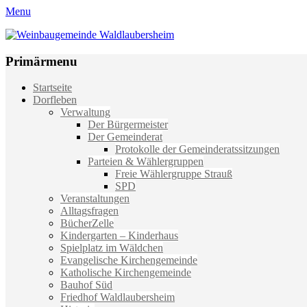
Menu
Weinbaugemeinde Waldlaubersheim
Einfach schön leben
Primärmenu
Weiter
Startseite
zum
Dorfleben
Inhalt
Verwaltung
Der Bürgermeister
Der Gemeinderat
Protokolle der Gemeinderatssitzungen
Parteien & Wählergruppen
Freie Wählergruppe Strauß
SPD
Veranstaltungen
Alltagsfragen
BücherZelle
Kindergarten – Kinderhaus
Spielplatz im Wäldchen
Evangelische Kirchengemeinde
Katholische Kirchengemeinde
Bauhof Süd
Friedhof Waldlaubersheim