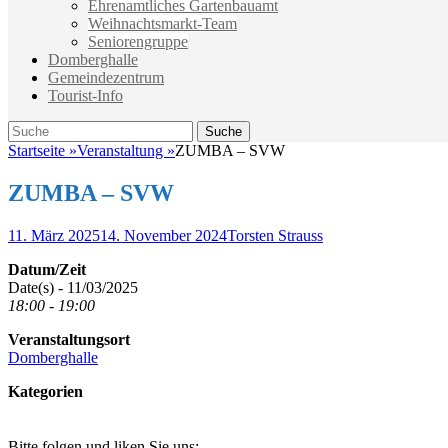
Ehrenamtliches Gartenbauamt
Weihnachtsmarkt-Team
Seniorengruppe
Domberghalle
Gemeindezentrum
Tourist-Info
Suche
Suche
nach:
Startseite
»
Veranstaltung
»
ZUMBA – SVW
ZUMBA – SVW
Veröffentlicht
Autor
11. März 2025
14. November 2024
Torsten Strauss
am
Datum/Zeit
Date(s) - 11/03/2025
18:00 - 19:00
Veranstaltungsort
Domberghalle
Kategorien
Bitte folgen und liken Sie uns: