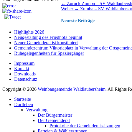
Beitragsnavigation
Vorhergehender
← Zurück
Zumba – SV Waldlaubers
Nächster
Beitrag:
Weiter →
Zumba – SV Waldlaubersh
Beitrag:
Neueste Beiträge
Highlights 2026
Neugestaltung des Friedhofs beginnt
Neuer Gemeinderat ist konstituiert
Gemeindezentrum Viktoriaplatz in Verwaltung der Ortsgemein
Ruhegelegenheiten für Spaziergänger
Impressum
Kontakt
Downloads
Datenschutz
Copyright © 2026
Weinbaugemeinde Waldlaubersheim
. All Rights 
Nach
Startseite
oben
Dorfleben
scrollen
Verwaltung
Der Bürgermeister
Der Gemeinderat
Protokolle der Gemeinderatssitzungen
Parteien & Wählergruppen