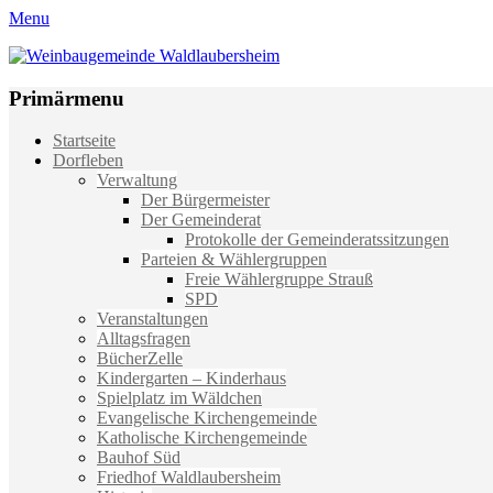
Menu
Weinbaugemeinde Waldlaubersheim
Einfach schön leben
Primärmenu
Weiter
Startseite
zum
Dorfleben
Inhalt
Verwaltung
Der Bürgermeister
Der Gemeinderat
Protokolle der Gemeinderatssitzungen
Parteien & Wählergruppen
Freie Wählergruppe Strauß
SPD
Veranstaltungen
Alltagsfragen
BücherZelle
Kindergarten – Kinderhaus
Spielplatz im Wäldchen
Evangelische Kirchengemeinde
Katholische Kirchengemeinde
Bauhof Süd
Friedhof Waldlaubersheim