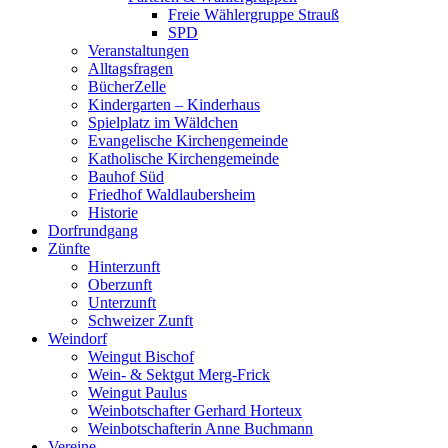
Freie Wählergruppe Strauß
SPD
Veranstaltungen
Alltagsfragen
BücherZelle
Kindergarten – Kinderhaus
Spielplatz im Wäldchen
Evangelische Kirchengemeinde
Katholische Kirchengemeinde
Bauhof Süd
Friedhof Waldlaubersheim
Historie
Dorfrundgang
Zünfte
Hinterzunft
Oberzunft
Unterzunft
Schweizer Zunft
Weindorf
Weingut Bischof
Wein- & Sektgut Merg-Frick
Weingut Paulus
Weinbotschafter Gerhard Horteux
Weinbotschafterin Anne Buchmann
Vereine