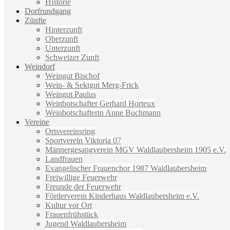
Historie
Dorfrundgang
Zünfte
Hinterzunft
Oberzunft
Unterzunft
Schweizer Zunft
Weindorf
Weingut Bischof
Wein- & Sektgut Merg-Frick
Weingut Paulus
Weinbotschafter Gerhard Horteux
Weinbotschafterin Anne Buchmann
Vereine
Ortsvereinsring
Sportverein Viktoria 07
Männergesangverein MGV Waldlaubersheim 1905 e.V.
Landfrauen
Evangelischer Frauenchor 1987 Waldlaubersheim
Freiwillige Feuerwehr
Freunde der Feuerwehr
Förderverein Kinderhaus Waldlaubersheim e.V.
Kultur vor Ort
Frauenfrühstück
Jugend Waldlaubersheim