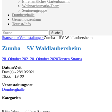
Ehrenamtliches Gartenbauamt
Weihnachtsmarkt-Team
Seniorengruppe
Domberghalle
Gemeindezentrum
Tourist-Info
Suche
Suche
nach:
Startseite
»
Veranstaltung
»
Zumba – SV Waldlaubersheim
Zumba – SV Waldlaubersheim
Veröffentlicht
Autor
28. Oktober 2021
20. Oktober 2020
Torsten Strauss
am
Datum/Zeit
Date(s) - 28/10/2021
18:00 - 19:00
Veranstaltungsort
Domberghalle
Kategorien
Bitte folgen und liken Sie uns: