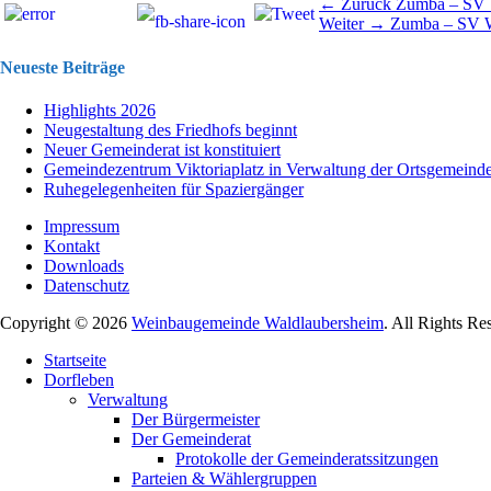
Beitragsnavigation
Vorhergehend
← Zurück
Zumba – SV 
Nächster
Beitrag:
Weiter →
Zumba – SV W
Beitrag:
Neueste Beiträge
Highlights 2026
Neugestaltung des Friedhofs beginnt
Neuer Gemeinderat ist konstituiert
Gemeindezentrum Viktoriaplatz in Verwaltung der Ortsgemeind
Ruhegelegenheiten für Spaziergänger
Impressum
Kontakt
Downloads
Datenschutz
Copyright © 2026
Weinbaugemeinde Waldlaubersheim
. All Rights Re
Nach
Startseite
oben
Dorfleben
scrollen
Verwaltung
Der Bürgermeister
Der Gemeinderat
Protokolle der Gemeinderatssitzungen
Parteien & Wählergruppen