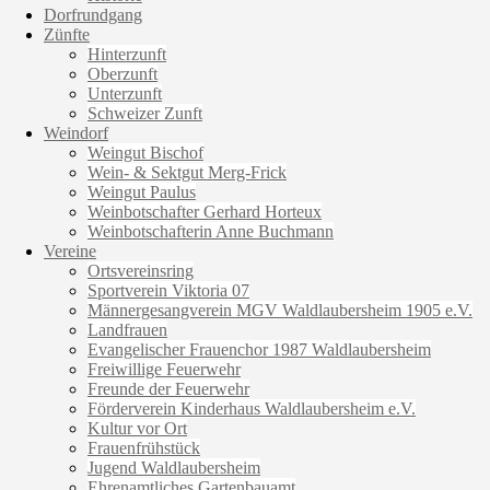
Dorfrundgang
Zünfte
Hinterzunft
Oberzunft
Unterzunft
Schweizer Zunft
Weindorf
Weingut Bischof
Wein- & Sektgut Merg-Frick
Weingut Paulus
Weinbotschafter Gerhard Horteux
Weinbotschafterin Anne Buchmann
Vereine
Ortsvereinsring
Sportverein Viktoria 07
Männergesangverein MGV Waldlaubersheim 1905 e.V.
Landfrauen
Evangelischer Frauenchor 1987 Waldlaubersheim
Freiwillige Feuerwehr
Freunde der Feuerwehr
Förderverein Kinderhaus Waldlaubersheim e.V.
Kultur vor Ort
Frauenfrühstück
Jugend Waldlaubersheim
Ehrenamtliches Gartenbauamt