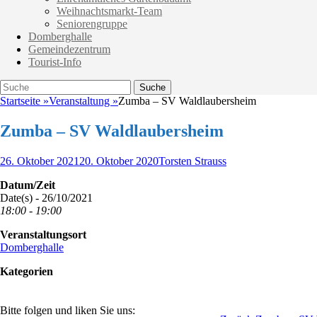
Weihnachtsmarkt-Team
Seniorengruppe
Domberghalle
Gemeindezentrum
Tourist-Info
Suche
Suche
nach:
Startseite
»
Veranstaltung
»
Zumba – SV Waldlaubersheim
Zumba – SV Waldlaubersheim
Veröffentlicht
Autor
26. Oktober 2021
20. Oktober 2020
Torsten Strauss
am
Datum/Zeit
Date(s) - 26/10/2021
18:00 - 19:00
Veranstaltungsort
Domberghalle
Kategorien
Bitte folgen und liken Sie uns: