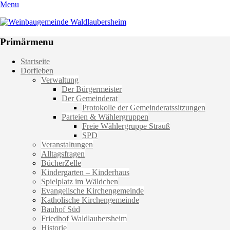
Menu
Weinbaugemeinde Waldlaubersheim
Einfach schön leben
Primärmenu
Weiter
Startseite
zum
Dorfleben
Inhalt
Verwaltung
Der Bürgermeister
Der Gemeinderat
Protokolle der Gemeinderatssitzungen
Parteien & Wählergruppen
Freie Wählergruppe Strauß
SPD
Veranstaltungen
Alltagsfragen
BücherZelle
Kindergarten – Kinderhaus
Spielplatz im Wäldchen
Evangelische Kirchengemeinde
Katholische Kirchengemeinde
Bauhof Süd
Friedhof Waldlaubersheim
Historie