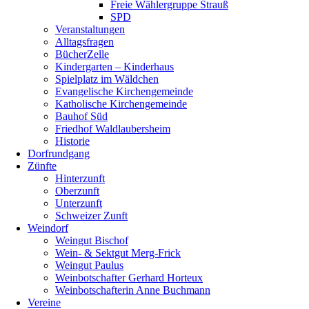
Freie Wählergruppe Strauß
SPD
Veranstaltungen
Alltagsfragen
BücherZelle
Kindergarten – Kinderhaus
Spielplatz im Wäldchen
Evangelische Kirchengemeinde
Katholische Kirchengemeinde
Bauhof Süd
Friedhof Waldlaubersheim
Historie
Dorfrundgang
Zünfte
Hinterzunft
Oberzunft
Unterzunft
Schweizer Zunft
Weindorf
Weingut Bischof
Wein- & Sektgut Merg-Frick
Weingut Paulus
Weinbotschafter Gerhard Horteux
Weinbotschafterin Anne Buchmann
Vereine