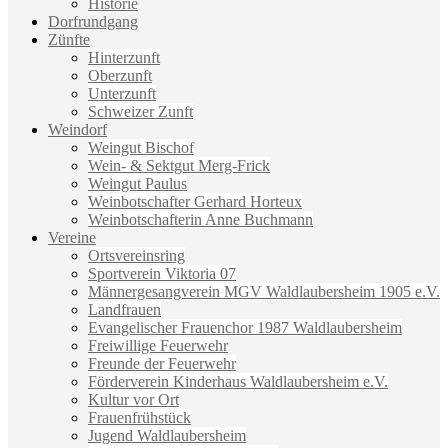
Historie
Dorfrundgang
Zünfte
Hinterzunft
Oberzunft
Unterzunft
Schweizer Zunft
Weindorf
Weingut Bischof
Wein- & Sektgut Merg-Frick
Weingut Paulus
Weinbotschafter Gerhard Horteux
Weinbotschafterin Anne Buchmann
Vereine
Ortsvereinsring
Sportverein Viktoria 07
Männergesangverein MGV Waldlaubersheim 1905 e.V.
Landfrauen
Evangelischer Frauenchor 1987 Waldlaubersheim
Freiwillige Feuerwehr
Freunde der Feuerwehr
Förderverein Kinderhaus Waldlaubersheim e.V.
Kultur vor Ort
Frauenfrühstück
Jugend Waldlaubersheim