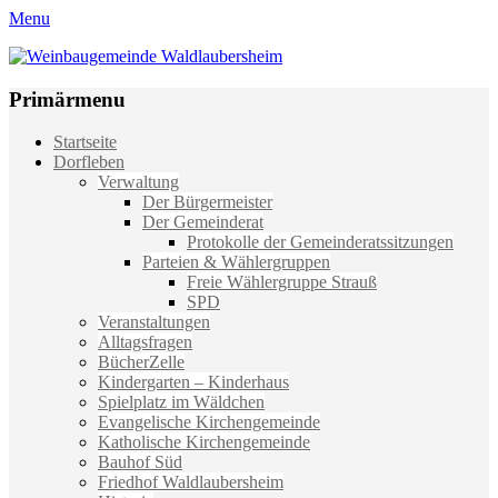
Menu
Weinbaugemeinde Waldlaubersheim
Einfach schön leben
Primärmenu
Weiter
Startseite
zum
Dorfleben
Inhalt
Verwaltung
Der Bürgermeister
Der Gemeinderat
Protokolle der Gemeinderatssitzungen
Parteien & Wählergruppen
Freie Wählergruppe Strauß
SPD
Veranstaltungen
Alltagsfragen
BücherZelle
Kindergarten – Kinderhaus
Spielplatz im Wäldchen
Evangelische Kirchengemeinde
Katholische Kirchengemeinde
Bauhof Süd
Friedhof Waldlaubersheim