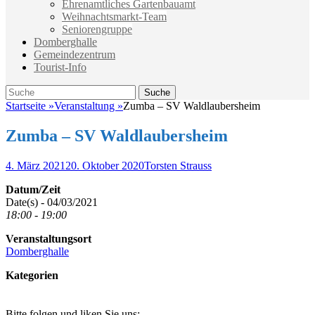
Ehrenamtliches Gartenbauamt
Weihnachtsmarkt-Team
Seniorengruppe
Domberghalle
Gemeindezentrum
Tourist-Info
Suche
Suche
nach:
Startseite
»
Veranstaltung
»
Zumba – SV Waldlaubersheim
Zumba – SV Waldlaubersheim
Veröffentlicht
Autor
4. März 2021
20. Oktober 2020
Torsten Strauss
am
Datum/Zeit
Date(s) - 04/03/2021
18:00 - 19:00
Veranstaltungsort
Domberghalle
Kategorien
Bitte folgen und liken Sie uns: