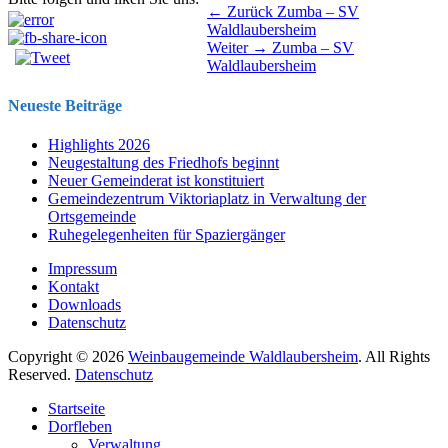
Beitragsnavigation
Vorhergehender
← Zurück
Zumba – SV
Beitrag:
Waldlaubersheim
Nächster
Weiter →
Zumba – SV
Beitrag:
Waldlaubersheim
Neueste Beiträge
Highlights 2026
Neugestaltung des Friedhofs beginnt
Neuer Gemeinderat ist konstituiert
Gemeindezentrum Viktoriaplatz in Verwaltung der
Ortsgemeinde
Ruhegelegenheiten für Spaziergänger
Impressum
Kontakt
Downloads
Datenschutz
Copyright © 2026
Weinbaugemeinde Waldlaubersheim
. All Rights
Reserved.
Datenschutz
Nach
Startseite
oben
Dorfleben
scrollen
Verwaltung