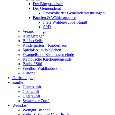
Der Bürgermeister
Der Gemeinderat
Protokolle der Gemeinderatssitzungen
Parteien & Wählergruppen
Freie Wählergruppe Strauß
SPD
Veranstaltungen
Alltagsfragen
BücherZelle
Kindergarten – Kinderhaus
Spielplatz im Wäldchen
Evangelische Kirchengemeinde
Katholische Kirchengemeinde
Bauhof Süd
Friedhof Waldlaubersheim
Historie
Dorfrundgang
Zünfte
Hinterzunft
Oberzunft
Unterzunft
Schweizer Zunft
Weindorf
Weingut Bischof
Wein- & Sektgut Merg-Frick